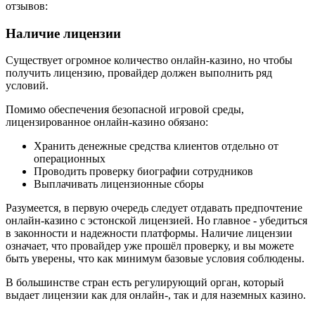
отзывов:
Наличие лицензии
Существует огромное количество онлайн-казино, но чтобы
получить лицензию, провайдер должен выполнить ряд
условий.
Помимо обеспечения безопасной игровой среды,
лицензированное онлайн-казино обязано:
Хранить денежные средства клиентов отдельно от
операционных
Проводить проверку биографии сотрудников
Выплачивать лицензионные сборы
Разумеется, в первую очередь следует отдавать предпочтение
онлайн-казино с эстонской лицензией. Но главное - убедиться
в законности и надежности платформы. Наличие лицензии
означает, что провайдер уже прошёл проверку, и вы можете
быть уверены, что как минимум базовые условия соблюдены.
В большинстве стран есть регулирующий орган, который
выдает лицензии как для онлайн-, так и для наземных казино.