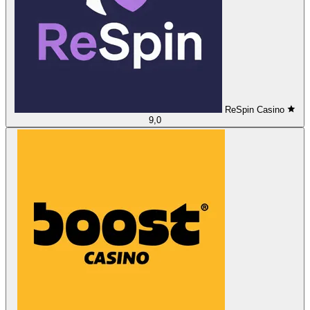
ReSpin Casino
9,0