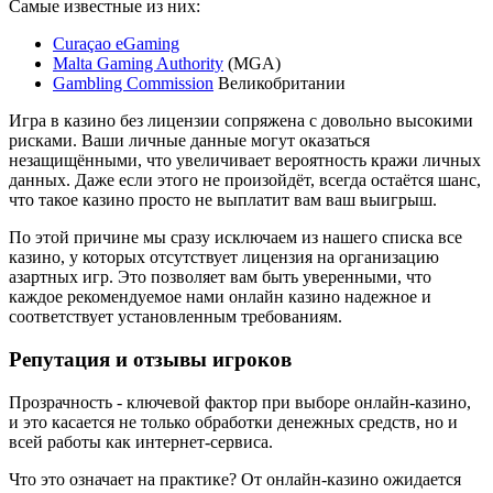
Самые известные из них:
Curaçao eGaming
Malta Gaming Authority
(MGA)
Gambling Commission
Великобритании
Игра в казино без лицензии сопряжена с довольно высокими
рисками. Ваши личные данные могут оказаться
незащищёнными, что увеличивает вероятность кражи личных
данных. Даже если этого не произойдёт, всегда остаётся шанс,
что такое казино просто не выплатит вам ваш выигрыш.
По этой причине мы сразу исключаем из нашего списка все
казино, у которых отсутствует лицензия на организацию
азартных игр. Это позволяет вам быть уверенными, что
каждое рекомендуемое нами онлайн казино надежное и
соответствует установленным требованиям.
Репутация и отзывы игроков
Прозрачность - ключевой фактор при выборе онлайн-казино,
и это касается не только обработки денежных средств, но и
всей работы как интернет-сервиса.
Что это означает на практике? От онлайн-казино ожидается