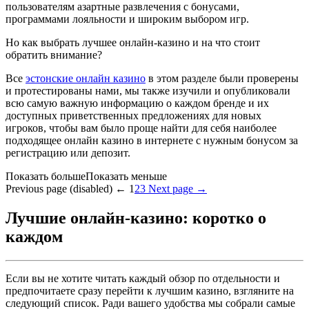
пользователям азартные развлечения с бонусами,
программами лояльности и широким выбором игр.
Но как выбрать лучшее онлайн-казино и на что стоит
обратить внимание?
Все
эстонские онлайн казино
в этом разделе были проверены
и протестированы нами, мы также изучили и опубликовали
всю самую важную информацию о каждом бренде и их
доступных приветственных предложениях для новых
игроков, чтобы вам было проще найти для себя наиболее
подходящее онлайн казино в интернете с нужным бонусом за
регистрацию или депозит.
Показать больше
Показать меньше
Previous page (disabled)
←
1
2
3
Next page
→
Лучшие онлайн-казино: коротко о
каждом
Если вы не хотите читать каждый обзор по отдельности и
предпочитаете сразу перейти к лучшим казино, взгляните на
следующий список. Ради вашего удобства мы собрали самые