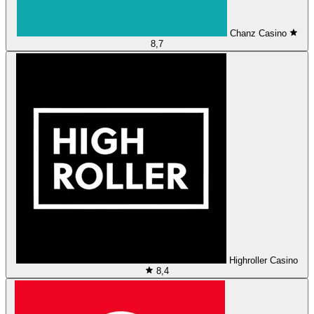
Chanz Casino
8,7
Highroller Casino
8,4