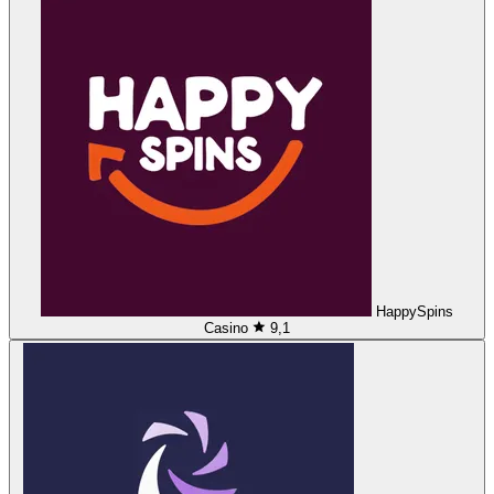
HappySpins
Casino
9,1