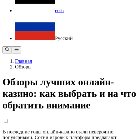
eesti
Русский
Главная
Обзоры
Обзоры лучших онлайн-
казино: как выбрать и на что
обратить внимание
В последние годы онлайн-казино стали невероятно
популярными. Сотни игровых платформ предлагают