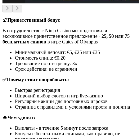
🎁
Приветственный бонус
В сотрудничестве с Ninja Casino мы подготовили
эксклюзивное приветственное предложение -
25, 50 или 75
бесплатных спинов
в игре Gates of Olympus
Минимальный депозит: €5, €25 или €35
Стоимость спина: €0.20
Требование по отыгрышу: 3x
Срок действия: не ограничен
✅
Почему стоит попробовать:
Быстрая регистрация
Широкий выбор слотов и игр live-казино
Регулярные акции для постоянных игроков
Страница с правилами и условиями проста и понятна
🔥
Чем удивят:
Выплаты - в течение 5 минут после запроса
Бонусы с бесплатными спинами, как правило, не