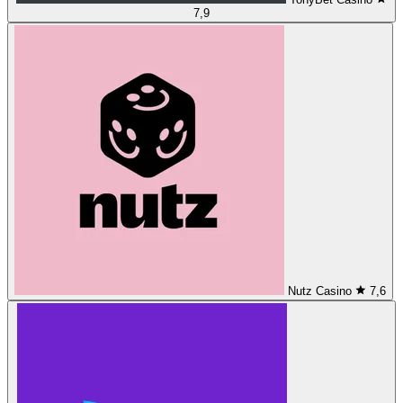
7,9
Nutz Casino
7,6