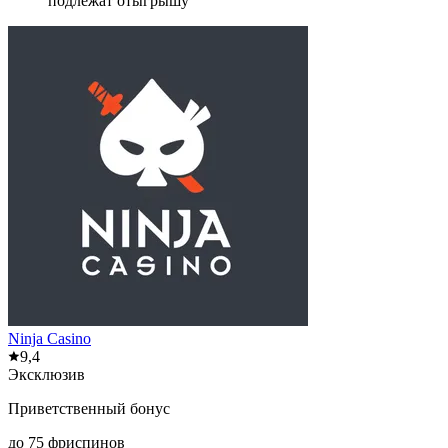
подлежат отыгрышу
Ninja Casino
9,4
Эксклюзив
Приветственный бонус
до
75
фриспинов