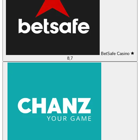
BetSafe Casino
8,7