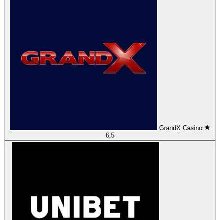
GrandX Casino
6,5