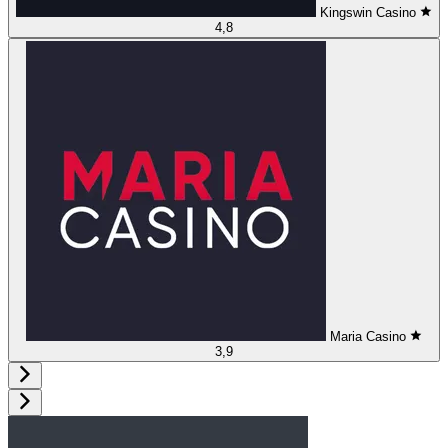
Kingswin Casino
4,8
Maria Casino
3,9