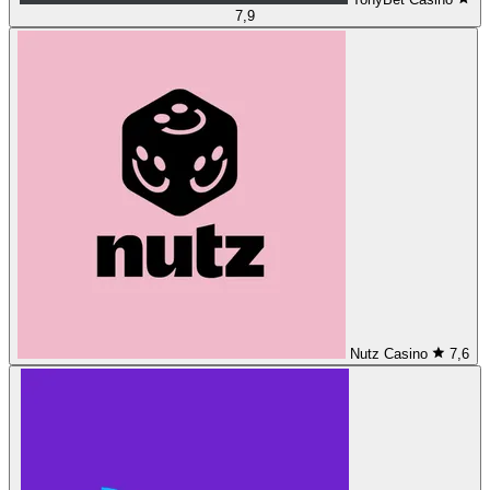
7,9
Nutz Casino
7,6