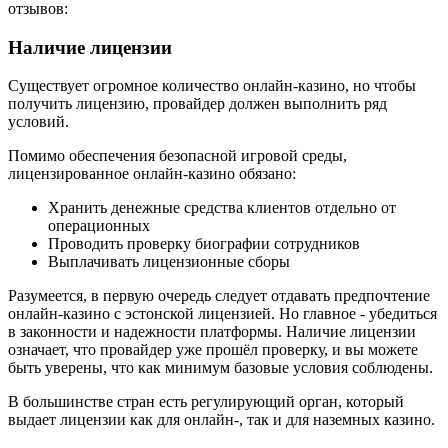
отзывов:
Наличие лицензии
Существует огромное количество онлайн-казино, но чтобы
получить лицензию, провайдер должен выполнить ряд
условий.
Помимо обеспечения безопасной игровой среды,
лицензированное онлайн-казино обязано:
Хранить денежные средства клиентов отдельно от
операционных
Проводить проверку биографии сотрудников
Выплачивать лицензионные сборы
Разумеется, в первую очередь следует отдавать предпочтение
онлайн-казино с эстонской лицензией. Но главное - убедиться
в законности и надежности платформы. Наличие лицензии
означает, что провайдер уже прошёл проверку, и вы можете
быть уверены, что как минимум базовые условия соблюдены.
В большинстве стран есть регулирующий орган, который
выдает лицензии как для онлайн-, так и для наземных казино.