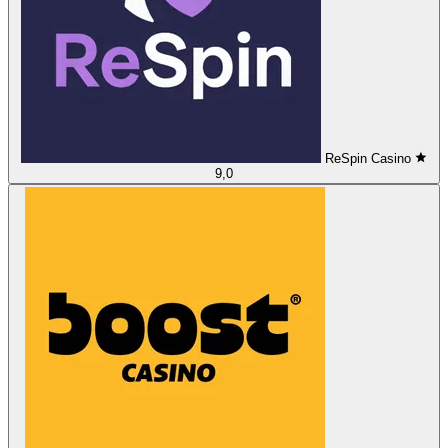
ReSpin Casino
9,0