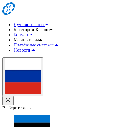
Лучшие казино
Категории Казино
Бонусы
Казино игры
Платёжные системы
Новости
Выберите язык