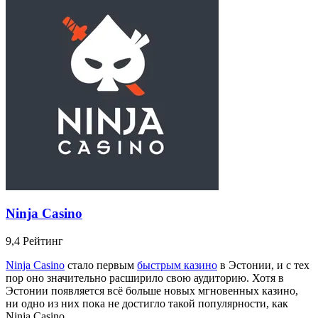
Ninja Casino
9,4
Рейтинг
Ninja Casino
стало первым
быстрым казино
в Эстонии, и с тех
пор оно значительно расширило свою аудиторию. Хотя в
Эстонии появляется всё больше новых мгновенных казино,
ни одно из них пока не достигло такой популярности, как
Ninja Casino.