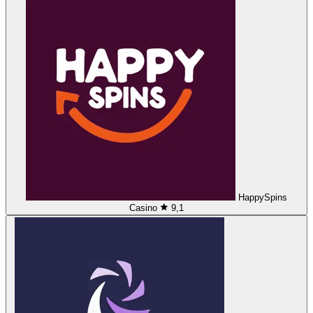
HappySpins
Casino
9,1