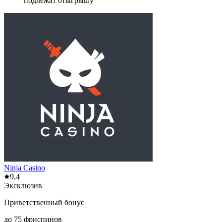
подлежат отыгрышу
Ninja Casino
9,4
Эксклюзив
Приветственный бонус
до
75
фриспинов