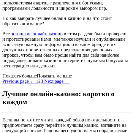
пользователям азартные развлечения с бонусами,
программами лояльности и широким выбором игр.
Но как выбрать лучшее онлайн-казино и на что стоит
обратить внимание?
Все
эстонские онлайн казино
в этом разделе были проверены
и протестированы нами, мы также изучили и опубликовали
всю самую важную информацию о каждом бренде и их
доступных приветственных предложениях для новых
игроков, чтобы вам было проще найти для себя наиболее
подходящее онлайн казино в интернете с нужным бонусом за
регистрацию или депозит.
Показать больше
Показать меньше
Previous page
←
1
2
3
Next page
→
Лучшие онлайн-казино: коротко о
каждом
Если вы не хотите читать каждый обзор по отдельности и
предпочитаете сразу перейти к лучшим казино, взгляните на
следующий список. Ради вашего удобства мы собрали самые