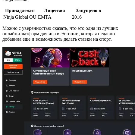
Принадлежит
Лицензия
Запущено в
Ninja Global OÜ
EMTA
2016
Можно с уверенностью сказать, что это одна из лучших
онлайн-платформ для игр в Эстонии, которая недавно
добавила еще и возможность делать ставки на спорт.