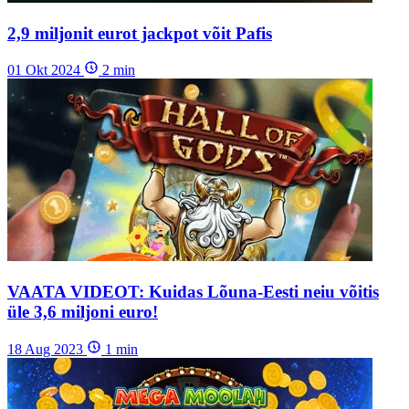
2,9 miljonit eurot jackpot võit Pafis
01 Okt 2024
2
min
VAATA VIDEOT: Kuidas Lõuna-Eesti neiu võitis
üle 3,6 miljoni euro!
18 Aug 2023
1
min