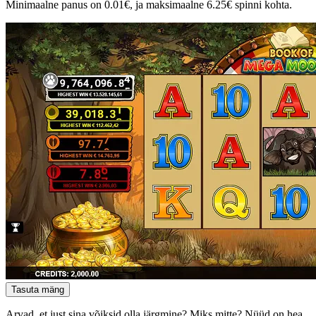
Minimaalne panus on 0.01€, ja maksimaalne 6.25€ spinni kohta.
Tasuta mäng
Arvad, et just sina võiksid olla järgmine? Miks mitte? Nüüd on hea