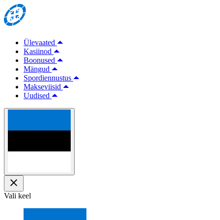
Ülevaated
Kasiinod
Boonused
Mängud
Spordiennustus
Makseviisid
Uudised
Vali keel