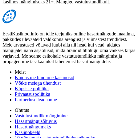
kasiinos mängimiseks 21+. Mängige vastutustundlikult.
EestiKasiinod.info on teile teejuhiks online hasartmängude maailma,
pakkudes ülevaateid valdkonna arengust ja viimastest trendidest.
Meie arvustused võtavad luubi alla nii head kui vead, aidates
mängijatel näha asjaolusid, mida brändid tihtilugu oma väikses kirjas
varjavad. Me seame esikohale vastutustundlikku mängimist ja
propageerime tasakaalukat lähenemist hasartmängudele.
Meist
Kuidas me hindame kasiinosid
Võtke meiega ühendust
Küpsiste poliitika
Privaatsuspoliitika
Partnerluse teadaanne
Ohutus
Vastutustundlik mängimine
Hasartmängusõltuvus
Hasartmängumaks
Kasiinokeeld
10 nõuannet vastutustundlikuks mänguks