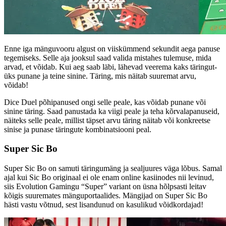
Enne iga mänguvooru algust on viiskümmend sekundit aega panuse
tegemiseks. Selle aja jooksul saad valida mistahes tulemuse, mida
arvad, et võidab. Kui aeg saab läbi, lähevad veerema kaks täringut-
üks punane ja teine sinine. Täring, mis näitab suuremat arvu,
võidab!
Dice Duel põhipanused ongi selle peale, kas võidab punane või
sinine täring. Saad panustada ka viigi peale ja teha kõrvalapanuseid,
näiteks selle peale, millist täpset arvu täring näitab või konkreetse
sinise ja punase täringute kombinatsiooni peal.
Super Sic Bo
Super Sic Bo on samuti täringumäng ja sealjuures väga lõbus. Samal
ajal kui Sic Bo originaal ei ole enam online kasiinodes nii levinud,
siis Evolution Gamingu “Super” variant on üsna hõlpsasti leitav
kõigis suuremates mänguportaalides. Mängijad on Super Sic Bo
hästi vastu võtnud, sest lisandunud on kasulikud võidkordajad!