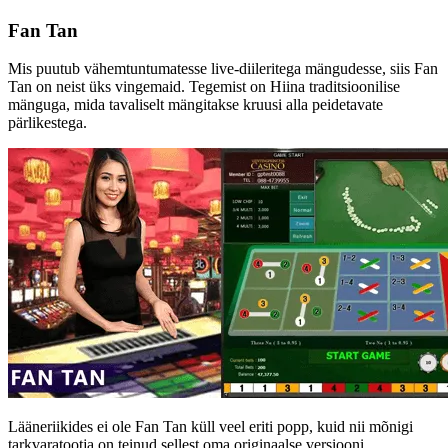
Fan Tan
Mis puutub vähemtuntumatesse live-diileritega mängudesse, siis Fan
Tan on neist üks vingemaid. Tegemist on Hiina traditsioonilise
mänguga, mida tavaliselt mängitakse kruusi alla peidetavate
pärlikestega.
Lääneriikides ei ole Fan Tan küll veel eriti popp, kuid nii mõnigi
tarkvaratootja on teinud sellest oma originaalse versiooni.