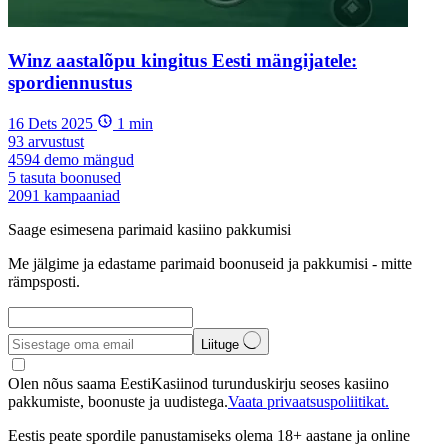
Winz aastalõpu kingitus Eesti mängijatele:
spordiennustus
16 Dets 2025
1
min
93
arvustust
4594
demo mängud
5
tasuta boonused
2091
kampaaniad
Saage esimesena parimaid kasiino pakkumisi
Me jälgime ja edastame parimaid boonuseid ja pakkumisi - mitte
rämpsposti.
Liituge
Olen nõus saama EestiKasiinod turunduskirju seoses kasiino
pakkumiste, boonuste ja uudistega.
Vaata privaatsuspoliitikat.
Eestis peate spordile panustamiseks olema 18+ aastane ja online