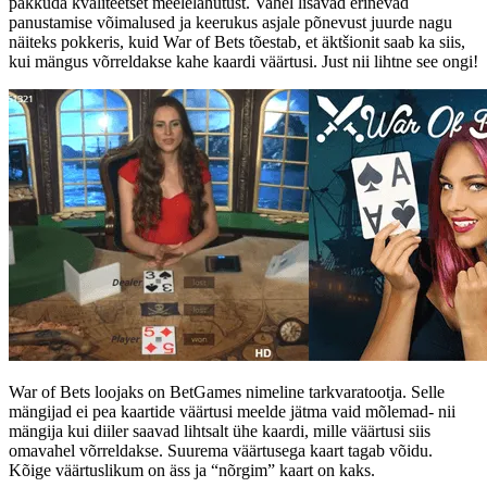
pakkuda kvaliteetset meelelahutust. Vahel lisavad erinevad
panustamise võimalused ja keerukus asjale põnevust juurde nagu
näiteks pokkeris, kuid War of Bets tõestab, et äktšionit saab ka siis,
kui mängus võrreldakse kahe kaardi väärtusi. Just nii lihtne see ongi!
War of Bets loojaks on BetGames nimeline tarkvaratootja. Selle
mängijad ei pea kaartide väärtusi meelde jätma vaid mõlemad- nii
mängija kui diiler saavad lihtsalt ühe kaardi, mille väärtusi siis
omavahel võrreldakse. Suurema väärtusega kaart tagab võidu.
Kõige väärtuslikum on äss ja “nõrgim” kaart on kaks.