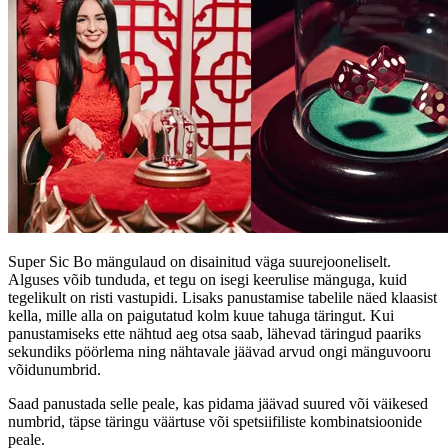
Super Sic Bo mängulaud on disainitud väga suurejooneliselt.
Alguses võib tunduda, et tegu on isegi keerulise mänguga, kuid
tegelikult on risti vastupidi. Lisaks panustamise tabelile näed klaasist
kella, mille alla on paigutatud kolm kuue tahuga täringut. Kui
panustamiseks ette nähtud aeg otsa saab, lähevad täringud paariks
sekundiks pöörlema ning nähtavale jäävad arvud ongi mänguvooru
võidunumbrid.
Saad panustada selle peale, kas pidama jäävad suured või väikesed
numbrid, täpse täringu väärtuse või spetsiifiliste kombinatsioonide
peale.