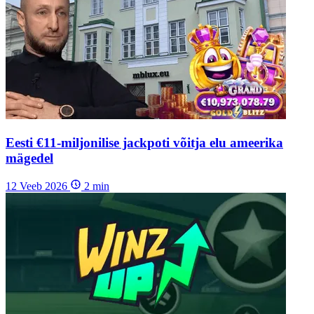
Eesti €11-miljonilise jackpoti võitja elu ameerika
mägedel
12 Veeb 2026
2
min