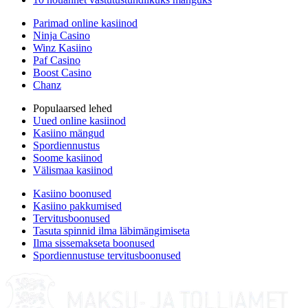
Parimad online kasiinod
Ninja Casino
Winz Kasiino
Paf Casino
Boost Casino
Chanz
Populaarsed lehed
Uued online kasiinod
Kasiino mängud
Spordiennustus
Soome kasiinod
Välismaa kasiinod
Kasiino boonused
Kasiino pakkumised
Tervitusboonused
Tasuta spinnid ilma läbimängimiseta
Ilma sissemakseta boonused
Spordiennustuse tervitusboonused