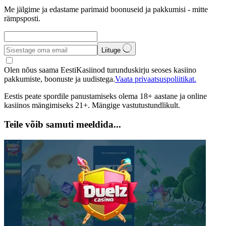
Me jälgime ja edastame parimaid boonuseid ja pakkumisi - mitte
rämpsposti.
Liituge
Olen nõus saama EestiKasiinod turunduskirju seoses kasiino
pakkumiste, boonuste ja uudistega.
Vaata privaatsuspoliitikat.
Eestis peate spordile panustamiseks olema 18+ aastane ja online
kasiinos mängimiseks 21+. Mängige vastutustundlikult.
Teile võib samuti meeldida...