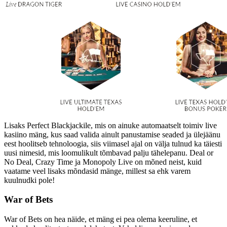
Lisaks Perfect Blackjackile, mis on ainuke automaatselt toimiv live
kasiino mäng, kus saad valida ainult panustamise seaded ja ülejäänu
eest hoolitseb tehnoloogia, siis viimasel ajal on välja tulnud ka täiesti
uusi nimesid, mis loomulikult tõmbavad palju tähelepanu. Deal or
No Deal, Crazy Time ja Monopoly Live on mõned neist, kuid
vaatame veel lisaks mõndasid mänge, millest sa ehk varem
kuulnudki pole!
War of Bets
War of Bets on hea näide, et mäng ei pea olema keeruline, et