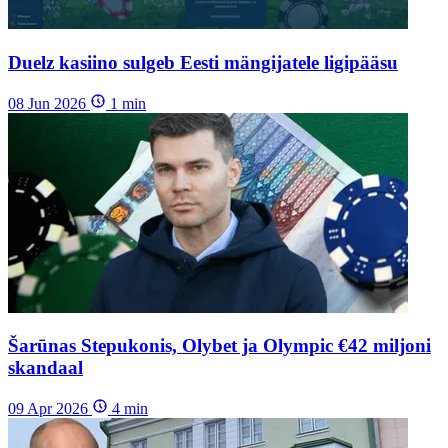
Duelz kasiino sulgeb Eesti mängijatele ligipääsu
08 Jun 2026
1
min
Šarūnas Stepukonis, Olybet ja Olympic €42 miljoni
skandaal
09 Apr 2026
4
min