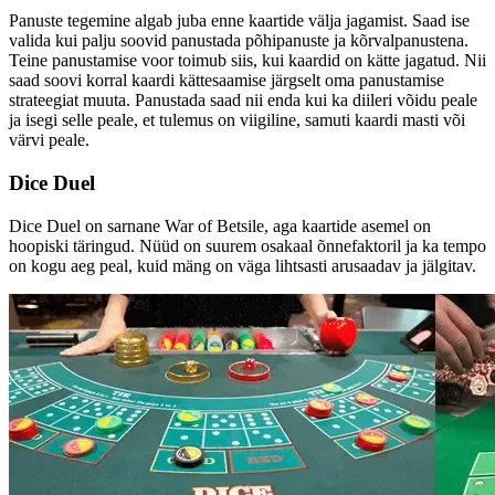
Panuste tegemine algab juba enne kaartide välja jagamist. Saad ise
valida kui palju soovid panustada põhipanuste ja kõrvalpanustena.
Teine panustamise voor toimub siis, kui kaardid on kätte jagatud. Nii
saad soovi korral kaardi kättesaamise järgselt oma panustamise
strateegiat muuta. Panustada saad nii enda kui ka diileri võidu peale
ja isegi selle peale, et tulemus on viigiline, samuti kaardi masti või
värvi peale.
Dice Duel
Dice Duel on sarnane War of Betsile, aga kaartide asemel on
hoopiski täringud. Nüüd on suurem osakaal õnnefaktoril ja ka tempo
on kogu aeg peal, kuid mäng on väga lihtsasti arusaadav ja jälgitav.