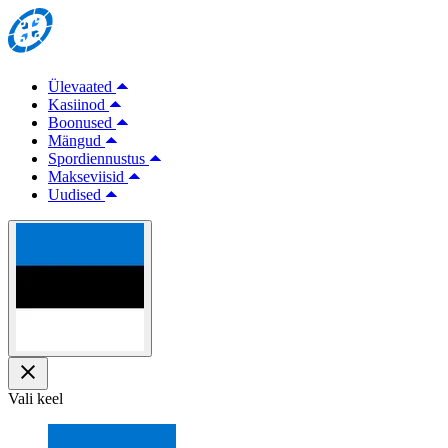
Ülevaated
Kasiinod
Boonused
Mängud
Spordiennustus
Makseviisid
Uudised
Vali keel