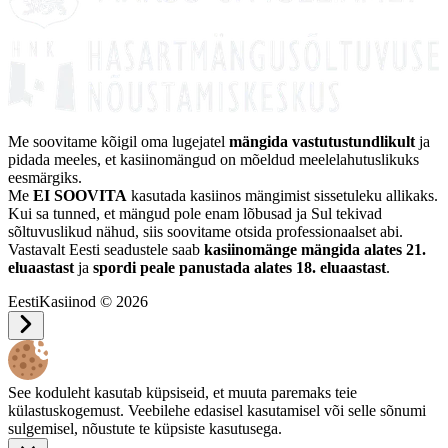
Me soovitame kõigil oma lugejatel
mängida vastutustundlikult
ja
pidada meeles, et kasiinomängud on mõeldud meelelahutuslikuks
eesmärgiks.
Me
EI SOOVITA
kasutada kasiinos mängimist sissetuleku allikaks.
Kui sa tunned, et mängud pole enam lõbusad ja Sul tekivad
sõltuvuslikud nähud, siis soovitame otsida professionaalset abi.
Vastavalt Eesti seadustele saab
kasiinomänge mängida alates 21.
eluaastast
ja
spordi peale panustada alates 18. eluaastast
.
EestiKasiinod © 2026
See koduleht kasutab küpsiseid, et muuta paremaks teie
külastuskogemust. Veebilehe edasisel kasutamisel või selle sõnumi
sulgemisel, nõustute te küpsiste kasutusega.