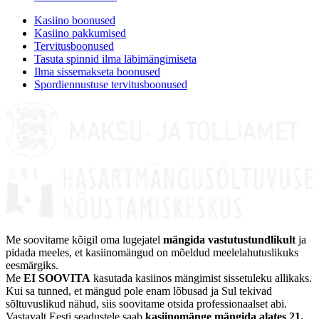
Kasiino boonused
Kasiino pakkumised
Tervitusboonused
Tasuta spinnid ilma läbimängimiseta
Ilma sissemakseta boonused
Spordiennustuse tervitusboonused
Me soovitame kõigil oma lugejatel
mängida vastutustundlikult
ja
pidada meeles, et kasiinomängud on mõeldud meelelahutuslikuks
eesmärgiks.
Me
EI SOOVITA
kasutada kasiinos mängimist sissetuleku allikaks.
Kui sa tunned, et mängud pole enam lõbusad ja Sul tekivad
sõltuvuslikud nähud, siis soovitame otsida professionaalset abi.
Vastavalt Eesti seadustele saab
kasiinomänge mängida alates 21.