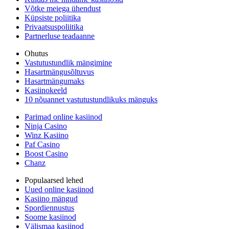
Võtke meiega ühendust
Küpsiste poliitika
Privaatsuspoliitika
Partnerluse teadaanne
Ohutus
Vastutustundlik mängimine
Hasartmängusõltuvus
Hasartmängumaks
Kasiinokeeld
10 nõuannet vastutustundlikuks mänguks
Parimad online kasiinod
Ninja Casino
Winz Kasiino
Paf Casino
Boost Casino
Chanz
Populaarsed lehed
Uued online kasiinod
Kasiino mängud
Spordiennustus
Soome kasiinod
Välismaa kasiinod