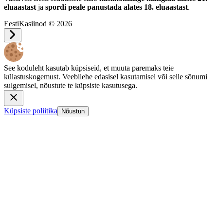
eluaastast
ja
spordi peale panustada alates 18. eluaastast
.
EestiKasiinod © 2026
See koduleht kasutab küpsiseid, et muuta paremaks teie
külastuskogemust. Veebilehe edasisel kasutamisel või selle sõnumi
sulgemisel, nõustute te küpsiste kasutusega.
Küpsiste poliitika
Nõustun