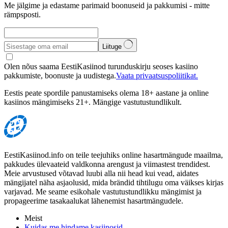
Me jälgime ja edastame parimaid boonuseid ja pakkumisi - mitte
rämpsposti.
Liituge
Olen nõus saama EestiKasiinod turunduskirju seoses kasiino
pakkumiste, boonuste ja uudistega.
Vaata privaatsuspoliitikat.
Eestis peate spordile panustamiseks olema 18+ aastane ja online
kasiinos mängimiseks 21+. Mängige vastutustundlikult.
EestiKasiinod.info on teile teejuhiks online hasartmängude maailma,
pakkudes ülevaateid valdkonna arengust ja viimastest trendidest.
Meie arvustused võtavad luubi alla nii head kui vead, aidates
mängijatel näha asjaolusid, mida brändid tihtilugu oma väikses kirjas
varjavad. Me seame esikohale vastutustundlikku mängimist ja
propageerime tasakaalukat lähenemist hasartmängudele.
Meist
Kuidas me hindame kasiinosid