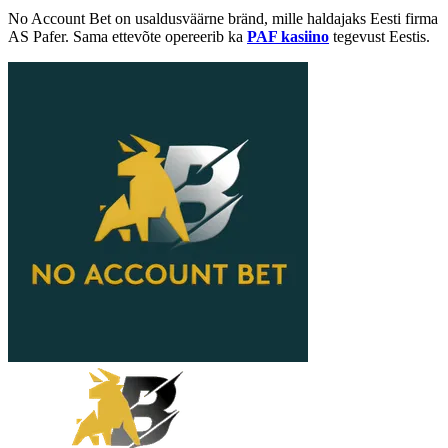
No Account Bet on usaldusväärne bränd, mille haldajaks Eesti firma
AS Pafer. Sama ettevõte opereerib ka
PAF kasiino
tegevust Eestis.