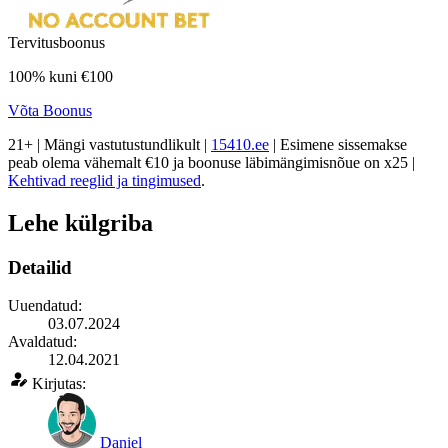
Tervitusboonus
100% kuni €100
Võta Boonus
21+ | Mängi vastutustundlikult |
15410.ee
| Esimene sissemakse
peab olema vähemalt €10 ja boonuse läbimängimisnõue on x25 |
Kehtivad reeglid ja tingimused
.
Lehe külgriba
Detailid
Uuendatud:
03.07.2024
Avaldatud:
12.04.2021
Kirjutas:
Daniel