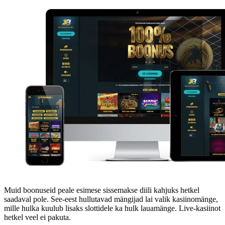
Muid boonuseid peale esimese sissemakse diili kahjuks hetkel
saadaval pole. See-eest hullutavad mängijad lai valik kasiinomänge,
mille hulka kuulub lisaks slottidele ka hulk lauamänge. Live-kasiinot
hetkel veel ei pakuta.