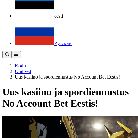
eesti
Русский
Kodu
Uudised
Uus kasiino ja spordiennustus No Account Bet Eestis!
Uus kasiino ja spordiennustus
No Account Bet Eestis!