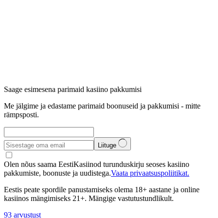
Saage esimesena parimaid kasiino pakkumisi
Me jälgime ja edastame parimaid boonuseid ja pakkumisi - mitte
rämpsposti.
Liituge
Olen nõus saama EestiKasiinod turunduskirju seoses kasiino
pakkumiste, boonuste ja uudistega.
Vaata privaatsuspoliitikat.
Eestis peate spordile panustamiseks olema 18+ aastane ja online
kasiinos mängimiseks 21+. Mängige vastutustundlikult.
93
arvustust