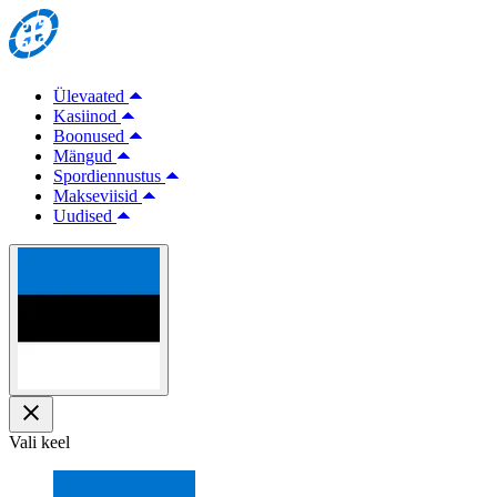
Ülevaated
Kasiinod
Boonused
Mängud
Spordiennustus
Makseviisid
Uudised
Vali keel