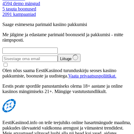
4594
demo mängud
5
tasuta boonused
2091
kampaaniad
Saage esimesena parimaid kasiino pakkumisi
Me jälgime ja edastame parimaid boonuseid ja pakkumisi - mitte
rämpsposti.
Liituge
Olen nõus saama EestiKasiinod turunduskirju seoses kasiino
pakkumiste, boonuste ja uudistega.
Vaata privaatsuspoliitikat.
Eestis peate spordile panustamiseks olema 18+ aastane ja online
kasiinos mängimiseks 21+. Mängige vastutustundlikult.
EestiKasiinod.info on teile teejuhiks online hasartmängude maailma,
pakkudes ülevaateid valdkonna arengust ja viimastest trendidest.
Meie arvustused võtavad luubi alla nii head kui vead, aidates