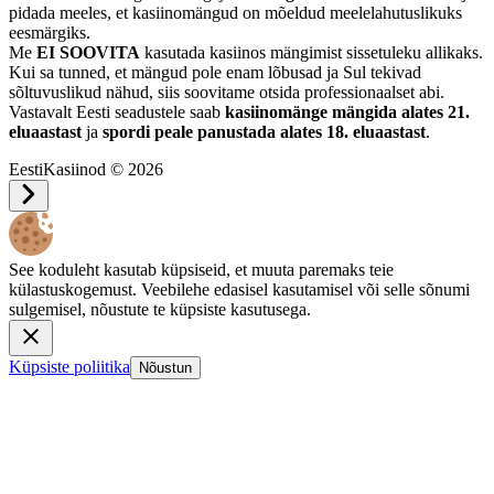
pidada meeles, et kasiinomängud on mõeldud meelelahutuslikuks
eesmärgiks.
Me
EI SOOVITA
kasutada kasiinos mängimist sissetuleku allikaks.
Kui sa tunned, et mängud pole enam lõbusad ja Sul tekivad
sõltuvuslikud nähud, siis soovitame otsida professionaalset abi.
Vastavalt Eesti seadustele saab
kasiinomänge mängida alates 21.
eluaastast
ja
spordi peale panustada alates 18. eluaastast
.
EestiKasiinod © 2026
See koduleht kasutab küpsiseid, et muuta paremaks teie
külastuskogemust. Veebilehe edasisel kasutamisel või selle sõnumi
sulgemisel, nõustute te küpsiste kasutusega.
Küpsiste poliitika
Nõustun