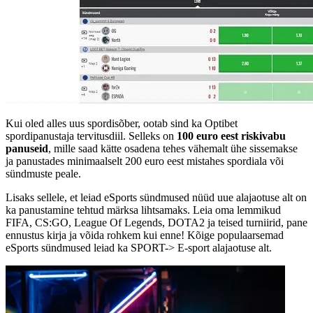
Kui oled alles uus spordisõber, ootab sind ka Optibet
spordipanustaja tervitusdiil. Selleks on
100 euro eest riskivabu
panuseid
, mille saad kätte osadena tehes vähemalt ühe sissemakse
ja panustades minimaalselt 200 euro eest mistahes spordiala või
sündmuste peale.
Lisaks sellele, et leiad eSports sündmused nüüd uue alajaotuse alt on
ka panustamine tehtud märksa lihtsamaks. Leia oma lemmikud
FIFA, CS:GO, League Of Legends, DOTA2 ja teised turniirid, pane
ennustus kirja ja võida rohkem kui enne! Kõige populaarsemad
eSports sündmused leiad ka SPORT-> E-sport alajaotuse alt.