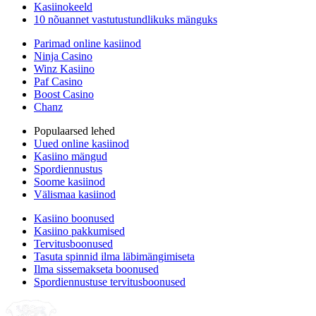
Kasiinokeeld
10 nõuannet vastutustundlikuks mänguks
Parimad online kasiinod
Ninja Casino
Winz Kasiino
Paf Casino
Boost Casino
Chanz
Populaarsed lehed
Uued online kasiinod
Kasiino mängud
Spordiennustus
Soome kasiinod
Välismaa kasiinod
Kasiino boonused
Kasiino pakkumised
Tervitusboonused
Tasuta spinnid ilma läbimängimiseta
Ilma sissemakseta boonused
Spordiennustuse tervitusboonused