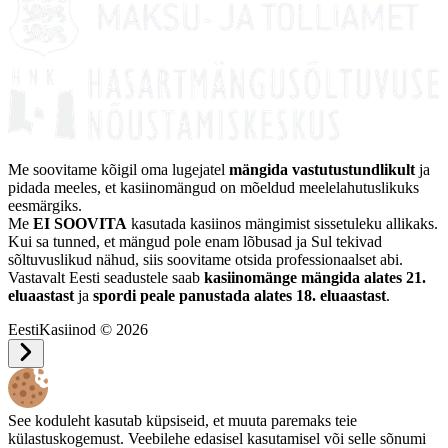
Me soovitame kõigil oma lugejatel
mängida vastutustundlikult
ja
pidada meeles, et kasiinomängud on mõeldud meelelahutuslikuks
eesmärgiks.
Me
EI SOOVITA
kasutada kasiinos mängimist sissetuleku allikaks.
Kui sa tunned, et mängud pole enam lõbusad ja Sul tekivad
sõltuvuslikud nähud, siis soovitame otsida professionaalset abi.
Vastavalt Eesti seadustele saab
kasiinomänge mängida alates 21.
eluaastast
ja
spordi peale panustada alates 18. eluaastast
.
EestiKasiinod © 2026
See koduleht kasutab küpsiseid, et muuta paremaks teie
külastuskogemust. Veebilehe edasisel kasutamisel või selle sõnumi