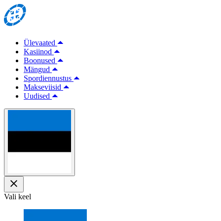
Ülevaated
Kasiinod
Boonused
Mängud
Spordiennustus
Makseviisid
Uudised
Vali keel