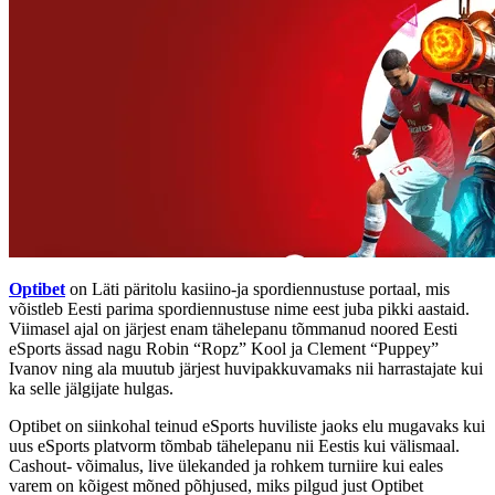
Optibet
on Läti päritolu kasiino-ja spordiennustuse portaal, mis
võistleb Eesti parima spordiennustuse nime eest juba pikki aastaid.
Viimasel ajal on järjest enam tähelepanu tõmmanud noored Eesti
eSports ässad nagu Robin “Ropz” Kool ja Clement “Puppey”
Ivanov ning ala muutub järjest huvipakkuvamaks nii harrastajate kui
ka selle jälgijate hulgas.
Optibet on siinkohal teinud eSports huviliste jaoks elu mugavaks kui
uus eSports platvorm tõmbab tähelepanu nii Eestis kui välismaal.
Cashout- võimalus, live ülekanded ja rohkem turniire kui eales
varem on kõigest mõned põhjused, miks pilgud just Optibet