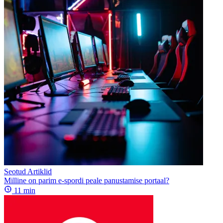
Seotud Artiklid
Milline on parim e-spordi peale panustamise portaal?
11
min