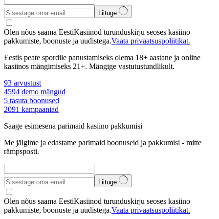
Liituge
Olen nõus saama EestiKasiinod turunduskirju seoses kasiino
pakkumiste, boonuste ja uudistega.
Vaata privaatsuspoliitikat.
Eestis peate spordile panustamiseks olema 18+ aastane ja online
kasiinos mängimiseks 21+. Mängige vastutustundlikult.
93
arvustust
4594
demo mängud
5
tasuta boonused
2091
kampaaniad
Saage esimesena parimaid kasiino pakkumisi
Me jälgime ja edastame parimaid boonuseid ja pakkumisi - mitte
rämpsposti.
Liituge
Olen nõus saama EestiKasiinod turunduskirju seoses kasiino
pakkumiste, boonuste ja uudistega.
Vaata privaatsuspoliitikat.