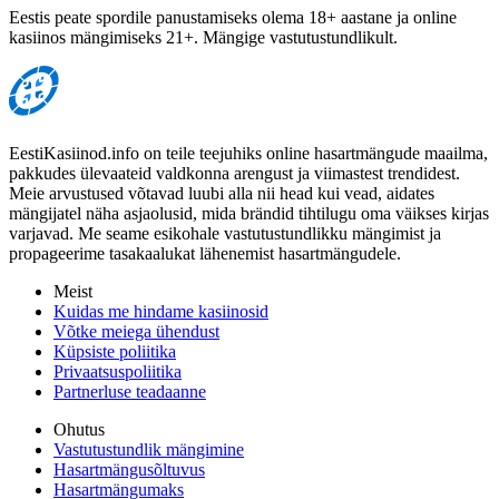
Eestis peate spordile panustamiseks olema 18+ aastane ja online
kasiinos mängimiseks 21+. Mängige vastutustundlikult.
EestiKasiinod.info on teile teejuhiks online hasartmängude maailma,
pakkudes ülevaateid valdkonna arengust ja viimastest trendidest.
Meie arvustused võtavad luubi alla nii head kui vead, aidates
mängijatel näha asjaolusid, mida brändid tihtilugu oma väikses kirjas
varjavad. Me seame esikohale vastutustundlikku mängimist ja
propageerime tasakaalukat lähenemist hasartmängudele.
Meist
Kuidas me hindame kasiinosid
Võtke meiega ühendust
Küpsiste poliitika
Privaatsuspoliitika
Partnerluse teadaanne
Ohutus
Vastutustundlik mängimine
Hasartmängusõltuvus
Hasartmängumaks