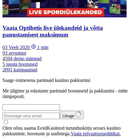
Vaata Optibetis live ülekandeid ja võtta
panustamisest maksimum
03 Veeb 2020
1
min
93
arvustust
4594
demo mängud
5
tasuta boonused
2091
kampaaniad
Saage esimesena parimaid kasiino pakkumisi
Me jälgime ja edastame parimaid boonuseid ja pakkumisi - mitte
rämpsposti.
Liituge
Olen nõus saama EestiKasiinod turunduskirju seoses kasiino
pakkumiste, boonuste ja uudistega.
Vaata privaatsuspoliitikat.