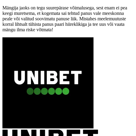
Mängija jaoks on tegu suurepärase võimalusega, sest enam ei pea
keegi muretsema, et kogemata sai tehtud panus vale meeskonna
peale või valitud soovimatu panuse liik. Mistahes meelemuutuste
korral lihtsalt tühista panus paari hiireklikiga ja tee uus või vaata
mängu ilma riske võtmata!