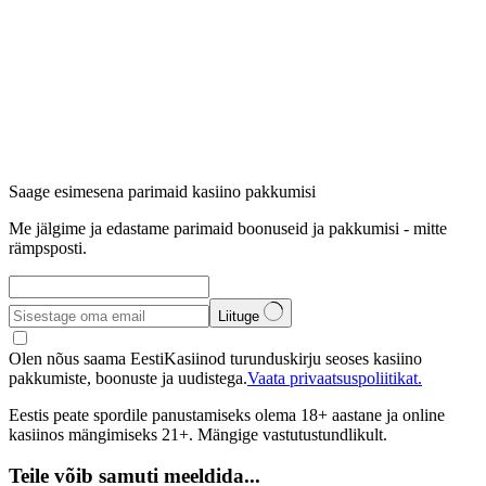
Saage esimesena parimaid kasiino pakkumisi
Me jälgime ja edastame parimaid boonuseid ja pakkumisi - mitte
rämpsposti.
Liituge
Olen nõus saama EestiKasiinod turunduskirju seoses kasiino
pakkumiste, boonuste ja uudistega.
Vaata privaatsuspoliitikat.
Eestis peate spordile panustamiseks olema 18+ aastane ja online
kasiinos mängimiseks 21+. Mängige vastutustundlikult.
Teile võib samuti meeldida...