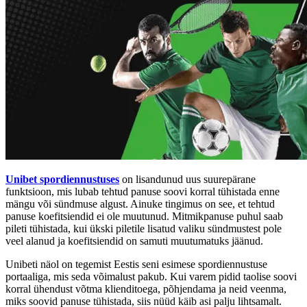
Unibet spordiennustuses
on lisandunud uus suurepärane
funktsioon, mis lubab tehtud panuse soovi korral tühistada enne
mängu või sündmuse algust. Ainuke tingimus on see, et tehtud
panuse koefitsiendid ei ole muutunud. Mitmikpanuse puhul saab
pileti tühistada, kui ükski piletile lisatud valiku sündmustest pole
veel alanud ja koefitsiendid on samuti muutumatuks jäänud.
Unibeti näol on tegemist Eestis seni esimese spordiennustuse
portaaliga, mis seda võimalust pakub. Kui varem pidid taolise soovi
korral ühendust võtma klienditoega, põhjendama ja neid veenma,
miks soovid panuse tühistada, siis nüüd käib asi palju lihtsamalt.