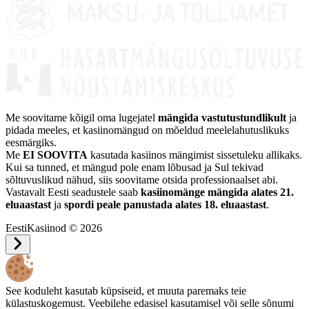
Me soovitame kõigil oma lugejatel
mängida vastutustundlikult
ja
pidada meeles, et kasiinomängud on mõeldud meelelahutuslikuks
eesmärgiks.
Me
EI SOOVITA
kasutada kasiinos mängimist sissetuleku allikaks.
Kui sa tunned, et mängud pole enam lõbusad ja Sul tekivad
sõltuvuslikud nähud, siis soovitame otsida professionaalset abi.
Vastavalt Eesti seadustele saab
kasiinomänge mängida alates 21.
eluaastast
ja
spordi peale panustada alates 18. eluaastast
.
EestiKasiinod © 2026
See koduleht kasutab küpsiseid, et muuta paremaks teie
külastuskogemust. Veebilehe edasisel kasutamisel või selle sõnumi