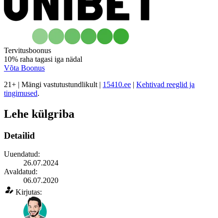
Tervitusboonus
10%
raha tagasi
iga nädal
Võta Boonus
21+ | Mängi vastutustundlikult |
15410.ee
|
Kehtivad reeglid ja
tingimused
.
Lehe külgriba
Detailid
Uuendatud:
26.07.2024
Avaldatud:
06.07.2020
Kirjutas: