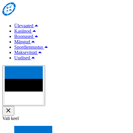
Ülevaated
Kasiinod
Boonused
Mängud
Spordiennustus
Makseviisid
Uudised
Vali keel