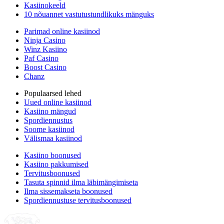
Kasiinokeeld
10 nõuannet vastutustundlikuks mänguks
Parimad online kasiinod
Ninja Casino
Winz Kasiino
Paf Casino
Boost Casino
Chanz
Populaarsed lehed
Uued online kasiinod
Kasiino mängud
Spordiennustus
Soome kasiinod
Välismaa kasiinod
Kasiino boonused
Kasiino pakkumised
Tervitusboonused
Tasuta spinnid ilma läbimängimiseta
Ilma sissemakseta boonused
Spordiennustuse tervitusboonused