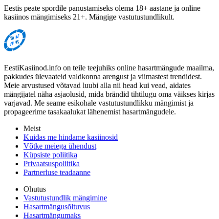
Eestis peate spordile panustamiseks olema 18+ aastane ja online
kasiinos mängimiseks 21+. Mängige vastutustundlikult.
EestiKasiinod.info on teile teejuhiks online hasartmängude maailma,
pakkudes ülevaateid valdkonna arengust ja viimastest trendidest.
Meie arvustused võtavad luubi alla nii head kui vead, aidates
mängijatel näha asjaolusid, mida brändid tihtilugu oma väikses kirjas
varjavad. Me seame esikohale vastutustundlikku mängimist ja
propageerime tasakaalukat lähenemist hasartmängudele.
Meist
Kuidas me hindame kasiinosid
Võtke meiega ühendust
Küpsiste poliitika
Privaatsuspoliitika
Partnerluse teadaanne
Ohutus
Vastutustundlik mängimine
Hasartmängusõltuvus
Hasartmängumaks