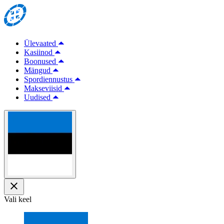
Ülevaated
Kasiinod
Boonused
Mängud
Spordiennustus
Makseviisid
Uudised
Vali keel