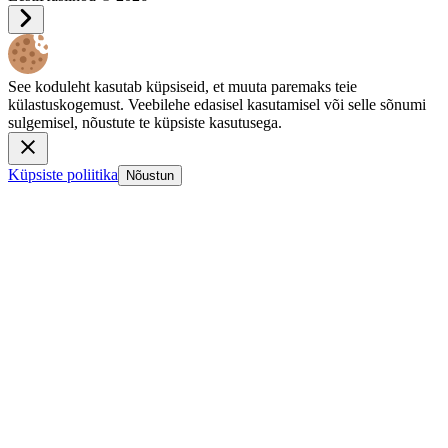
See koduleht kasutab küpsiseid, et muuta paremaks teie
külastuskogemust. Veebilehe edasisel kasutamisel või selle sõnumi
sulgemisel, nõustute te küpsiste kasutusega.
Küpsiste poliitika
Nõustun