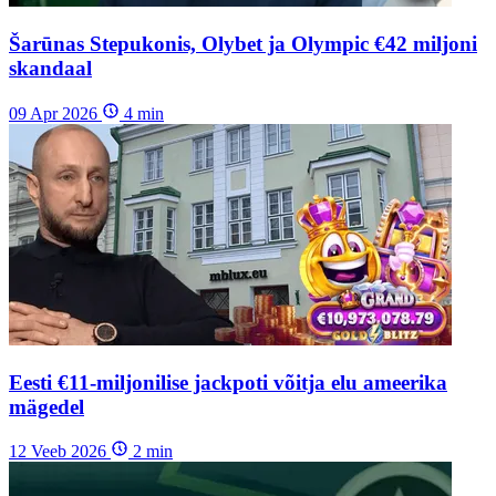
Šarūnas Stepukonis, Olybet ja Olympic €42 miljoni
skandaal
09 Apr 2026
4
min
Eesti €11-miljonilise jackpoti võitja elu ameerika
mägedel
12 Veeb 2026
2
min