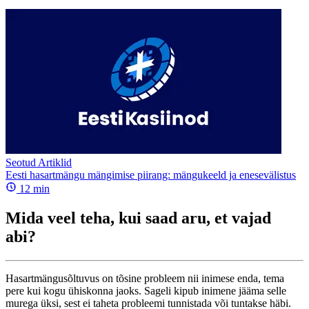
Seotud Artiklid
Eesti hasartmängu mängimise piirang: mängukeeld ja enesevälistus
12
min
Mida veel teha, kui saad aru, et vajad
abi?
Hasartmängusõltuvus on tõsine probleem nii inimese enda, tema
pere kui kogu ühiskonna jaoks. Sageli kipub inimene jääma selle
murega üksi, sest ei taheta probleemi tunnistada või tuntakse häbi.