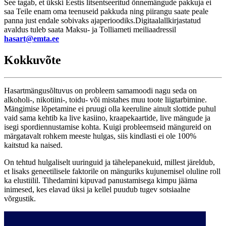
See tagab, et ükski Eestis litsentseeritud õnnemängude pakkuja ei
saa Teile enam oma teenuseid pakkuda ning piirangu saate peale
panna just endale sobivaks ajaperioodiks.Digitaalallkirjastatud
avaldus tuleb saata Maksu- ja Tolliameti meiliaadressil
hasart@emta.ee
Kokkuvõte
Hasartmängusõltuvus on probleem samamoodi nagu seda on
alkoholi-, nikotiini-, toidu- või mistahes muu toote liigtarbimine.
Mängimise lõpetamine ei pruugi olla keeruline ainult slottide puhul
vaid sama kehtib ka live kasiino, kraapekaartide, live mängude ja
isegi spordiennustamise kohta. Kuigi probleemseid mängureid on
märgatavalt rohkem meeste hulgas, siis kindlasti ei ole 100%
kaitstud ka naised.
On tehtud hulgaliselt uuringuid ja tähelepanekuid, millest järeldub,
et lisaks geneetilisele faktorile on mänguriks kujunemisel oluline roll
ka elustiilil. Tihedamini kipuvad panustamisega kimpu jääma
inimesed, kes elavad üksi ja kellel puudub tugev sotsiaalne
võrgustik.