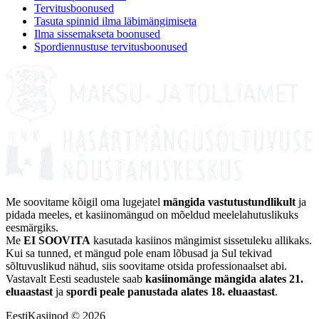
Tervitusboonused
Tasuta spinnid ilma läbimängimiseta
Ilma sissemakseta boonused
Spordiennustuse tervitusboonused
Me soovitame kõigil oma lugejatel
mängida vastutustundlikult
ja
pidada meeles, et kasiinomängud on mõeldud meelelahutuslikuks
eesmärgiks.
Me
EI SOOVITA
kasutada kasiinos mängimist sissetuleku allikaks.
Kui sa tunned, et mängud pole enam lõbusad ja Sul tekivad
sõltuvuslikud nähud, siis soovitame otsida professionaalset abi.
Vastavalt Eesti seadustele saab
kasiinomänge mängida alates 21.
eluaastast
ja
spordi peale panustada alates 18. eluaastast
.
EestiKasiinod © 2026