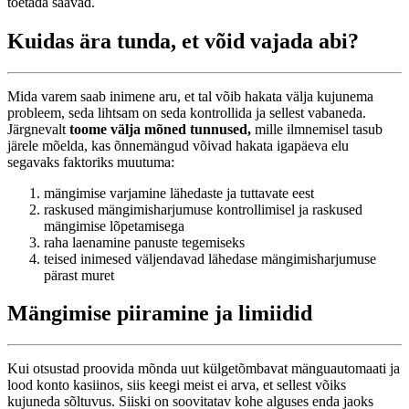
toetada saavad.
Kuidas ära tunda, et võid vajada abi?
Mida varem saab inimene aru, et tal võib hakata välja kujunema
probleem, seda lihtsam on seda kontrollida ja sellest vabaneda.
Järgnevalt
toome välja mõned tunnused,
mille ilmnemisel tasub
järele mõelda, kas õnnemängud võivad hakata igapäeva elu
segavaks faktoriks muutuma:
mängimise varjamine lähedaste ja tuttavate eest
raskused mängimisharjumuse kontrollimisel ja raskused
mängimise lõpetamisega
raha laenamine panuste tegemiseks
teised inimesed väljendavad lähedase mängimisharjumuse
pärast muret
Mängimise piiramine ja limiidid
Kui otsustad proovida mõnda uut külgetõmbavat mänguautomaati ja
lood konto kasiinos, siis keegi meist ei arva, et sellest võiks
kujuneda sõltuvus. Siiski on soovitatav kohe alguses enda jaoks