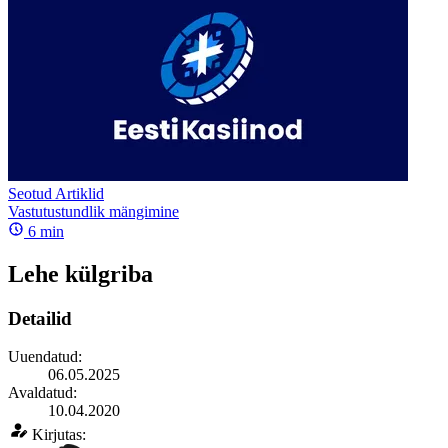
Seotud Artiklid
Vastutustundlik mängimine
6
min
Lehe külgriba
Detailid
Uuendatud:
06.05.2025
Avaldatud:
10.04.2020
Kirjutas: