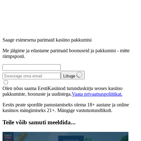
Saage esimesena parimaid kasiino pakkumisi
Me jälgime ja edastame parimaid boonuseid ja pakkumisi - mitte
rämpsposti.
Liituge
Olen nõus saama EestiKasiinod turunduskirju seoses kasiino
pakkumiste, boonuste ja uudistega.
Vaata privaatsuspoliitikat.
Eestis peate spordile panustamiseks olema 18+ aastane ja online
kasiinos mängimiseks 21+. Mängige vastutustundlikult.
Teile võib samuti meeldida...