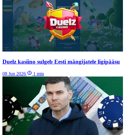
Duelz kasiino sulgeb Eesti mängijatele ligipääsu
08 Jun 2026
1
min