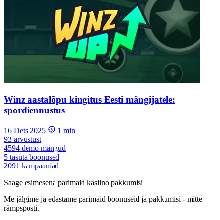
Winz aastalõpu kingitus Eesti mängijatele:
spordiennustus
16 Dets 2025
1
min
93
arvustust
4594
demo mängud
5
tasuta boonused
2091
kampaaniad
Saage esimesena parimaid kasiino pakkumisi
Me jälgime ja edastame parimaid boonuseid ja pakkumisi - mitte
rämpsposti.