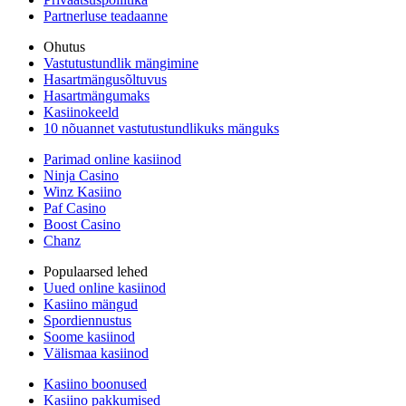
Partnerluse teadaanne
Ohutus
Vastutustundlik mängimine
Hasartmängusõltuvus
Hasartmängumaks
Kasiinokeeld
10 nõuannet vastutustundlikuks mänguks
Parimad online kasiinod
Ninja Casino
Winz Kasiino
Paf Casino
Boost Casino
Chanz
Populaarsed lehed
Uued online kasiinod
Kasiino mängud
Spordiennustus
Soome kasiinod
Välismaa kasiinod
Kasiino boonused
Kasiino pakkumised