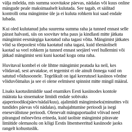
välja mõelda, mis summa soovitakse päevas, nädalas või kuus online
mängude peale maksimaalselt kulutada. See tagab, et säilitad
kontrolli oma mängimise üle ja ei kuluta rohkem kui saad endale
lubada.
Kui oled kulutanud juba suurema summa raha ja tunned ennast selle
pärast halvasti, siis on soovitav teha paus ja kindlasti mitte jätkata
mängimist eesmärgiga kaotatud raha tagasi võita. Mängimist jätkates
võid sa tõepoolest võita kaotatud raha tagasi, kuid tõenäoliselt
kaotad sa veel rohkem ja tunned ennast seejärel veel hullemini või
jätkad mängimist seni kuni kaotad kogu oma raha.
Huvitaval kombel ei ole lihtne mängimist peatada ka neil, kes
võidavad, sest arvatakse, et tegemist ei ole ainult õnnega vaid on
satutud võidusoonele. Tegelikult on igal keerutusel kasiinos võrdne
võiduvõimalus ja see ei olene eelmisest spinnist mitte mingil määral.
Lisaks kaotuslimiidile saad enamikes Eesti kasiinodes kontole
määrata ka sissemakse limiidi endale sobivaks
ajaperioodiks(päev/nädal/kuu), ajalimiidi mängimiseks(minutites või
tundides päevas või nädalas), mahajahtumise perioodi ja isegi
enesevälistuse perioodi. Olenevalt mänguportaalist võivad need
piirangud mõnevõrra erineda, kuid taoliste mängimist piiravate
limiitide olemasolu on kõigi Eestis litsentseeritud kasiinode jaoks
rangelt kohustuslik.