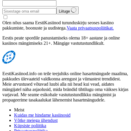
Liituge
Olen nõus saama EestiKasiinod turunduskirju seoses kasiino
pakkumiste, boonuste ja uudistega.
Vaata privaatsuspoliitikat.
Eestis peate spordile panustamiseks olema 18+ aastane ja online
kasiinos mängimiseks 21+. Mängige vastutustundlikult.
EestiKasiinod.info on teile teejuhiks online hasartmängude maailma,
pakkudes ülevaateid valdkonna arengust ja viimastest trendidest.
Meie arvustused võtavad luubi alla nii head kui vead, aidates
mängijatel näha asjaolusid, mida brändid tihtilugu oma väikses kirjas
varjavad. Me seame esikohale vastutustundlikku mängimist ja
propageerime tasakaalukat lähenemist hasartmängudele.
Meist
Kuidas me hindame kasiinosid
Võtke meiega ühendust
Küpsiste poliitika
Privaatsuspoliitika