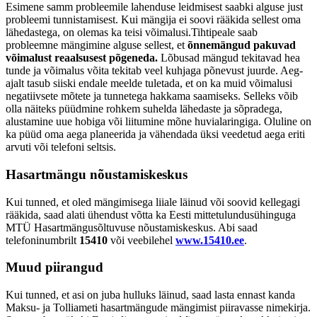
Esimene samm probleemile lahenduse leidmisest saabki alguse just
probleemi tunnistamisest. Kui mängija ei soovi rääkida sellest oma
lähedastega, on olemas ka teisi võimalusi.Tihtipeale saab
probleemne mängimine alguse sellest, et
õnnemängud pakuvad
võimalust reaalsusest põgeneda.
Lõbusad mängud tekitavad hea
tunde ja võimalus võita tekitab veel kuhjaga põnevust juurde. Aeg-
ajalt tasub siiski endale meelde tuletada, et on ka muid võimalusi
negatiivsete mõtete ja tunnetega hakkama saamiseks. Selleks võib
olla näiteks püüdmine rohkem suhelda lähedaste ja sõpradega,
alustamine uue hobiga või liitumine mõne huvialaringiga. Oluline on
ka püüd oma aega planeerida ja vähendada üksi veedetud aega eriti
arvuti või telefoni seltsis.
Hasartmängu nõustamiskeskus
Kui tunned, et oled mängimisega liiale läinud või soovid kellegagi
rääkida, saad alati ühendust võtta ka Eesti mittetulundusühinguga
MTÜ Hasartmängusõltuvuse nõustamiskeskus. Abi saad
telefoninumbrilt
15410
või veebilehel
www.15410.ee
.
Muud piirangud
Kui tunned, et asi on juba hulluks läinud, saad lasta ennast kanda
Maksu- ja Tolliameti hasartmängude mängimist piiravasse nimekirja.