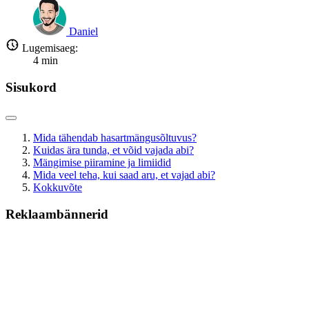
Daniel
Lugemisaeg:
4
min
Sisukord
Mida tähendab hasartmängusõltuvus?
Kuidas ära tunda, et võid vajada abi?
Mängimise piiramine ja limiidid
Mida veel teha, kui saad aru, et vajad abi?
Kokkuvõte
Reklaambännerid