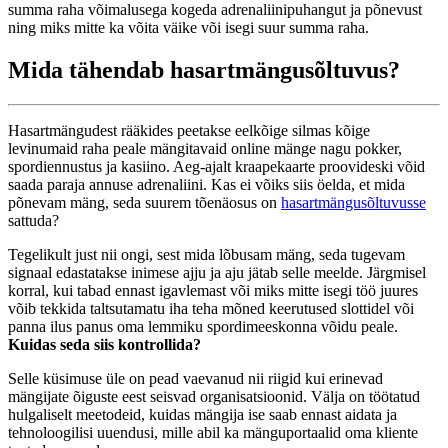
summa raha võimalusega kogeda adrenaliinipuhangut ja põnevust
ning miks mitte ka võita väike või isegi suur summa raha.
Mida tähendab hasartmängusõltuvus?
Hasartmängudest rääkides peetakse eelkõige silmas kõige
levinumaid raha peale mängitavaid online mänge nagu pokker,
spordiennustus ja kasiino. Aeg-ajalt kraapekaarte proovideski võid
saada paraja annuse adrenaliini. Kas ei võiks siis öelda, et mida
põnevam mäng, seda suurem tõenäosus on
hasartmängusõltuvusse
sattuda?
Tegelikult just nii ongi, sest mida lõbusam mäng, seda tugevam
signaal edastatakse inimese ajju ja aju jätab selle meelde. Järgmisel
korral, kui tabad ennast igavlemast või miks mitte isegi töö juures
võib tekkida taltsutamatu iha teha mõned keerutused slottidel või
panna ilus panus oma lemmiku spordimeeskonna võidu peale.
Kuidas seda siis kontrollida?
Selle küsimuse üle on pead vaevanud nii riigid kui erinevad
mängijate õiguste eest seisvad organisatsioonid. Välja on töötatud
hulgaliselt meetodeid, kuidas mängija ise saab ennast aidata ja
tehnoloogilisi uuendusi, mille abil ka mänguportaalid oma kliente