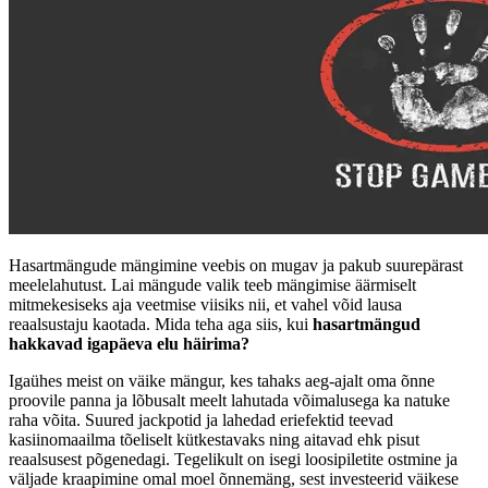
Hasartmängude mängimine veebis on mugav ja pakub suurepärast
meelelahutust. Lai mängude valik teeb mängimise äärmiselt
mitmekesiseks aja veetmise viisiks nii, et vahel võid lausa
reaalsustaju kaotada. Mida teha aga siis, kui
hasartmängud
hakkavad igapäeva elu häirima?
Igaühes meist on väike mängur, kes tahaks aeg-ajalt oma õnne
proovile panna ja lõbusalt meelt lahutada võimalusega ka natuke
raha võita. Suured jackpotid ja lahedad eriefektid teevad
kasiinomaailma tõeliselt kütkestavaks ning aitavad ehk pisut
reaalsusest põgenedagi. Tegelikult on isegi loosipiletite ostmine ja
väljade kraapimine omal moel õnnemäng, sest investeerid väikese