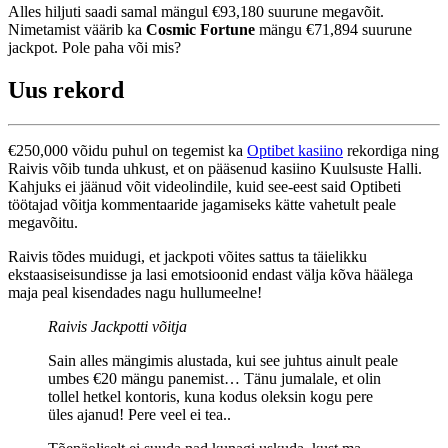
Alles hiljuti saadi samal mängul €93,180 suurune megavõit.
Nimetamist väärib ka
Cosmic Fortune
mängu €71,894 suurune
jackpot. Pole paha või mis?
Uus rekord
€250,000 võidu puhul on tegemist ka
Optibet kasiino
rekordiga ning
Raivis võib tunda uhkust, et on pääsenud kasiino Kuulsuste Halli.
Kahjuks ei jäänud võit videolindile, kuid see-eest said Optibeti
töötajad võitja kommentaaride jagamiseks kätte vahetult peale
megavõitu.
Raivis tõdes muidugi, et jackpoti võites sattus ta täielikku
ekstaasiseisundisse ja lasi emotsioonid endast välja kõva häälega
maja peal kisendades nagu hullumeelne!
Raivis
Jackpotti võitja
Sain alles mängimis alustada, kui see juhtus ainult peale
umbes €20 mängu panemist… Tänu jumalale, et olin
tollel hetkel kontoris, kuna kodus oleksin kogu pere
üles ajanud! Pere veel ei tea..