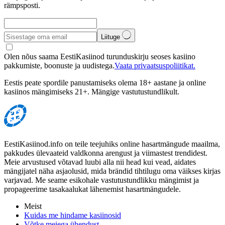
rämpsposti.
Liituge
Olen nõus saama EestiKasiinod turunduskirju seoses kasiino
pakkumiste, boonuste ja uudistega.
Vaata privaatsuspoliitikat.
Eestis peate spordile panustamiseks olema 18+ aastane ja online
kasiinos mängimiseks 21+. Mängige vastutustundlikult.
EestiKasiinod.info on teile teejuhiks online hasartmängude maailma,
pakkudes ülevaateid valdkonna arengust ja viimastest trendidest.
Meie arvustused võtavad luubi alla nii head kui vead, aidates
mängijatel näha asjaolusid, mida brändid tihtilugu oma väikses kirjas
varjavad. Me seame esikohale vastutustundlikku mängimist ja
propageerime tasakaalukat lähenemist hasartmängudele.
Meist
Kuidas me hindame kasiinosid
Võtke meiega ühendust