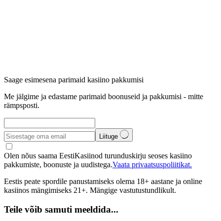
Saage esimesena parimaid kasiino pakkumisi
Me jälgime ja edastame parimaid boonuseid ja pakkumisi - mitte
rämpsposti.
Liituge
Olen nõus saama EestiKasiinod turunduskirju seoses kasiino
pakkumiste, boonuste ja uudistega.
Vaata privaatsuspoliitikat.
Eestis peate spordile panustamiseks olema 18+ aastane ja online
kasiinos mängimiseks 21+. Mängige vastutustundlikult.
Teile võib samuti meeldida...