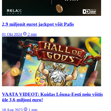
2,9 miljonit eurot jackpot võit Pafis
01 Okt 2024
2
min
VAATA VIDEOT: Kuidas Lõuna-Eesti neiu võitis
üle 3,6 miljoni euro!
18 Aug 2023
1
min