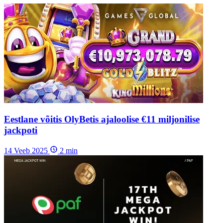
Eestlane võitis OlyBetis ajaloolise €11 miljonilise
jackpoti
14 Veeb 2025
2
min