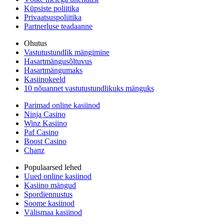
Küpsiste poliitika
Privaatsuspoliitika
Partnerluse teadaanne
Ohutus
Vastutustundlik mängimine
Hasartmängusõltuvus
Hasartmängumaks
Kasiinokeeld
10 nõuannet vastutustundlikuks mänguks
Parimad online kasiinod
Ninja Casino
Winz Kasiino
Paf Casino
Boost Casino
Chanz
Populaarsed lehed
Uued online kasiinod
Kasiino mängud
Spordiennustus
Soome kasiinod
Välismaa kasiinod