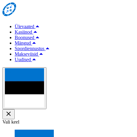
Ülevaated
Kasiinod
Boonused
Mängud
Spordiennustus
Makseviisid
Uudised
Vali keel