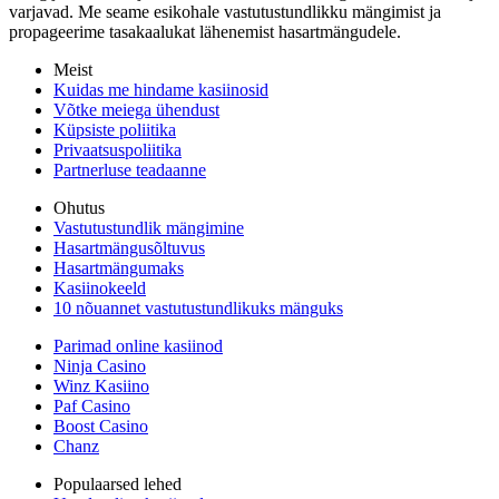
varjavad. Me seame esikohale vastutustundlikku mängimist ja
propageerime tasakaalukat lähenemist hasartmängudele.
Meist
Kuidas me hindame kasiinosid
Võtke meiega ühendust
Küpsiste poliitika
Privaatsuspoliitika
Partnerluse teadaanne
Ohutus
Vastutustundlik mängimine
Hasartmängusõltuvus
Hasartmängumaks
Kasiinokeeld
10 nõuannet vastutustundlikuks mänguks
Parimad online kasiinod
Ninja Casino
Winz Kasiino
Paf Casino
Boost Casino
Chanz
Populaarsed lehed