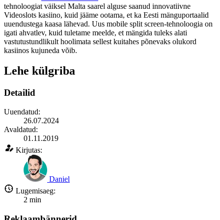
tehnoloogiat väiksel Malta saarel alguse saanud innovatiivne
Videoslots kasiino, kuid jääme ootama, et ka Eesti mänguportaalid
uuendustega kaasa lähevad. Uus mobile split screen-tehnoloogia on
igati ahvatlev, kuid tuletame meelde, et mängida tuleks alati
vastutustundlikult hoolimata sellest kuitahes põnevaks olukord
kasiinos kujuneda võib.
Lehe külgriba
Detailid
Uuendatud:
26.07.2024
Avaldatud:
01.11.2019
Kirjutas:
Daniel
Lugemisaeg:
2
min
Reklaambännerid