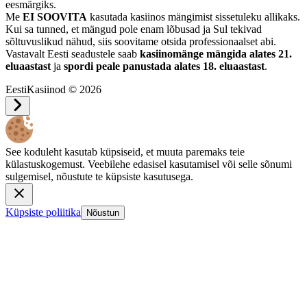
eesmärgiks.
Me
EI SOOVITA
kasutada kasiinos mängimist sissetuleku allikaks.
Kui sa tunned, et mängud pole enam lõbusad ja Sul tekivad
sõltuvuslikud nähud, siis soovitame otsida professionaalset abi.
Vastavalt Eesti seadustele saab
kasiinomänge mängida alates 21.
eluaastast
ja
spordi peale panustada alates 18. eluaastast
.
EestiKasiinod © 2026
See koduleht kasutab küpsiseid, et muuta paremaks teie
külastuskogemust. Veebilehe edasisel kasutamisel või selle sõnumi
sulgemisel, nõustute te küpsiste kasutusega.
Küpsiste poliitika
Nõustun