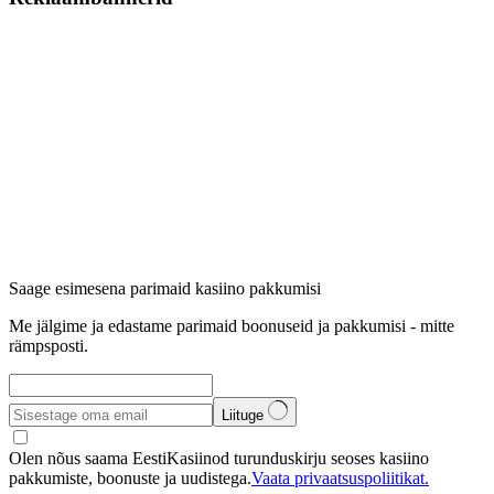
Saage esimesena parimaid kasiino pakkumisi
Me jälgime ja edastame parimaid boonuseid ja pakkumisi - mitte
rämpsposti.
Liituge
Olen nõus saama EestiKasiinod turunduskirju seoses kasiino
pakkumiste, boonuste ja uudistega.
Vaata privaatsuspoliitikat.