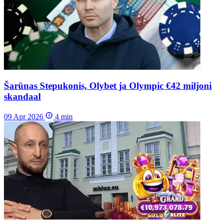
Šarūnas Stepukonis, Olybet ja Olympic €42 miljoni
skandaal
09 Apr 2026
4
min