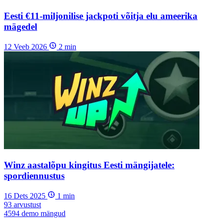
Eesti €11-miljonilise jackpoti võitja elu ameerika
mägedel
12 Veeb 2026
2
min
Winz aastalõpu kingitus Eesti mängijatele:
spordiennustus
16 Dets 2025
1
min
93
arvustust
4594
demo mängud