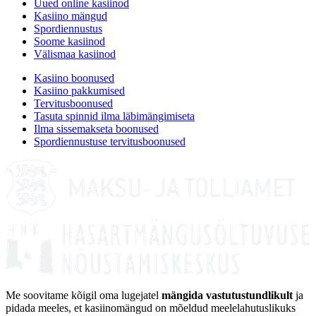
Uued online kasiinod
Kasiino mängud
Spordiennustus
Soome kasiinod
Välismaa kasiinod
Kasiino boonused
Kasiino pakkumised
Tervitusboonused
Tasuta spinnid ilma läbimängimiseta
Ilma sissemakseta boonused
Spordiennustuse tervitusboonused
Me soovitame kõigil oma lugejatel
mängida vastutustundlikult
ja
pidada meeles, et kasiinomängud on mõeldud meelelahutuslikuks