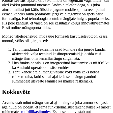
Kuidas see siis täpselt käib? Põhimõte on tegelikult väga lihtne- kui
oled kokku puutunud uuemate Android telefonidega, siis juba
aimad, millest jutt käib. Siiski ei jagune mobile split screen puhul
ekraan kaheks sama põhimõtte järgi vaid tegemist on spetsiaalse
formaadiga. Kui tehnoloogia osutub mängijate hulgas populaarseks,
siis pole kahtlust, et varsti on see kasutatav kõigis innovatiivsemates
Eesti online-mänguportaalides.
Mõned tähelepanekud, mida uue formaadi kasutuselevõtt on kaasa
toonud, võiks olla järgmised:
Tänu lisandunud ekraanile saad kontole raha juurde kanda,
aktiveerida välja teenitud kasiinopreemiaid ja otsida teisi
mänge ilma oma lemmikmängu sulgemata.
Uus funktsionaalsus on integreeritud kasutamiseks nii iOS kui
ka Android operatsioonisüsteemides.
Tänu kahele eraldi mänguväljale võid võita kaks korda
rohkem raha, kuid samal ajal teeb see mängu pandud
summadest ülevaate saamise ka märksa raskemaks.
Kokkuvõte
Arvutis saab mitut mängu samal ajal mängida juba ammusest ajast,
aga nüüd on lootust, et sama funktsionaalsust rakendatakse ka järjest
rohkemates
mobiilikasiinodes
. Esimesena tutvustab uut