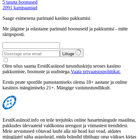
5
tasuta boonused
2091
kampaaniad
Saage esimesena parimaid kasiino pakkumisi
Me jälgime ja edastame parimaid boonuseid ja pakkumisi - mitte
rämpsposti.
Liituge
Olen nõus saama EestiKasiinod turunduskirju seoses kasiino
pakkumiste, boonuste ja uudistega.
Vaata privaatsuspoliitikat.
Eestis peate spordile panustamiseks olema 18+ aastane ja online
kasiinos mängimiseks 21+. Mängige vastutustundlikult.
EestiKasiinod.info on teile teejuhiks online hasartmängude maailma,
pakkudes ülevaateid valdkonna arengust ja viimastest trendidest.
Meie arvustused võtavad luubi alla nii head kui vead, aidates
mängijatel näha asjaolusid, mida brändid tihtilugu oma väikses kirjas