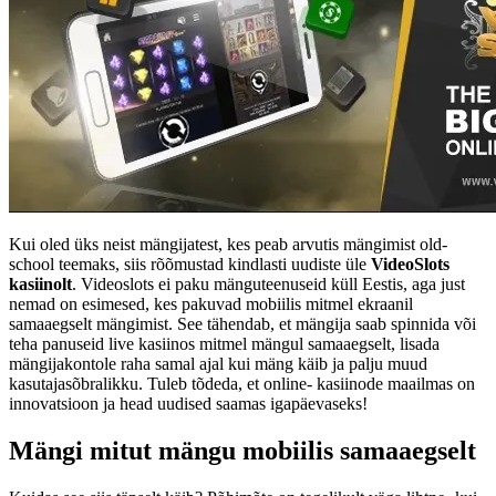
Kui oled üks neist mängijatest, kes peab arvutis mängimist old-
school teemaks, siis rõõmustad kindlasti uudiste üle
VideoSlots
kasiinolt
. Videoslots ei paku mänguteenuseid küll Eestis, aga just
nemad on esimesed, kes pakuvad mobiilis mitmel ekraanil
samaaegselt mängimist. See tähendab, et mängija saab spinnida või
teha panuseid live kasiinos mitmel mängul samaaegselt, lisada
mängijakontole raha samal ajal kui mäng käib ja palju muud
kasutajasõbralikku. Tuleb tõdeda, et online- kasiinode maailmas on
innovatsioon ja head uudised saamas igapäevaseks!
Mängi mitut mängu mobiilis samaaegselt