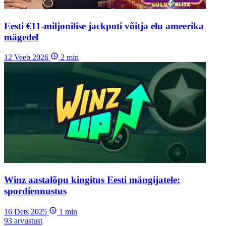
Eesti €11-miljonilise jackpoti võitja elu ameerika
mägedel
12 Veeb 2026
2
min
Winz aastalõpu kingitus Eesti mängijatele:
spordiennustus
16 Dets 2025
1
min
93
arvustust