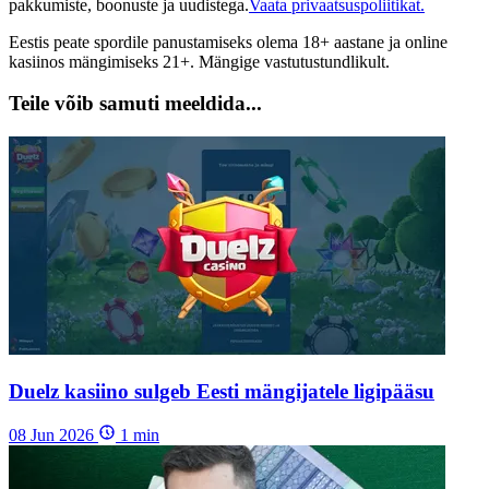
pakkumiste, boonuste ja uudistega.
Vaata privaatsuspoliitikat.
Eestis peate spordile panustamiseks olema 18+ aastane ja online
kasiinos mängimiseks 21+. Mängige vastutustundlikult.
Teile võib samuti meeldida...
Duelz kasiino sulgeb Eesti mängijatele ligipääsu
08 Jun 2026
1
min