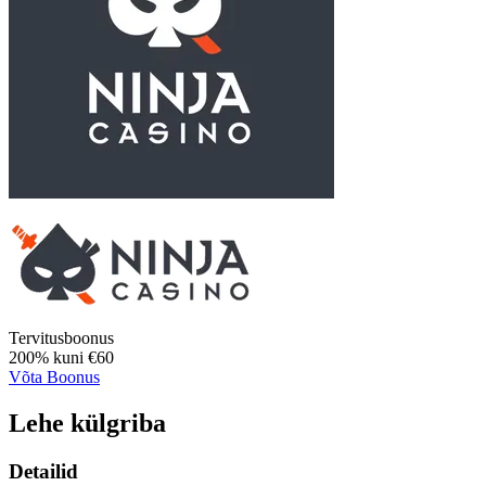
Tervitusboonus
200%
kuni
€60
Võta Boonus
Lehe külgriba
Detailid