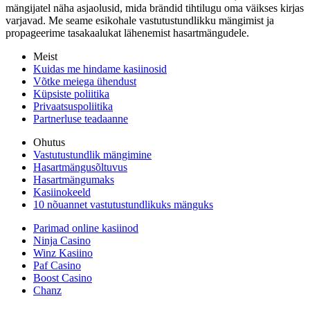
mängijatel näha asjaolusid, mida brändid tihtilugu oma väikses kirjas
varjavad. Me seame esikohale vastutustundlikku mängimist ja
propageerime tasakaalukat lähenemist hasartmängudele.
Meist
Kuidas me hindame kasiinosid
Võtke meiega ühendust
Küpsiste poliitika
Privaatsuspoliitika
Partnerluse teadaanne
Ohutus
Vastutustundlik mängimine
Hasartmängusõltuvus
Hasartmängumaks
Kasiinokeeld
10 nõuannet vastutustundlikuks mänguks
Parimad online kasiinod
Ninja Casino
Winz Kasiino
Paf Casino
Boost Casino
Chanz