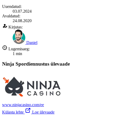
Uuendatud:
03.07.2024
Avaldatud:
24.08.2020
Kirjutas:
Daniel
Lugemisaeg:
1
min
Ninja Spordiennustus ülevaade
www.ninjacasino.com/ee
Külasta lehte
Loe ülevaade