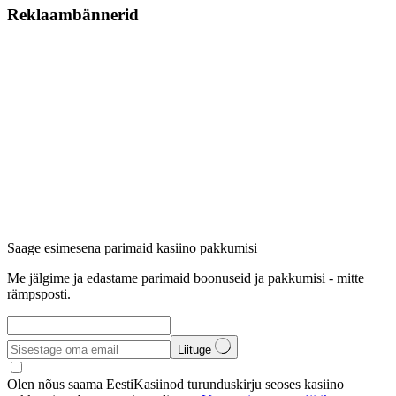
Reklaambännerid
Saage esimesena parimaid kasiino pakkumisi
Me jälgime ja edastame parimaid boonuseid ja pakkumisi - mitte
rämpsposti.
Liituge
Olen nõus saama EestiKasiinod turunduskirju seoses kasiino