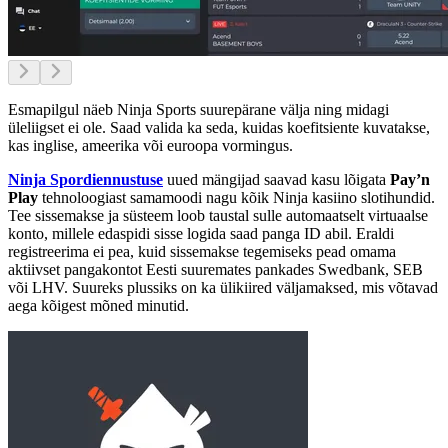
Esmapilgul näeb Ninja Sports suurepärane välja ning midagi
üleliigset ei ole. Saad valida ka seda, kuidas koefitsiente kuvatakse,
kas inglise, ameerika või euroopa vormingus.
Ninja Spordiennustuse
uued mängijad saavad kasu lõigata
Pay’n
Play
tehnoloogiast samamoodi nagu kõik Ninja kasiino slotihundid.
Tee sissemakse ja süsteem loob taustal sulle automaatselt virtuaalse
konto, millele edaspidi sisse logida saad panga ID abil. Eraldi
registreerima ei pea, kuid sissemakse tegemiseks pead omama
aktiivset pangakontot Eesti suuremates pankades Swedbank, SEB
või LHV. Suureks plussiks on ka ülikiired väljamaksed, mis võtavad
aega kõigest mõned minutid.