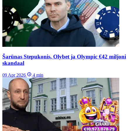
Šarūnas Stepukonis, Olybet ja Olympic €42 miljoni
skandaal
09 Apr 2026
4
min