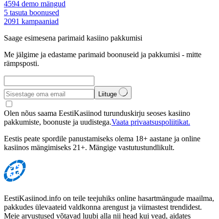
4594
demo mängud
5
tasuta boonused
2091
kampaaniad
Saage esimesena parimaid kasiino pakkumisi
Me jälgime ja edastame parimaid boonuseid ja pakkumisi - mitte
rämpsposti.
Liituge
Olen nõus saama EestiKasiinod turunduskirju seoses kasiino
pakkumiste, boonuste ja uudistega.
Vaata privaatsuspoliitikat.
Eestis peate spordile panustamiseks olema 18+ aastane ja online
kasiinos mängimiseks 21+. Mängige vastutustundlikult.
EestiKasiinod.info on teile teejuhiks online hasartmängude maailma,
pakkudes ülevaateid valdkonna arengust ja viimastest trendidest.
Meie arvustused võtavad luubi alla nii head kui vead, aidates