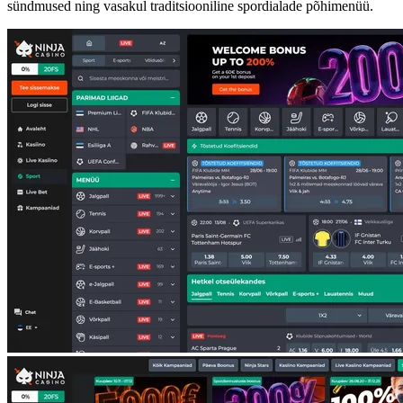
sündmused ning vasakul traditsiooniline spordialade põhimenüü.