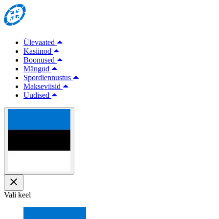
Ülevaated
Kasiinod
Boonused
Mängud
Spordiennustus
Makseviisid
Uudised
Vali keel