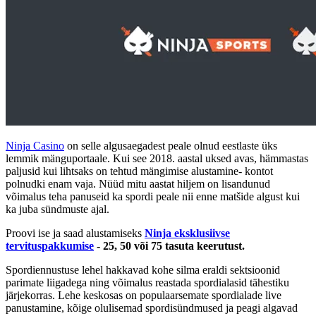
Ninja Casino
on selle algusaegadest peale olnud eestlaste üks
lemmik mänguportaale. Kui see 2018. aastal uksed avas, hämmastas
paljusid kui lihtsaks on tehtud mängimise alustamine- kontot
polnudki enam vaja. Nüüd mitu aastat hiljem on lisandunud
võimalus teha panuseid ka spordi peale nii enne matšide algust kui
ka juba sündmuste ajal.
Proovi ise ja saad alustamiseks
Ninja eksklusiivse
tervituspakkumise
-
25, 50 või 75 tasuta keerutust.
Spordiennustuse lehel hakkavad kohe silma eraldi sektsioonid
parimate liigadega ning võimalus reastada spordialasid tähestiku
järjekorras. Lehe keskosas on populaarsemate spordialade live
panustamine, kõige olulisemad spordisündmused ja peagi algavad