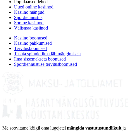
Populaarsed lehed
Uued online kasiinod
Kasiino mängud
Spordiennustus
Soome kasiinod
Välismaa kasiinod
Kasiino boonused
Kasiino pakkumised
Tervitusboonused
Tasuta spinnid ilma läbimängimiseta
Ilma sissemakseta boonused
Spordiennustuse tervitusboonused
Me soovitame kõigil oma lugejatel
mängida vastutustundlikult
ja