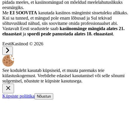
pidada meeles, et kasiinomängud on mõeldud meelelahutuslikuks
eesmärgiks.
Me
EI SOOVITA
kasutada kasiinos mängimist sissetuleku allikaks.
Kui sa tunned, et mängud pole enam lõbusad ja Sul tekivad
sõltuvuslikud nähud, siis soovitame otsida professionaalset abi.
Vastavalt Eesti seadustele saab
kasiinomänge mängida alates 21.
eluaastast
ja
spordi peale panustada alates 18. eluaastast
.
EestiKasiinod © 2026
See koduleht kasutab küpsiseid, et muuta paremaks teie
külastuskogemust. Veebilehe edasisel kasutamisel või selle sõnumi
sulgemisel, nõustute te küpsiste kasutusega.
Küpsiste poliitika
Nõustun