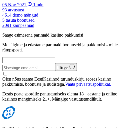
05 Nov 2021
1
min
93
arvustust
4614
demo mängud
5
tasuta boonused
2091
kampaaniad
Saage esimesena parimaid kasiino pakkumisi
Me jälgime ja edastame parimaid boonuseid ja pakkumisi - mitte
rämpsposti.
Liituge
Olen nõus saama EestiKasiinod turunduskirju seoses kasiino
pakkumiste, boonuste ja uudistega.
Vaata privaatsuspoliitikat.
Eestis peate spordile panustamiseks olema 18+ aastane ja online
kasiinos mängimiseks 21+. Mängige vastutustundlikult.