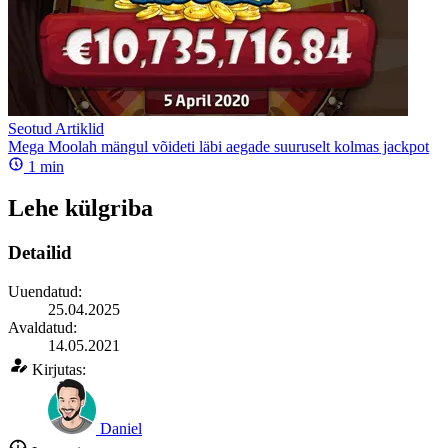
Seotud Artiklid
Mega Moolah mängul võideti läbi aegade suuruselt kolmas jackpot
1
min
Lehe külgriba
Detailid
Uuendatud:
25.04.2025
Avaldatud:
14.05.2021
Kirjutas:
Daniel