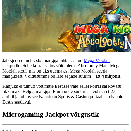
Jällegi on õnnelik slotimängija pihta saanud
Mega Moolah
jackpotile. Selle korral sattus võit tulema Absolootly Mad: Mega
Moolah slotil, mis on üks uuematest Mega Moolah seeria
mängudest. Võidusumma oli läbi aegade suurim –
19,4 miljonit
!
Kahjuks ei tulnud võit mitte Eestisse vaid sellel korral sai kõvasti
rikkamaks Belgia mängija. Elumuutev sündmus leidis aset 27.
aprillil ja juhtus see Napoleon Sports & Casino portaalis, mis pole
Eestis saadaval.
Microgaming Jackpot võrgustik