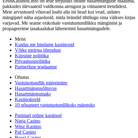
EestiKasiinod.info on teile teejuhiks online hasartmängude maailma,
pakkudes ülevaateid valdkonna arengust ja viimastest trendidest.
Meie arvustused võtavad luubi alla nii head kui vead, aidates
mängijatel näha asjaolusid, mida brändid tihtilugu oma väikses kirjas
varjavad. Me seame esikohale vastutustundlikku mängimist ja
propageerime tasakaalukat lähenemist hasartmängudele.
Meist
Kuidas me hindame kasiinosid
Võtke meiega ühendust
Küpsiste poliitika
Privaatsuspoliitika
Partnerluse teadaanne
Ohutus
Vastutustundlik mängimine
Hasartmängusõltuvus
Hasartmängumaks
Kasiinokeeld
10 nõuannet vastutustundlikuks mänguks
Parimad online kasiinod
Ninja Casino
Winz Kasiino
Paf Casino
Boost Casino