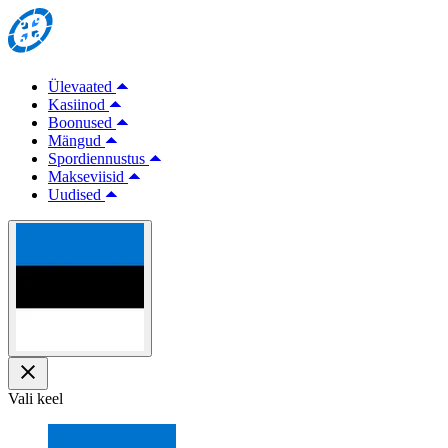
Ülevaated
Kasiinod
Boonused
Mängud
Spordiennustus
Makseviisid
Uudised
Vali keel