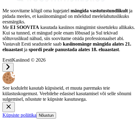
Me soovitame kõigil oma lugejatel
mängida vastutustundlikult
ja
pidada meeles, et kasiinomängud on mõeldud meelelahutuslikuks
eesmärgiks.
Me
EI SOOVITA
kasutada kasiinos mängimist sissetuleku allikaks.
Kui sa tunned, et mängud pole enam lõbusad ja Sul tekivad
sõltuvuslikud nähud, siis soovitame otsida professionaalset abi.
Vastavalt Eesti seadustele saab
kasiinomänge mängida alates 21.
eluaastast
ja
spordi peale panustada alates 18. eluaastast
.
EestiKasiinod © 2026
See koduleht kasutab küpsiseid, et muuta paremaks teie
külastuskogemust. Veebilehe edasisel kasutamisel või selle sõnumi
sulgemisel, nõustute te küpsiste kasutusega.
Küpsiste poliitika
Nõustun