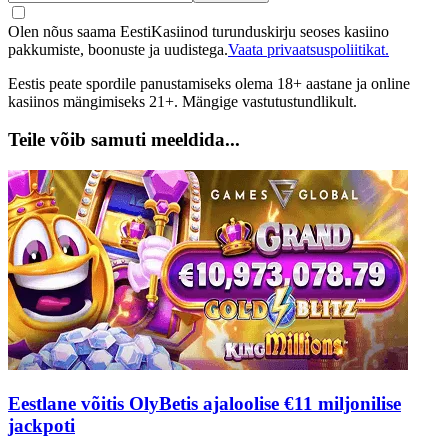
Olen nõus saama EestiKasiinod turunduskirju seoses kasiino
pakkumiste, boonuste ja uudistega.
Vaata privaatsuspoliitikat.
Eestis peate spordile panustamiseks olema 18+ aastane ja online
kasiinos mängimiseks 21+. Mängige vastutustundlikult.
Teile võib samuti meeldida...
Eestlane võitis OlyBetis ajaloolise €11 miljonilise
jackpoti