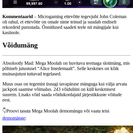
Kommentaarid
– Microgaming ettevõtte tegevjuht John Coleman
oli rahul, et ettevõtte on omale nime teinud ja suudab endiselt
rekordeid purustada. Õnnitlused saadeti teele nii mängijale kui
kasiinole.
Võidumäng
Absolootly Mad: Mega Moolah on huvitava teemaga slotimäng, mis
põhineb jutustusel “Alice Imedemaalt”. Selle keskmes on kõik
muinasjutust tuttavad tegelased.
Muus osas on tegemist üsnagi tavapärase mänguga kui välja arvata
jackpoti saamise võimalus. 243 võiduliini on küll keskmisest
suurem. Lisaks võid saada võidukordajaid järjestikkuste võitude
eest.
👇Proovi tasuta Mega Moolah demomängu või vaata teisi
demomänge
: