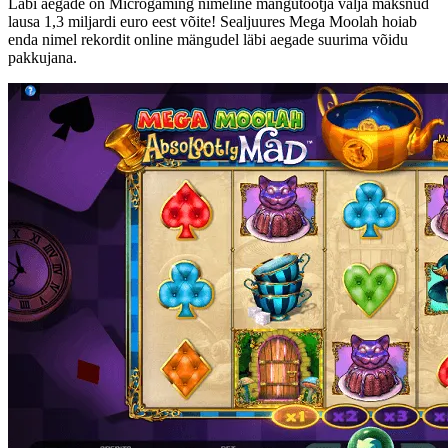
Läbi aegade on Microgaming nimeline mängutootja välja maksnud
lausa 1,3 miljardi euro eest võite! Sealjuures Mega Moolah hoiab
enda nimel rekordit online mängudel läbi aegade suurima võidu
pakkujana.