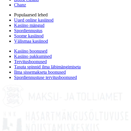
Chanz
Populaarsed lehed
Uued online kasiinod
Kasiino mängud
Spordiennustus
Soome kasiinod
Välismaa kasiinod
Kasiino boonused
Kasiino pakkumised
Tervitusboonused
Tasuta spinnid ilma läbimängimiseta
Ilma sissemakseta boonused
Spordiennustuse tervitusboonused