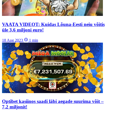
VAATA VIDEOT: Kuidas Lõuna-Eesti neiu võitis
üle 3,6 miljoni euro!
18 Aug 2023
1
min
Optibet kasiinos saadi läbi aegade suurima võit –
7,2 miljonit!