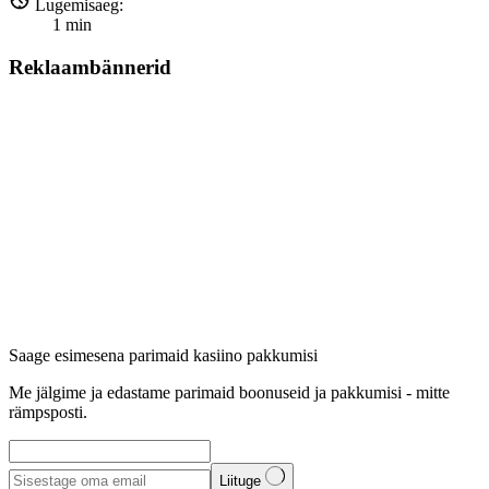
Lugemisaeg:
1
min
Reklaambännerid
Saage esimesena parimaid kasiino pakkumisi
Me jälgime ja edastame parimaid boonuseid ja pakkumisi - mitte
rämpsposti.
Liituge