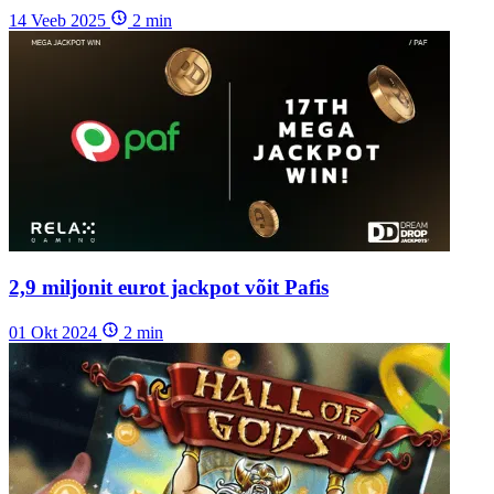
14 Veeb 2025
2
min
2,9 miljonit eurot jackpot võit Pafis
01 Okt 2024
2
min