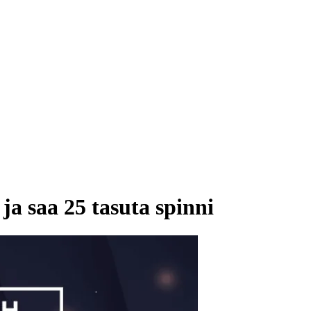
ja saa 25 tasuta spinni