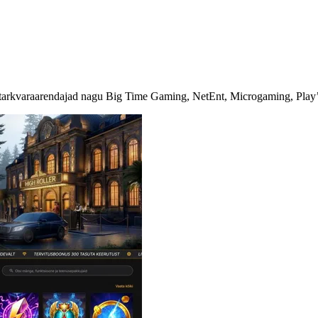
d tarkvaraarendajad nagu Big Time Gaming, NetEnt, Microgaming, Play