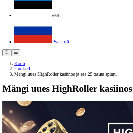
eesti
Русский
Kodu
Uudised
Mängi uues HighRoller kasiinos ja saa 25 tasuta spinni
Mängi uues HighRoller kasiinos 