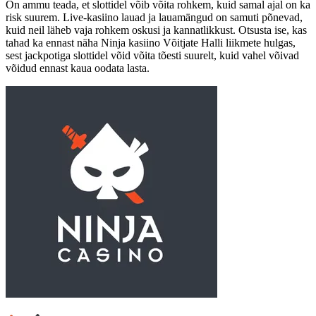
On ammu teada, et slottidel võib võita rohkem, kuid samal ajal on ka
risk suurem. Live-kasiino lauad ja lauamängud on samuti põnevad,
kuid neil läheb vaja rohkem oskusi ja kannatlikkust. Otsusta ise, kas
tahad ka ennast näha Ninja kasiino Võitjate Halli liikmete hulgas,
sest jackpotiga slottidel võid võita tõesti suurelt, kuid vahel võivad
võidud ennast kaua oodata lasta.