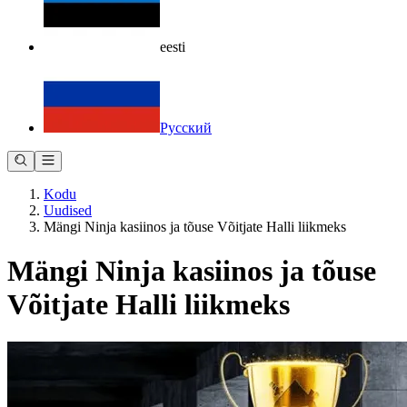
eesti
Русский
Kodu
Uudised
Mängi Ninja kasiinos ja tõuse Võitjate Halli liikmeks
Mängi Ninja kasiinos ja tõuse
Võitjate Halli liikmeks