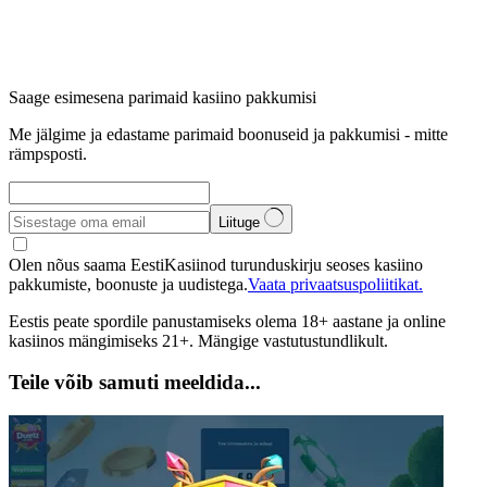
Saage esimesena parimaid kasiino pakkumisi
Me jälgime ja edastame parimaid boonuseid ja pakkumisi - mitte
rämpsposti.
Liituge
Olen nõus saama EestiKasiinod turunduskirju seoses kasiino
pakkumiste, boonuste ja uudistega.
Vaata privaatsuspoliitikat.
Eestis peate spordile panustamiseks olema 18+ aastane ja online
kasiinos mängimiseks 21+. Mängige vastutustundlikult.
Teile võib samuti meeldida...