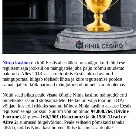
Ninja kasiino
on küll Eestis alles täiesti uus nägu, kuid lühikese
tegutsemisaja jooksul on mängijatele juba palju rõõmu suudetud
pakkuda. Alles 2018. aasta oktoobris Eestis uksed avanud
mänguportaal hiilgab tõeliselt lihtsa ja kiire tegutsemise poolest
samal ajal kui kõik parimad mängutootjad on neil samuti olemas.
Nüüd saad pilgu peale visata kõigile Ninja kasiino mängudel eriti
õnnelikuks saanud slotisõpradele. Hetkel on välja toodud TOP3
võitjad, kes eriti rikkaks saanud kõigest Ninja kasiino aastase Eestis
tegutsemise aja jooksul. Suurim võit on olnud
94,008.76€
(
Divine
Fortune
), järgnevad
60,290€
(
Reactoonz
) ja
36,158€
(
Dead or
Alive 2
) suurused hiigelvõidud. Peale selliseid põmakaid tahaks
küsida, kuidas Ninja kasiino veel üldse kasumis saab olla?