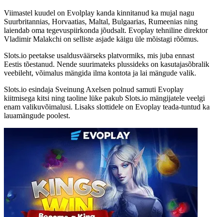
Viimastel kuudel on Evolplay kanda kinnitanud ka mujal nagu
Suurbritannias, Horvaatias, Maltal, Bulgaarias, Rumeenias ning
laiendab oma tegevuspiirkonda jõudsalt. Evoplay tehniline direktor
Vladimir Malakchi on selliste asjade käigu üle mõistagi rõõmus.
Slots.io peetakse usaldusväärseks platvormiks, mis juba ennast
Eestis tõestanud. Nende suurimateks plussideks on kasutajasõbralik
veebileht, võimalus mängida ilma kontota ja lai mängude valik.
Slots.io esindaja Sveinung Axelsen polnud samuti Evoplay
kiitmisega kitsi ning taoline lüke pakub Slots.io mängijatele veelgi
enam valikuvõimalusi. Lisaks slottidele on Evoplay teada-tuntud ka
lauamängude poolest.