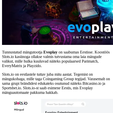
Tunnustatud mängutootja
Evoplay
on saabumas Eestisse. Koostöös
Slots.io kasiinoga ollakse valmis tutvustama oma laia mängude
valikut, mille hulka kuuluvad näiteks populaarsed Parimatch,
EveryMatrix ja Playzido.
Slots.io on eestlastele tuttav juba mitu aastat. Tegemist on
mängukohaga, mille taga Coingaming Group tegijad. Varasemalt on
sama grupi brändidest edukateks osutunud näiteks Bitcasino.io ja
Sportsbet.io. Slots.io-st saab esimene Eestis, mis Evoplay
mänguautomaate pakkuma hakkab.