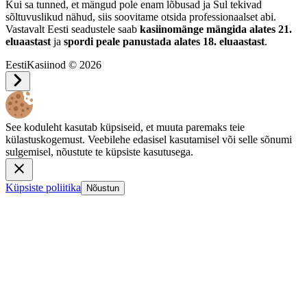
Kui sa tunned, et mängud pole enam lõbusad ja Sul tekivad
sõltuvuslikud nähud, siis soovitame otsida professionaalset abi.
Vastavalt Eesti seadustele saab
kasiinomänge mängida alates 21.
eluaastast
ja
spordi peale panustada alates 18. eluaastast
.
EestiKasiinod © 2026
See koduleht kasutab küpsiseid, et muuta paremaks teie
külastuskogemust. Veebilehe edasisel kasutamisel või selle sõnumi
sulgemisel, nõustute te küpsiste kasutusega.
Küpsiste poliitika
Nõustun