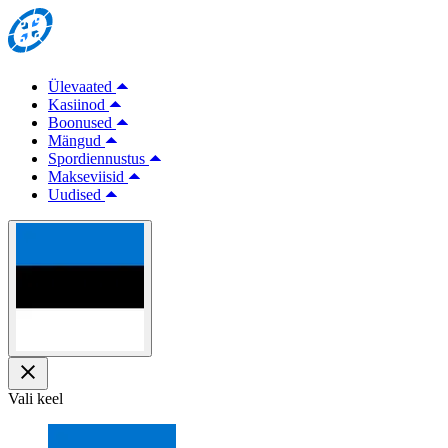
Ülevaated
Kasiinod
Boonused
Mängud
Spordiennustus
Makseviisid
Uudised
Vali keel