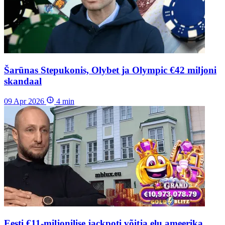
Šarūnas Stepukonis, Olybet ja Olympic €42 miljoni
skandaal
09 Apr 2026
4
min
Eesti €11-miljonilise jackpoti võitja elu ameerika