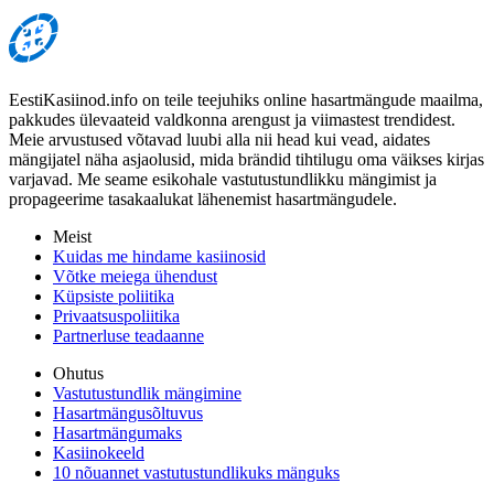
EestiKasiinod.info on teile teejuhiks online hasartmängude maailma,
pakkudes ülevaateid valdkonna arengust ja viimastest trendidest.
Meie arvustused võtavad luubi alla nii head kui vead, aidates
mängijatel näha asjaolusid, mida brändid tihtilugu oma väikses kirjas
varjavad. Me seame esikohale vastutustundlikku mängimist ja
propageerime tasakaalukat lähenemist hasartmängudele.
Meist
Kuidas me hindame kasiinosid
Võtke meiega ühendust
Küpsiste poliitika
Privaatsuspoliitika
Partnerluse teadaanne
Ohutus
Vastutustundlik mängimine
Hasartmängusõltuvus
Hasartmängumaks
Kasiinokeeld
10 nõuannet vastutustundlikuks mänguks