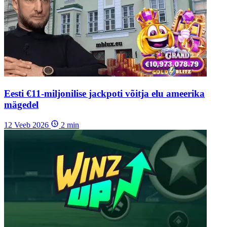
Eesti €11-miljonilise jackpoti võitja elu ameerika
mägedel
12 Veeb 2026
2
min