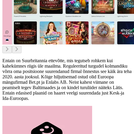
Entain on Suurbritannia ettevõtte, mis tegutseb rohkem kui
kahekümnes riigis üle maailma. Reguleeritud turgudel kolmandiku
võrra oma positsioone suurendanud firmal õnnestus see käik ära teha
2020. aasta jooksul. Kõige hiljutisemad ostud olid Euroopa
mängufirmad Bet.pt ja Enlabs AB. Neist kahest viimane on
peamiselt tegev Baltimaades ja on kindel turuliider näiteks Lätis.
Entain edasised plaanid on haaret veelgi suurendada just Kesk-ja
Ida-Euroopas.