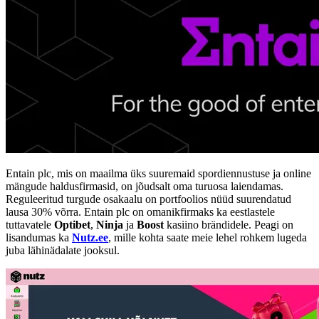
Entain plc, mis on maailma üks suuremaid spordiennustuse ja online
mängude haldusfirmasid, on jõudsalt oma turuosa laiendamas.
Reguleeritud turgude osakaalu on portfoolios nüüd suurendatud
lausa 30% võrra. Entain plc on omanikfirmaks ka eestlastele
tuttavatele
Optibet
,
Ninja
ja
Boost
kasiino brändidele. Peagi on
lisandumas ka
Nutz.ee
, mille kohta saate meie lehel rohkem lugeda
juba lähinädalate jooksul.