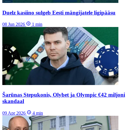
Duelz kasiino sulgeb Eesti mängijatele ligipääsu
08 Jun 2026
1
min
Šarūnas Stepukonis, Olybet ja Olympic €42 miljoni
skandaal
09 Apr 2026
4
min