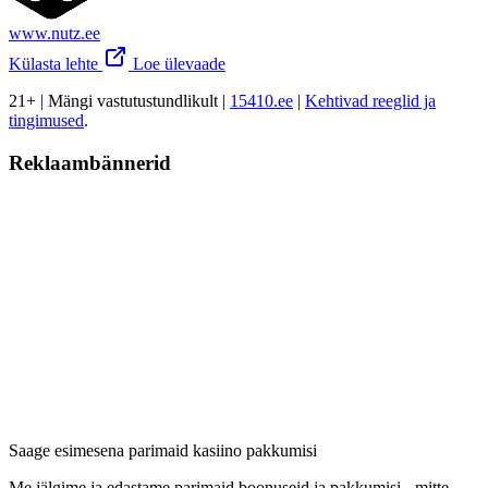
www.nutz.ee
Külasta lehte
Loe ülevaade
21+ | Mängi vastutustundlikult |
15410.ee
|
Kehtivad reeglid ja
tingimused
.
Reklaambännerid
Saage esimesena parimaid kasiino pakkumisi
Me jälgime ja edastame parimaid boonuseid ja pakkumisi - mitte