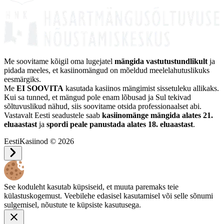
Me soovitame kõigil oma lugejatel
mängida vastutustundlikult
ja
pidada meeles, et kasiinomängud on mõeldud meelelahutuslikuks
eesmärgiks.
Me
EI SOOVITA
kasutada kasiinos mängimist sissetuleku allikaks.
Kui sa tunned, et mängud pole enam lõbusad ja Sul tekivad
sõltuvuslikud nähud, siis soovitame otsida professionaalset abi.
Vastavalt Eesti seadustele saab
kasiinomänge mängida alates 21.
eluaastast
ja
spordi peale panustada alates 18. eluaastast
.
EestiKasiinod © 2026
See koduleht kasutab küpsiseid, et muuta paremaks teie
külastuskogemust. Veebilehe edasisel kasutamisel või selle sõnumi
sulgemisel, nõustute te küpsiste kasutusega.