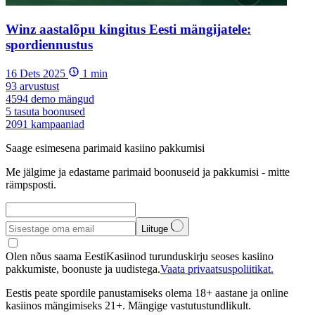
Winz aastalõpu kingitus Eesti mängijatele:
spordiennustus
16 Dets 2025
1
min
93
arvustust
4594
demo mängud
5
tasuta boonused
2091
kampaaniad
Saage esimesena parimaid kasiino pakkumisi
Me jälgime ja edastame parimaid boonuseid ja pakkumisi - mitte
rämpsposti.
Liituge
Olen nõus saama EestiKasiinod turunduskirju seoses kasiino
pakkumiste, boonuste ja uudistega.
Vaata privaatsuspoliitikat.
Eestis peate spordile panustamiseks olema 18+ aastane ja online
kasiinos mängimiseks 21+. Mängige vastutustundlikult.