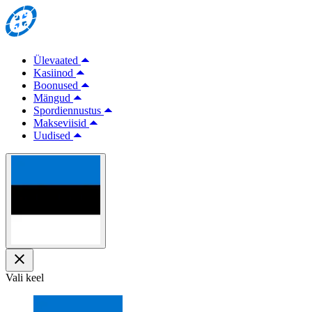
Ülevaated
Kasiinod
Boonused
Mängud
Spordiennustus
Makseviisid
Uudised
Vali keel