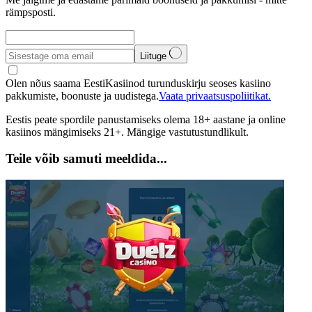
rämpsposti.
Liituge
Olen nõus saama EestiKasiinod turunduskirju seoses kasiino
pakkumiste, boonuste ja uudistega.
Vaata privaatsuspoliitikat.
Eestis peate spordile panustamiseks olema 18+ aastane ja online
kasiinos mängimiseks 21+. Mängige vastutustundlikult.
Teile võib samuti meeldida...