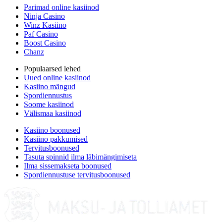
Parimad online kasiinod
Ninja Casino
Winz Kasiino
Paf Casino
Boost Casino
Chanz
Populaarsed lehed
Uued online kasiinod
Kasiino mängud
Spordiennustus
Soome kasiinod
Välismaa kasiinod
Kasiino boonused
Kasiino pakkumised
Tervitusboonused
Tasuta spinnid ilma läbimängimiseta
Ilma sissemakseta boonused
Spordiennustuse tervitusboonused