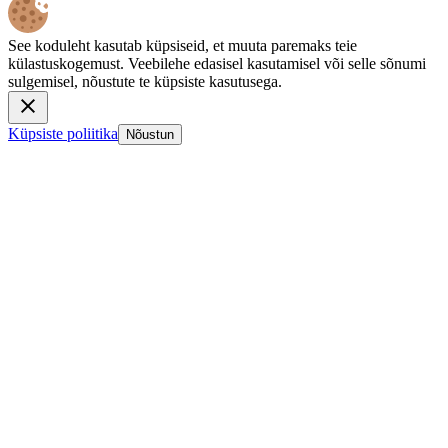
See koduleht kasutab küpsiseid, et muuta paremaks teie
külastuskogemust. Veebilehe edasisel kasutamisel või selle sõnumi
sulgemisel, nõustute te küpsiste kasutusega.
Küpsiste poliitika
Nõustun