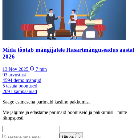
Mida tõotab mängijatele Hasartmänguseadus aastal
2026
13 Nov 2025
7
min
93
arvustust
4594
demo mängud
5
tasuta boonused
2091
kampaaniad
Saage esimesena parimaid kasiino pakkumisi
Me jälgime ja edastame parimaid boonuseid ja pakkumisi - mitte
rämpsposti.
Liituge