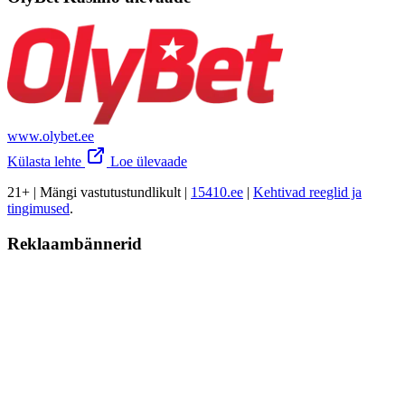
www.olybet.ee
Külasta lehte
Loe ülevaade
21+ | Mängi vastutustundlikult |
15410.ee
|
Kehtivad reeglid ja
tingimused
.
Reklaambännerid