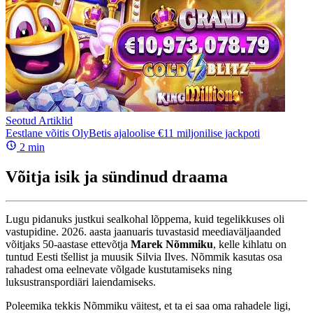
Seotud Artiklid
Eestlane võitis OlyBetis ajaloolise €11 miljonilise jackpoti
2
min
Võitja isik ja sündinud draama
Lugu pidanuks justkui sealkohal lõppema, kuid tegelikkuses oli
vastupidine. 2026. aasta jaanuaris tuvastasid meediaväljaanded
võitjaks 50-aastase ettevõtja
Marek Nõmmiku
, kelle kihlatu on
tuntud Eesti tšellist ja muusik Silvia Ilves. Nõmmik kasutas osa
rahadest oma eelnevate võlgade kustutamiseks ning
luksustranspordiäri laiendamiseks.
Poleemika tekkis Nõmmiku väitest, et ta ei saa oma rahadele ligi,