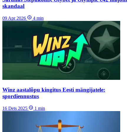
skandaal
09 Apr 2026
4
min
Winz aastalõpu kingitus Eesti mängijatele:
spordiennustus
16 Dets 2025
1
min