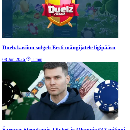
Duelz kasiino sulgeb Eesti mängijatele ligipääsu
08 Jun 2026
1
min
Šarūnas Stepukonis, Olybet ja Olympic €42 miljoni