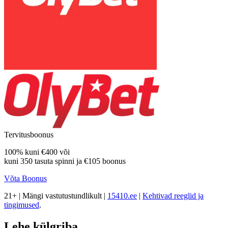
Tervitusboonus
100% kuni
€400
või
kuni
350 tasuta spinni
ja
€105
boonus
Võta Boonus
21+ | Mängi vastutustundlikult |
15410.ee
|
Kehtivad reeglid ja
tingimused
.
Lehe külgriba