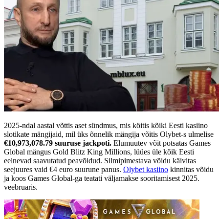
2025-ndal aastal võttis aset sündmus, mis köitis kõiki Eesti kasiino
slotikate mängijaid, mil üks õnnelik mängija võitis Olybet-s ulmelise
€10,973,078.79 suuruse jackpoti.
Elumuutev võit potsatas Games
Global mängus Gold Blitz King Millions, lüües üle kõik Eesti
eelnevad saavutatud peavõidud. Silmipimestava võidu käivitas
seejuures vaid €4 euro suurune panus.
Olybet kasiino
kinnitas võidu
ja koos Games Global-ga teatati väljamakse sooritamisest 2025.
veebruaris.