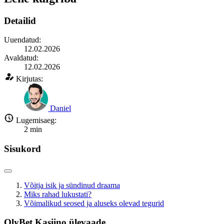
Detailid
Uuendatud:
12.02.2026
Avaldatud:
12.02.2026
Kirjutas:
Daniel
Lugemisaeg:
2
min
Sisukord
Võitja isik ja sündinud draama
Miks rahad lukustati?
Võimalikud seosed ja aluseks olevad tegurid
OlyBet Kasiino ülevaade