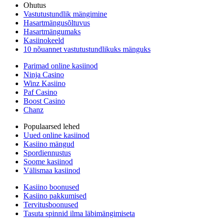
Ohutus
Vastutustundlik mängimine
Hasartmängusõltuvus
Hasartmängumaks
Kasiinokeeld
10 nõuannet vastutustundlikuks mänguks
Parimad online kasiinod
Ninja Casino
Winz Kasiino
Paf Casino
Boost Casino
Chanz
Populaarsed lehed
Uued online kasiinod
Kasiino mängud
Spordiennustus
Soome kasiinod
Välismaa kasiinod
Kasiino boonused
Kasiino pakkumised
Tervitusboonused
Tasuta spinnid ilma läbimängimiseta