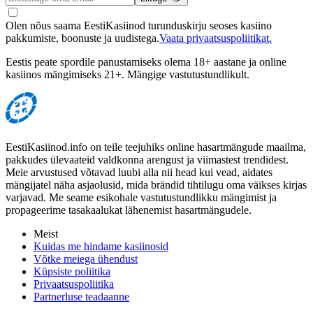
Olen nõus saama EestiKasiinod turunduskirju seoses kasiino
pakkumiste, boonuste ja uudistega.
Vaata privaatsuspoliitikat.
Eestis peate spordile panustamiseks olema 18+ aastane ja online
kasiinos mängimiseks 21+. Mängige vastutustundlikult.
EestiKasiinod.info on teile teejuhiks online hasartmängude maailma,
pakkudes ülevaateid valdkonna arengust ja viimastest trendidest.
Meie arvustused võtavad luubi alla nii head kui vead, aidates
mängijatel näha asjaolusid, mida brändid tihtilugu oma väikses kirjas
varjavad. Me seame esikohale vastutustundlikku mängimist ja
propageerime tasakaalukat lähenemist hasartmängudele.
Meist
Kuidas me hindame kasiinosid
Võtke meiega ühendust
Küpsiste poliitika
Privaatsuspoliitika
Partnerluse teadaanne