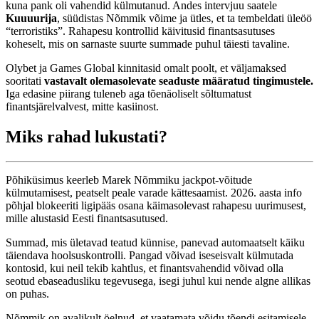
kuna pank oli vahendid külmutanud. Andes intervjuu saatele
Kuuuurija
, süüdistas Nõmmik võime ja ütles, et ta tembeldati üleöö
“terroristiks”. Rahapesu kontrollid käivitusid finantsasutuses
koheselt, mis on sarnaste suurte summade puhul täiesti tavaline.
Olybet ja Games Global kinnitasid omalt poolt, et väljamaksed
sooritati
vastavalt olemasolevate seaduste määratud tingimustele.
Iga edasine piirang tuleneb aga tõenäoliselt sõltumatust
finantsjärelvalvest, mitte kasiinost.
Miks rahad lukustati?
Põhiküsimus keerleb Marek Nõmmiku jackpot-võitude
külmutamisest, peatselt peale varade kättesaamist. 2026. aasta info
põhjal blokeeriti ligipääs osana käimasolevast rahapesu uurimusest,
mille alustasid Eesti finantsasutused.
Summad, mis ületavad teatud künnise, panevad automaatselt käiku
täiendava hoolsuskontrolli. Pangad võivad iseseisvalt külmutada
kontosid, kui neil tekib kahtlus, et finantsvahendid võivad olla
seotud ebaseadusliku tegevusega, isegi juhul kui nende algne allikas
on puhas.
Nõmmik on avalikult öelnud, et vaatamata võidu tõendi esitamisele