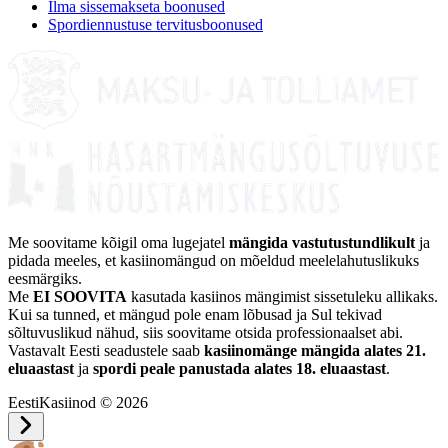
Ilma sissemakseta boonused
Spordiennustuse tervitusboonused
Me soovitame kõigil oma lugejatel
mängida vastutustundlikult
ja
pidada meeles, et kasiinomängud on mõeldud meelelahutuslikuks
eesmärgiks.
Me
EI SOOVITA
kasutada kasiinos mängimist sissetuleku allikaks.
Kui sa tunned, et mängud pole enam lõbusad ja Sul tekivad
sõltuvuslikud nähud, siis soovitame otsida professionaalset abi.
Vastavalt Eesti seadustele saab
kasiinomänge mängida alates 21.
eluaastast
ja
spordi peale panustada alates 18. eluaastast
.
EestiKasiinod © 2026