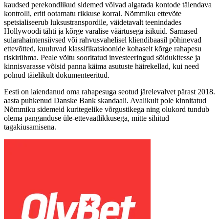
kaudsed perekondlikud sidemed võivad algatada kontode täiendava
kontrolli, eriti ootamatu rikkuse korral. Nõmmiku ettevõte
spetsialiseerub luksustranspordile, väidetavalt teenindades
Hollywoodi tähti ja kõrge varalise väärtusega isikuid. Sarnased
sularahaintensiivsed või rahvusvahelisel kliendibaasil põhinevad
ettevõtted, kuuluvad klassifikatsioonide kohaselt kõrge rahapesu
riskirühma. Peale võitu sooritatud investeeringud sõidukitesse ja
kinnisvarasse võisid panna käima asutuste häirekellad, kui need
polnud täielikult dokumenteeritud.
Eesti on laiendanud oma rahapesuga seotud järelevalvet pärast 2018.
aasta puhkenud Danske Bank skandaali. Avalikult pole kinnitatud
Nõmmiku sidemeid kuritegelike võrgustikega ning olukord tundub
olema panganduse üle-ettevaatlikkusega, mitte sihitud
tagakiusamisena.