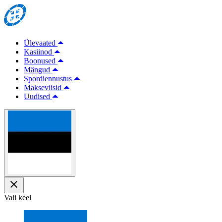
Ülevaated
Kasiinod
Boonused
Mängud
Spordiennustus
Makseviisid
Uudised
Vali keel