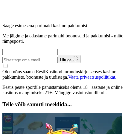
Saage esimesena parimaid kasiino pakkumisi
Me jälgime ja edastame parimaid boonuseid ja pakkumisi - mitte
rämpsposti.
Liituge
Olen nõus saama EestiKasiinod turunduskirju seoses kasiino
pakkumiste, boonuste ja uudistega.
Vaata privaatsuspoliitikat.
Eestis peate spordile panustamiseks olema 18+ aastane ja online
kasiinos mängimiseks 21+. Mängige vastutustundlikult.
Teile võib samuti meeldida...