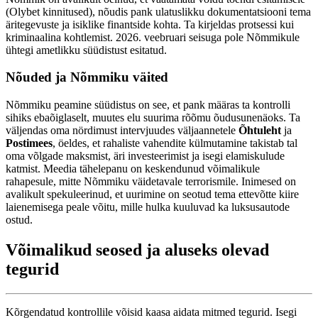
(Olybet kinnitused), nõudis pank ulatuslikku dokumentatsiooni tema
äritegevuste ja isiklike finantside kohta. Ta kirjeldas protsessi kui
kriminaalina kohtlemist. 2026. veebruari seisuga pole Nõmmikule
ühtegi ametlikku süüdistust esitatud.
Nõuded ja Nõmmiku väited
Nõmmiku peamine süüdistus on see, et pank määras ta kontrolli
sihiks ebaõiglaselt, muutes elu suurima rõõmu õudusunenäoks. Ta
väljendas oma nördimust intervjuudes väljaannetele
Õhtuleht
ja
Postimees
, öeldes, et rahaliste vahendite külmutamine takistab tal
oma võlgade maksmist, äri investeerimist ja isegi elamiskulude
katmist. Meedia tähelepanu on keskendunud võimalikule
rahapesule, mitte Nõmmiku väidetavale terrorismile. Inimesed on
avalikult spekuleerinud, et uurimine on seotud tema ettevõtte kiire
laienemisega peale võitu, mille hulka kuuluvad ka luksusautode
ostud.
Võimalikud seosed ja aluseks olevad
tegurid
Kõrgendatud kontrollile võisid kaasa aidata mitmed tegurid. Isegi