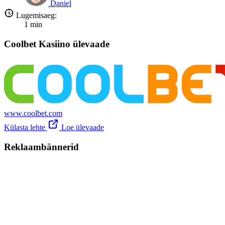
Daniel
Lugemisaeg:
1
min
Coolbet Kasiino ülevaade
www.coolbet.com
Külasta lehte
Loe ülevaade
Reklaambännerid