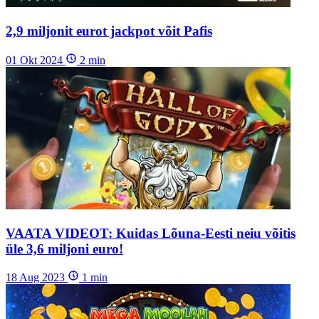
2,9 miljonit eurot jackpot võit Pafis
01 Okt 2024
2
min
VAATA VIDEOT: Kuidas Lõuna-Eesti neiu võitis
üle 3,6 miljoni euro!
18 Aug 2023
1
min