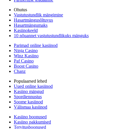
Ohutus
Vastutustundlik mängimine
Hasartmängusõltuvus
Hasartmängumaks
Kasiinokeeld
10 nõuannet vastutustundlikuks mänguks
Parimad online kasiinod
Ninja Casino
Winz Kasiino
Paf Casino
Boost Casino
Chanz
Populaarsed lehed
Uued online kasiinod
Kasiino mängud
Spordiennustus
Soome kasiinod
Välismaa kasiinod
Kasiino boonused
Kasiino pakkumised
Tervitusboonused