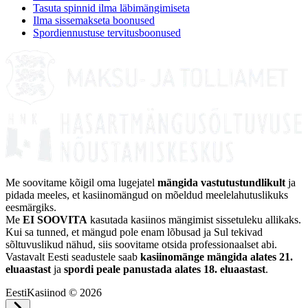
Tasuta spinnid ilma läbimängimiseta
Ilma sissemakseta boonused
Spordiennustuse tervitusboonused
Me soovitame kõigil oma lugejatel
mängida vastutustundlikult
ja
pidada meeles, et kasiinomängud on mõeldud meelelahutuslikuks
eesmärgiks.
Me
EI SOOVITA
kasutada kasiinos mängimist sissetuleku allikaks.
Kui sa tunned, et mängud pole enam lõbusad ja Sul tekivad
sõltuvuslikud nähud, siis soovitame otsida professionaalset abi.
Vastavalt Eesti seadustele saab
kasiinomänge mängida alates 21.
eluaastast
ja
spordi peale panustada alates 18. eluaastast
.
EestiKasiinod © 2026