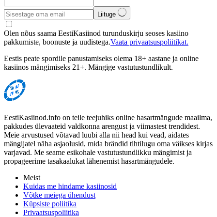
Liituge
Olen nõus saama EestiKasiinod turunduskirju seoses kasiino
pakkumiste, boonuste ja uudistega.
Vaata privaatsuspoliitikat.
Eestis peate spordile panustamiseks olema 18+ aastane ja online
kasiinos mängimiseks 21+. Mängige vastutustundlikult.
EestiKasiinod.info on teile teejuhiks online hasartmängude maailma,
pakkudes ülevaateid valdkonna arengust ja viimastest trendidest.
Meie arvustused võtavad luubi alla nii head kui vead, aidates
mängijatel näha asjaolusid, mida brändid tihtilugu oma väikses kirjas
varjavad. Me seame esikohale vastutustundlikku mängimist ja
propageerime tasakaalukat lähenemist hasartmängudele.
Meist
Kuidas me hindame kasiinosid
Võtke meiega ühendust
Küpsiste poliitika
Privaatsuspoliitika