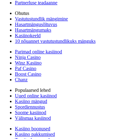
Partnerluse teadaanne
Ohutus
Vastutustundlik mängimine
Hasartmängusõltuvus
Hasartmängumaks
Kasiinokeeld
10 nõuannet vastutustundlikuks mänguks
Parimad online kasiinod
Ninja Casino
Winz Kasiino
Paf Casino
Boost Casino
Chanz
Populaarsed lehed
Uued online kasiinod
Kasiino mängud
Spordiennustus
Soome kasiinod
Välismaa kasiinod
Kasiino boonused
Kasiino pakkumised