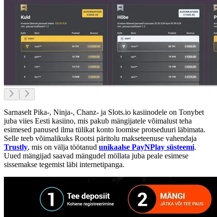
Sarnaselt Pika-, Ninja-, Chanz- ja Slots.io kasiinodele on Tonybet
juba viies Eesti kasiino, mis pakub mängijatele võimalust teha
esimesed panused ilma tülikat konto loomise protseduuri läbimata.
Selle teeb võimalikuks Rootsi päritolu makseteenuse vahendaja
Trustly
, mis on välja töötanud
unikaalse PayNPlay süsteemi
.
Uued mängijad saavad mängudel möllata juba peale esimese
sissemakse tegemist läbi internetipanga.