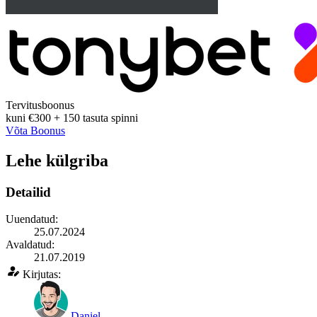
Tervitusboonus
kuni
€300
+
150
tasuta spinni
Võta Boonus
Lehe külgriba
Detailid
Uuendatud:
25.07.2024
Avaldatud:
21.07.2019
Kirjutas:
Daniel