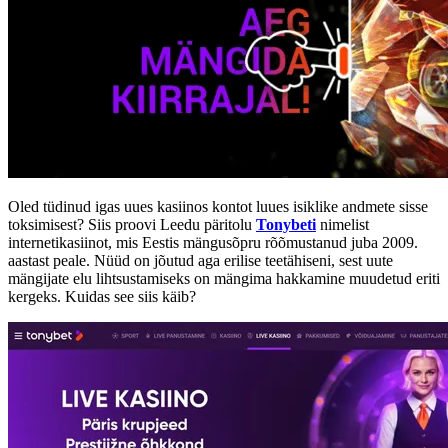
Oled tüdinud igas uues kasiinos kontot luues isiklike andmete sisse
toksimisest? Siis proovi Leedu päritolu
Tonybeti
nimelist
internetikasiinot, mis Eestis mängusõpru rõõmustanud juba 2009.
aastast peale. Nüüd on jõutud aga erilise teetähiseni, sest uute
mängijate elu lihtsustamiseks on mängima hakkamine muudetud eriti
kergeks. Kuidas see siis käib?