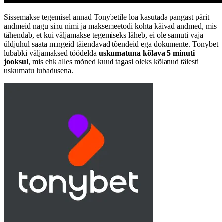
Sissemakse tegemisel annad Tonybetile loa kasutada pangast pärit
andmeid nagu sinu nimi ja maksemeetodi kohta käivad andmed, mis
tähendab, et kui väljamakse tegemiseks läheb, ei ole samuti vaja
üldjuhul saata mingeid täiendavad tõendeid ega dokumente. Tonybet
lubabki väljamaksed töödelda
uskumatuna kõlava 5 minuti
jooksul
, mis ehk alles mõned kuud tagasi oleks kõlanud täiesti
uskumatu lubadusena.