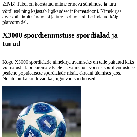
⚠️
NB!
Tabel on koostatud mitme erineva sündmuse ja turu
võrdlusel ning kajastab ligikaudset informatsiooni. Nimekirjas
arvestati ainult sündmusi ja turgusid, mis olid esindatud kõigil
platvormidel.
X3000 spordiennustuse spordialad ja
turud
Kogu X3000 spordialade nimekirja avamiseks on teile pakutud kaks
võimalust - läbi paremale käele jääva menüü või siis spordiennustuse
pealehe populaarsete spordialade ribalt, ekraani ülemises jaos.
Nende hulka kuuluvad ka järgnevad sündmused: