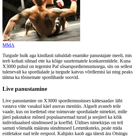
MMA
Turgude hulk aga kindlasti rahuldab enamike panustajate meeli, mis
teeb kohati silmad ette ka kõige suurtematele konkurentidele. Kuna
X3000 puhul on tegemist Paf sõsarspordiennustusega, siis on sellest
tulenevalt ka spordialade ja turgude katvus võrdlemisi lai ning peaks
täitma ka tõsisemate spordihaide soovid.
Live panustamine
Live panustamine on X3000 spordiennustuses kättesaadav läbi
vastava viite vasakul käel asuvas menüüs. Algselt avaneb teile
vaade, kus on loetletud otse toimuvate spordialade nimekiri, mille
järel pakutakse mõned populaarsemad turud ja seejärel ka kõik
individuaalsed sündmused ja koeffid. Üldises nimekirjas on teil
samuti võimalik määrata sündmused Lemmikuteks, peale mida
esitletakse nad teile eespool. Kahjuks kaob aga täiesti ära Otsingu