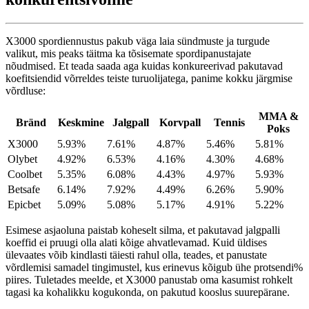
X3000 spordiennustus pakub väga laia sündmuste ja turgude
valikut, mis peaks täitma ka tõsisemate spordipanustajate
nõudmised. Et teada saada aga kuidas konkureerivad pakutavad
koefitsiendid võrreldes teiste turuolijatega, panime kokku järgmise
võrdluse:
MMA &
Bränd
Keskmine
Jalgpall
Korvpall
Tennis
Poks
X3000
5.93%
7.61%
4.87%
5.46%
5.81%
Olybet
4.92%
6.53%
4.16%
4.30%
4.68%
Coolbet
5.35%
6.08%
4.43%
4.97%
5.93%
Betsafe
6.14%
7.92%
4.49%
6.26%
5.90%
Epicbet
5.09%
5.08%
5.17%
4.91%
5.22%
Esimese asjaoluna paistab koheselt silma, et pakutavad jalgpalli
koeffid ei pruugi olla alati kõige ahvatlevamad. Kuid üldises
ülevaates võib kindlasti täiesti rahul olla, teades, et panustate
võrdlemisi samadel tingimustel, kus erinevus kõigub ühe protsendi%
piires. Tuletades meelde, et X3000 panustab oma kasumist rohkelt
tagasi ka kohalikku kogukonda, on pakutud kooslus suurepärane.