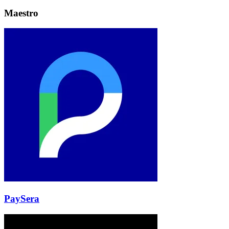
Maestro
PaySera