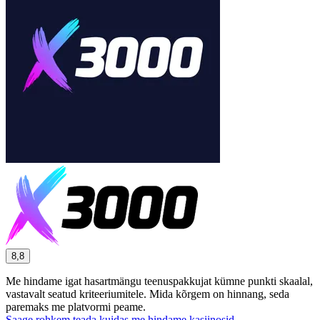
8,8
Me hindame igat hasartmängu teenuspakkujat kümne punkti skaalal,
vastavalt seatud kriteeriumitele. Mida kõrgem on hinnang, seda
paremaks me platvormi peame.
Saage rohkem teada kuidas me hindame kasiinosid.