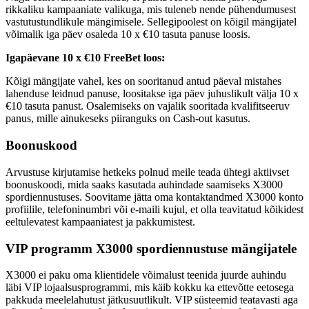
rikkaliku kampaaniate valikuga, mis tuleneb nende pühendumusest
vastutustundlikule mängimisele. Sellegipoolest on kõigil mängijatel
võimalik iga päev osaleda 10 x €10 tasuta panuse loosis.
Igapäevane 10 x €10 FreeBet loos:
Kõigi mängijate vahel, kes on sooritanud antud päeval mistahes
lahenduse leidnud panuse, loositakse iga päev juhuslikult välja 10 x
€10 tasuta panust. Osalemiseks on vajalik sooritada kvalifitseeruv
panus, mille ainukeseks piiranguks on Cash-out kasutus.
Boonuskood
Arvustuse kirjutamise hetkeks polnud meile teada ühtegi aktiivset
boonuskoodi, mida saaks kasutada auhindade saamiseks X3000
spordiennustuses. Soovitame jätta oma kontaktandmed X3000 konto
profiilile, telefoninumbri või e-maili kujul, et olla teavitatud kõikidest
eeltulevatest kampaaniatest ja pakkumistest.
VIP programm X3000 spordiennustuse mängijatele
X3000 ei paku oma klientidele võimalust teenida juurde auhindu
läbi VIP lojaalsusprogrammi, mis käib kokku ka ettevõtte eetosega
pakkuda meelelahutust jätkusuutlikult. VIP süsteemid teatavasti aga