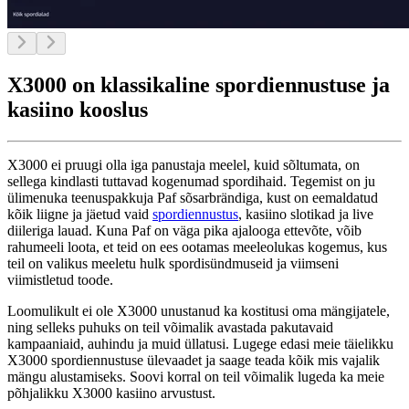
X3000 on klassikaline spordiennustuse ja
kasiino kooslus
X3000 ei pruugi olla iga panustaja meelel, kuid sõltumata, on
sellega kindlasti tuttavad kogenumad spordihaid. Tegemist on ju
ülimenuka teenuspakkuja Paf sõsarbrändiga, kust on eemaldatud
kõik liigne ja jäetud vaid
spordiennustus
, kasiino slotikad ja live
diileriga lauad. Kuna Paf on väga pika ajalooga ettevõte, võib
rahumeeli loota, et teid on ees ootamas meeleolukas kogemus, kus
teil on valikus meeletu hulk spordisündmuseid ja viimseni
viimistletud toode.
Loomulikult ei ole X3000 unustanud ka kostitusi oma mängijatele,
ning selleks puhuks on teil võimalik avastada pakutavaid
kampaaniaid, auhindu ja muid üllatusi. Lugege edasi meie täielikku
X3000 spordiennustuse ülevaadet ja saage teada kõik mis vajalik
mängu alustamiseks. Soovi korral on teil võimalik lugeda ka meie
põhjalikku X3000 kasiino arvustust.