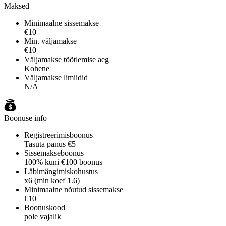
Maksed
Minimaalne sissemakse
€10
Min. väljamakse
€10
Väljamakse töötlemise aeg
Kohene
Väljamakse limiidid
N/A
Boonuse info
Registreerimisboonus
Tasuta panus €5
Sissemakseboonus
100% kuni €100 boonus
Läbimängimiskohustus
x6 (min koef 1.6)
Minimaalne nõutud sissemakse
€10
Boonuskood
pole vajalik