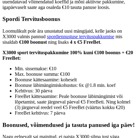
uuendatavad võimendatud koeffid ja mõni aktiivne pakkumine,
igapäevaselt saate aga osaleda €10 tasuta panuse loosis.
Spordi Tervitusboonus
Loomulikult pole ära unustatud uusi mängijaid, kelle jaoks on
X3000 valmis pannud
spordiennustuse tervituspakkumise
mis
sisaldab
€100 boonust
ning lisaks
4 x €5 FreeBet
.
X3000 sport tervituspakkumine 100% kuni €100 boonus + €20
FreeBet:
Min. sissemakse: €10
Max. boonuse summa: €100
Boonuse kättesaamine: koheselt
Boonuse läbimängimiskohustus: 6x @1.8 min. koef
Kehtivus: 30 päeva
FreeBet kättesaamine: Peale boonuse läbimängimist või
lõpetamist, saate järgneval päeval €5 FreeBeti. Ning kolmel
(3) järgneval reedel veel €5 FreeBet (väärtus kokku €20)
FreeBet kehtivus: 7 päeva
Boonused, võimendused ja tasuta panused iga päev!
Nagu eelnevalt sai mainitud, ei paista X3000 silma just väga