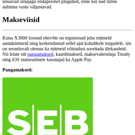
nõuavad omajagu endapoolset pingutust, enne kui nad mõne
auhinna vastu väljastavad.
Makseviisid
Kuna X3000 loonud ettevõte on tegutsenud juba mitmeid
aastakümneid ning keskendunud sellel ajal kohalikele turgudele, siis
on seonduvalt olemas ka mitmeid võimalusi sooritada ülekandeid.
Nii leiate siit
pangamaksed
, kaardimaksed, maksevahendaja Trustly
ning iOS nutiseadmete kasutajad ka Apple Pay.
Pangamaksed: