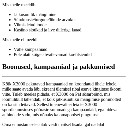
Mis meile meeldib
Jätkusuutlik mängimine
Sündmuste/turgude/liinide arvukus
Viimistletud toode
Kasiino slotikad ja live diileriga lauad
Mis meile ei meeldi
Vähe kampaaniaid
Pole alati kõige ahvatlevamad koefitsiendid
Boonused, kampaaniad ja pakkumised
Kõik X3000 pakutavad kampaaniad on koondatud ühele lehele,
mille saate avada läbi ekraani ülemisel ribal asuva kingituse ikooni
viite. Tuleb meeles pidada, et X3000 on Paf sõsarbränd, mis
loomulikult tähendab, et kõik jätkusuutliku mängimise põhimõtted
on ka siin leitavad. Sellest tulenevalt ei leia te X3000
spordiennustuses pööraste summadega kampaaniaid, ega pidevat
auhindade sadu, mis nõuaks ka omapoolset pingutust.
Oma ennustamisele aitab veidi maitset lisada igal nädalal