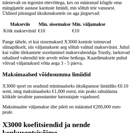
tulenevalt on tegemist ettevõttega, kes on määranud kõigile oma
mängijatele aastase kaotuste limiidi, mis sõltub teie vanusest.
Üldised piirangud üksikmaksetele on aga järgnevad:
Makseviis
Min. sissemakse
Min. väljamakse
Kõik makseviisid
€10
€10
Pange tähele, et kui sissemaksed X3000 kontole toimuvad
silmapilkselt, siis väljamaksete aeg sõltub valitud makseviisist. Juhul
kui valite ülekannete sooritamisel maksevahendaja Trustly, laekuvad
rahalised vahendid teie arvele mõne hetkega. Kaardimaksete puhul
võivad väljamaksed võtta aega 3 - 5 päeva.
Maksimaalsed võidusumma limiidid
X3000 sport on seadnud minimaalseks üksikpanuse limiidiks €0.10
senti, ning maksimaalseks €1,000 eurot, mis peaks rahuldama
kõikide tavaliste panustamise harrastajate vajadused.
Maksimaalne väljamakse ühe pileti on määratud €200,000 euro
peale.
X3000 koefitsiendid ja nende
konkurentsivõime