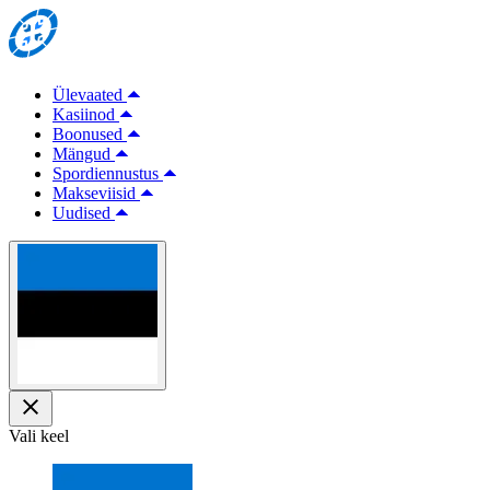
Ülevaated
Kasiinod
Boonused
Mängud
Spordiennustus
Makseviisid
Uudised
Vali keel