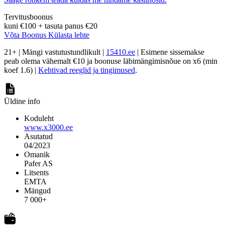
Tervitusboonus
kuni
€100
+
tasuta panus
€20
Võta Boonus
Külasta lehte
21+ | Mängi vastutustundlikult |
15410.ee
| Esimene sissemakse
peab olema vähemalt €10 ja boonuse läbimängimisnõue on x6 (min
koef 1.6) |
Kehtivad reeglid ja tingimused
.
Üldine info
Koduleht
www.x3000.ee
Asutatud
04/2023
Omanik
Pafer AS
Litsents
EMTA
Mängud
7 000+