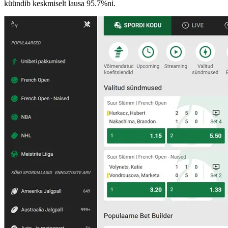
küündib keskmiselt lausa 95.7%ni.