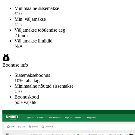
Minimaalne sissemakse
€10
Min. väljamakse
€15
Väljamakse töötlemise aeg
2 tundi
Väljamakse limiidid
N/A
Boonuse info
Sissemakseboonus
10% raha tagasi
Minimaalne nõutud sissemakse
€10
Boonuskood
pole vajalik