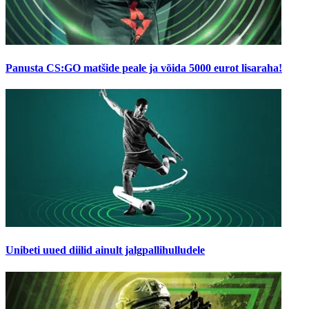
Panusta CS:GO matšide peale ja võida 5000 eurot lisaraha!
Unibeti uued diilid ainult jalgpallihulludele