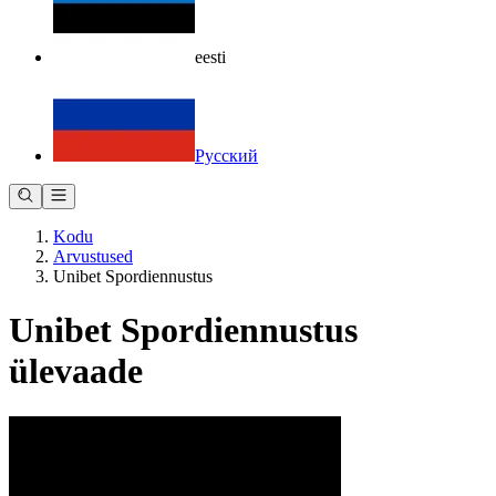
eesti
Русский
Kodu
Arvustused
Unibet Spordiennustus
Unibet Spordiennustus
ülevaade