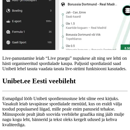
Live-panustamise leiab “Live praegu” nupukese alt ning see lehti on
hästi organiseeritud spordialade kaupa. Paljusid spordialasid saad
Unibeti lehel tasuta vaadata tasuta live-striimi funktsiooni kasutades.
Unibet.ee Eesti veebileht
Esmapilgul lööb Unibeti spordiennustuse leht silme eest kirjuks.
Vasakult leiab tavapärase spordialade menüüd, kus on eraldi välja
toodud populaarsed liigad, mille peale enim panuseid tehakse.
Miinuspoole pealt jätab soovida veebilehe graafika ning jääb mulje
nagu kogu leht, bännerid ja tekst oleks kergelt udused ja kehva
kvaliteediga.