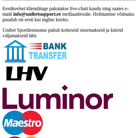
Eestikeelset kliendituge pakutakse live-chati kaudu ning saates e-
maili
info@unibetsupport.ee
meiliaadressile. Helistamise võimalus
puudub nii eesti kui inglise keeles.
Unibet Spordiennustus pakub koheseid sissemakseid ja kiireid
väljamakseid läbi: