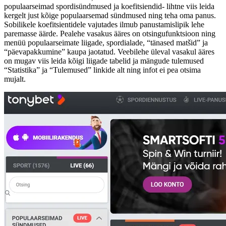
populaarseimad spordisündmused ja koefitsiendid- lihtne viis leida
kergelt just kõige populaarsemad sündmused ning teha oma panus.
Sobilikele koefitsientidele vajutades ilmub panustamislipik lehe
paremasse äärde. Pealehe vasakus ääres on otsingufunktsioon ning
menüü populaarseimate liigade, spordialade, “tänased matšid” ja
“päevapakkumine” kaupa jaotatud. Veebilehe üleval vasakul ääres
on mugav viis leida kõigi liigade tabelid ja mängude tulemused
“Statistika” ja “Tulemused” linkide alt ning infot ei pea otsima
mujalt.