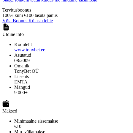
Tervitusboonus
100%
kuni
€100
tasuta panus
Võta Boonus
Külasta lehte
Üldine info
Koduleht
www.tonybet.ee
Asutatud
08/2009
Omanik
TonyBet OÜ
Litsents
EMTA
Mängud
9 000+
Maksed
Minimaalne sissemakse
€10
Min. väljamakse