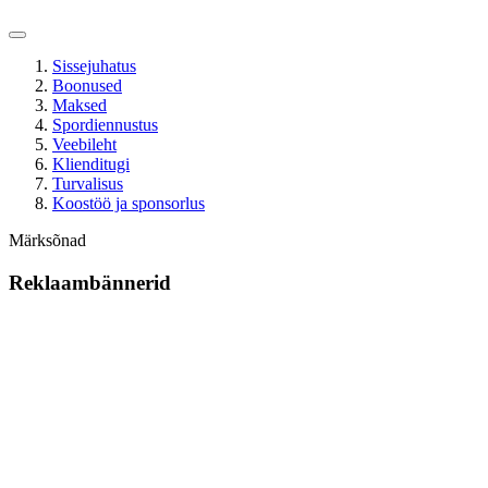
Sissejuhatus
Boonused
Maksed
Spordiennustus
Veebileht
Klienditugi
Turvalisus
Koostöö ja sponsorlus
Märksõnad
Reklaambännerid