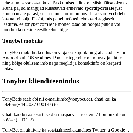
lehe alumisesse ossa, kus “Pakkumised” link on siiski täitsa olemas.
Kuna paljud mängijad külastavad erinevaid
spordiportaale
just
kampaaniate pärast, siis see on suurim miinus. Lisaks on veebilehel
kasutatud palju Flashi, mis paneb mõned lehe osad aeglaselt
laadima. ee.tonybet.com lehe mõned osad on hoopis puudu või
puudub korrektne eestikeelne tõlge.
Tonybet mobiilis
TonyBeti mobiilirakendus on väga eeskujulik ning allalaaditav nii
Android kui iOS seadmes. Panuste tegemine on mugav ja lihtne
ning kõige olulisem info nagu reeglid ja kontaktinfo on kergesti
leitav.
Tonybet klienditeenindus
TonyBetis saab abi nii e-maili(info@tonybet.ee), chati kui ka
telefoni(+44 2037 690147) teel.
Chati kaudu saab vastuseid esmaspäevast reedeni 7 hommikul kuni
3 öösel(UTC+2).
TonyBet on aktiivne ka sotsiaalmeediakanalites Twitter ja Google+,