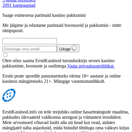
2091
kampaaniad
Saage esimesena parimaid kasiino pakkumisi
Me jälgime ja edastame parimaid boonuseid ja pakkumisi - mitte
rämpsposti.
Liituge
Olen nõus saama EestiKasiinod turunduskirju seoses kasiino
pakkumiste, boonuste ja uudistega.
Vaata privaatsuspoliitikat.
Eestis peate spordile panustamiseks olema 18+ aastane ja online
kasiinos mängimiseks 21+. Mängige vastutustundlikult.
EestiKasiinod.info on teile teejuhiks online hasartmängude maailma,
pakkudes ülevaateid valdkonna arengust ja viimastest trendidest.
Meie arvustused võtavad luubi alla nii head kui vead, aidates
mängijatel näha asjaolusid, mida brändid tihtilugu oma väikses kirjas