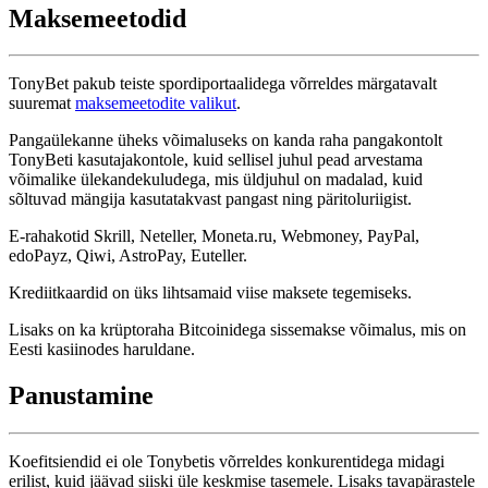
Maksemeetodid
TonyBet pakub teiste spordiportaalidega võrreldes märgatavalt
suuremat
maksemeetodite valikut
.
Pangaülekanne üheks võimaluseks on kanda raha pangakontolt
TonyBeti kasutajakontole, kuid sellisel juhul pead arvestama
võimalike ülekandekuludega, mis üldjuhul on madalad, kuid
sõltuvad mängija kasutatakvast pangast ning päritoluriigist.
E-rahakotid Skrill, Neteller, Moneta.ru, Webmoney, PayPal,
edoPayz, Qiwi, AstroPay, Euteller.
Krediitkaardid on üks lihtsamaid viise maksete tegemiseks.
Lisaks on ka krüptoraha Bitcoinidega sissemakse võimalus, mis on
Eesti kasiinodes haruldane.
Panustamine
Koefitsiendid ei ole Tonybetis võrreldes konkurentidega midagi
erilist, kuid jäävad siiski üle keskmise tasemele. Lisaks tavapärastele