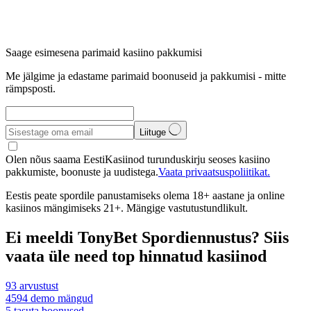
Saage esimesena parimaid kasiino pakkumisi
Me jälgime ja edastame parimaid boonuseid ja pakkumisi - mitte
rämpsposti.
Liituge
Olen nõus saama EestiKasiinod turunduskirju seoses kasiino
pakkumiste, boonuste ja uudistega.
Vaata privaatsuspoliitikat.
Eestis peate spordile panustamiseks olema 18+ aastane ja online
kasiinos mängimiseks 21+. Mängige vastutustundlikult.
Ei meeldi TonyBet Spordiennustus? Siis
vaata üle need top hinnatud kasiinod
93
arvustust
4594
demo mängud
5
tasuta boonused