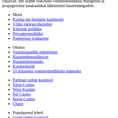
varjavad. Me seame esikohale vastutustundlikku mängimist ja
propageerime tasakaalukat lähenemist hasartmängudele.
Meist
Kuidas me hindame kasiinosid
Võtke meiega ühendust
Küpsiste poliitika
Privaatsuspoliitika
Partnerluse teadaanne
Ohutus
Vastutustundlik mängimine
Hasartmängusõltuvus
Hasartmängumaks
Kasiinokeeld
10 nõuannet vastutustundlikuks mänguks
Parimad online kasiinod
Ninja Casino
Winz Kasiino
Paf Casino
Boost Casino
Chanz
Populaarsed lehed
Uued online kasiinod