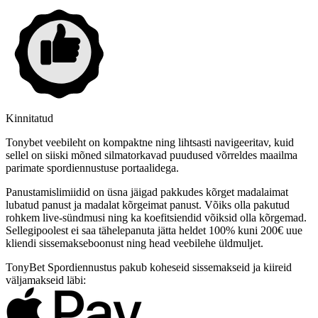
Kinnitatud
Tonybet veebileht on kompaktne ning lihtsasti navigeeritav, kuid
sellel on siiski mõned silmatorkavad puudused võrreldes maailma
parimate spordiennustuse portaalidega.
Panustamislimiidid on üsna jäigad pakkudes kõrget madalaimat
lubatud panust ja madalat kõrgeimat panust. Võiks olla pakutud
rohkem live-sündmusi ning ka koefitsiendid võiksid olla kõrgemad.
Sellegipoolest ei saa tähelepanuta jätta heldet 100% kuni 200€ uue
kliendi sissemakseboonust ning head veebilehe üldmuljet.
TonyBet Spordiennustus pakub koheseid sissemakseid ja kiireid
väljamakseid läbi: