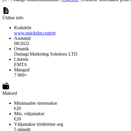
Üldine info
Koduleht
www.quickslot.com/et
Asutatud
08/2022
Omanik
Damagi Marketing Solutions LTD
Litsents
EMTA
Mängud
7 000+
Maksed
Minimaalne sissemakse
€20
Min. väljamakse
€20
Väljamakse töötlemise aeg
5 minutit