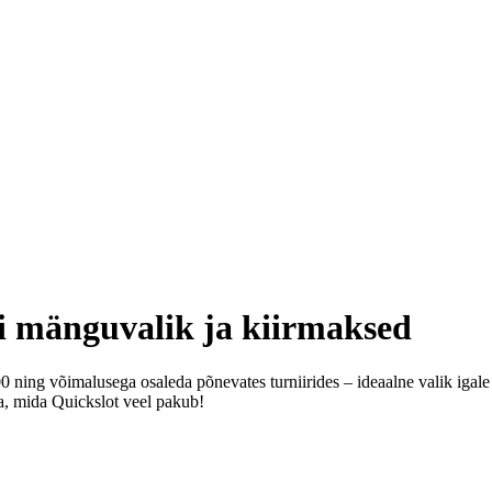
ai mänguvalik ja kiirmaksed
ing võimalusega osaleda põnevates turniirides – ideaalne valik igale m
da, mida Quickslot veel pakub!