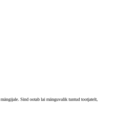
ängijale. Sind ootab lai mänguvalik tuntud tootjatelt,