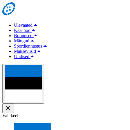
Ülevaated
Kasiinod
Boonused
Mängud
Spordiennustus
Makseviisid
Uudised
Vali keel