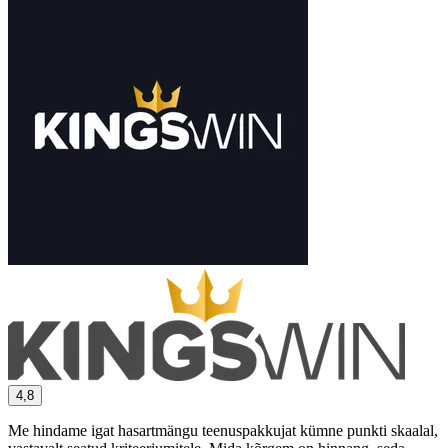
4,8
Me hindame igat hasartmängu teenuspakkujat kümne punkti skaalal,