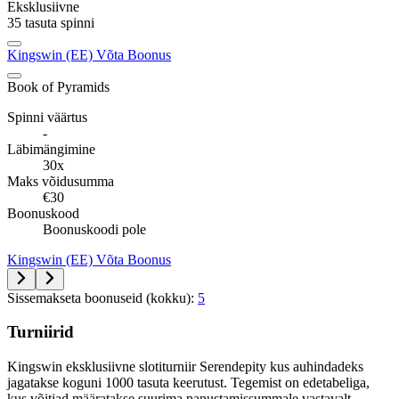
Eksklusiivne
35
tasuta spinni
Kingswin (EE)
Võta Boonus
Book of Pyramids
Spinni väärtus
-
Läbimängimine
30x
Maks võidusumma
€30
Boonuskood
Boonuskoodi pole
Kingswin (EE)
Võta Boonus
Sissemakseta boonuseid (kokku):
5
Turniirid
Kingswin eksklusiivne slotiturniir Serendepity kus auhindadeks
jagatakse koguni 1000 tasuta keerutust. Tegemist on edetabeliga,
kus võitjad määratakse suurima panustamissummale vastavalt –