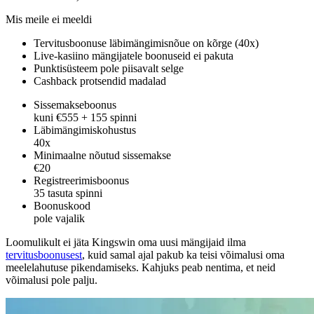
Mis meile ei meeldi
Tervitusboonuse läbimängimisnõue on kõrge (40x)
Live-kasiino mängijatele boonuseid ei pakuta
Punktisüsteem pole piisavalt selge
Cashback protsendid madalad
Sissemakseboonus
kuni €555 + 155 spinni
Läbimängimiskohustus
40x
Minimaalne nõutud sissemakse
€20
Registreerimisboonus
35
tasuta spinni
Boonuskood
pole vajalik
Loomulikult ei jäta Kingswin oma uusi mängijaid ilma
tervitusboonusest
, kuid samal ajal pakub ka teisi võimalusi oma
meelelahutuse pikendamiseks. Kahjuks peab nentima, et neid
võimalusi pole palju.