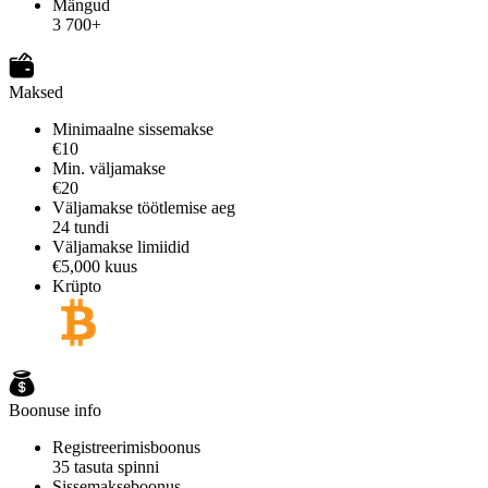
Mängud
3 700+
Maksed
Minimaalne sissemakse
€10
Min. väljamakse
€20
Väljamakse töötlemise aeg
24 tundi
Väljamakse limiidid
€5,000 kuus
Krüpto
Boonuse info
Registreerimisboonus
35
tasuta spinni
Sissemakseboonus