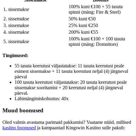
100% kuni €100 + 55 tasuta
1. sissemakse
spinni (mäng: Fire & Steel)
2. sissemakse
50% kuni €50
3. sissemakse
25% kuni €250
4. sissemakse
200% kuni €55
100% kuni €100 + 100 tasuta
5. sissemakse
spinni (mäng: Domnitors)
Tingimused:
55 tasuta keerutust väljastatakse: 11 tasuta keerutust peale
esimest sissemakse + 11 tasuta keerutust neljal (4) järgneval
päeval
100 tasuta keerutust väljastatakse: 20 tasuta keerutust peale
sissemakse sooritamist + 20 keerutust neljal (4) järgneval
päeval.
Läbimängimiskohustus: 40x
Muud boonused
Oled valmis avastama parimaid pakkumisi? Vaatame nüüd, millised
kasiino boonused
ja kampaaniad Kingswin Kasiino sulle pakub: