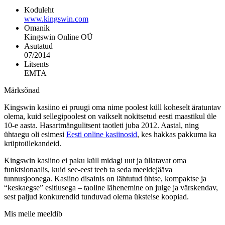
Koduleht
www.kingswin.com
Omanik
Kingswin Online OÜ
Asutatud
07/2014
Litsents
EMTA
Märksõnad
Kingswin kasiino ei pruugi oma nime poolest küll koheselt äratuntav
olema, kuid sellegipoolest on vaikselt nokitsetud eesti maastikul üle
10-e aasta. Hasartmängulitsent taotleti juba 2012. Aastal, ning
ühtaegu oli esimesi
Eesti online kasiinosid
, kes hakkas pakkuma ka
krüptoülekandeid.
Kingswin kasiino ei paku küll midagi uut ja üllatavat oma
funktsionaalis, kuid see-eest teeb ta seda meeldejääva
tunnusjoonega. Kasiino disainis on lähtutud ühtse, kompaktse ja
“keskaegse” esitlusega – taoline lähenemine on julge ja värskendav,
sest paljud konkurendid tunduvad olema üksteise koopiad.
Mis meile meeldib