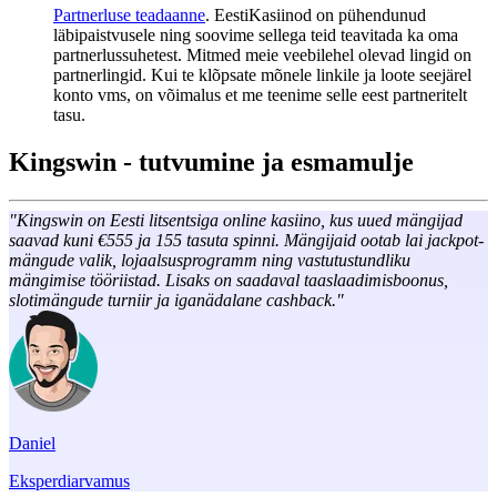
Partnerluse teadaanne
. EestiKasiinod on pühendunud
läbipaistvusele ning soovime sellega teid teavitada ka oma
partnerlussuhetest. Mitmed meie veebilehel olevad lingid on
partnerlingid. Kui te klõpsate mõnele linkile ja loote seejärel
konto vms, on võimalus et me teenime selle eest partneritelt
tasu.
Kingswin - tutvumine ja esmamulje
"Kingswin on Eesti litsentsiga online kasiino, kus uued mängijad
saavad kuni €555 ja 155 tasuta spinni. Mängijaid ootab lai jackpot-
mängude valik, lojaalsusprogramm ning vastutustundliku
mängimise tööriistad. Lisaks on saadaval taaslaadimisboonus,
slotimängude turniir ja iganädalane cashback."
Daniel
Eksperdiarvamus