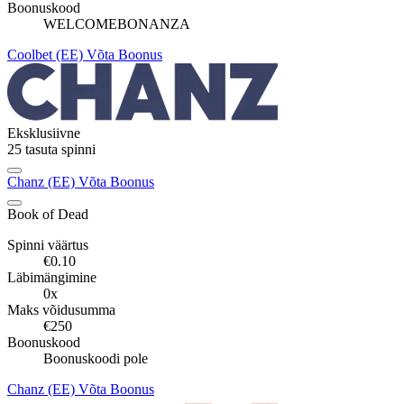
Boonuskood
WELCOMEBONANZA
Coolbet (EE)
Võta Boonus
Eksklusiivne
25
tasuta spinni
Chanz (EE)
Võta Boonus
Book of Dead
Spinni väärtus
€0.10
Läbimängimine
0x
Maks võidusumma
€250
Boonuskood
Boonuskoodi pole
Chanz (EE)
Võta Boonus