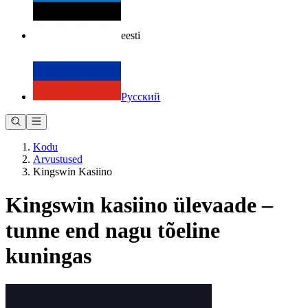
eesti
Русский
Kodu
Arvustused
Kingswin Kasiino
Kingswin kasiino ülevaade –
tunne end nagu tõeline
kuningas