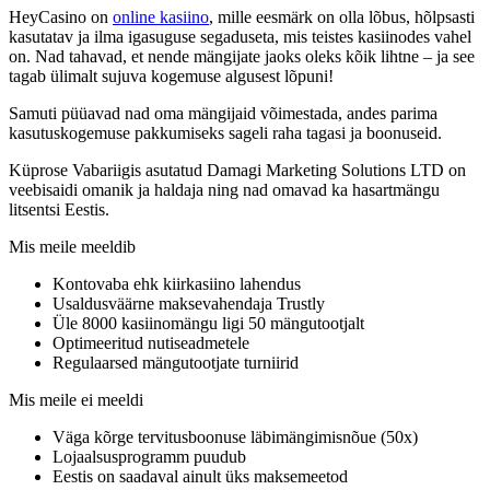
HeyCasino on
online kasiino
, mille eesmärk on olla lõbus, hõlpsasti
kasutatav ja ilma igasuguse segaduseta, mis teistes kasiinodes vahel
on. Nad tahavad, et nende mängijate jaoks oleks kõik lihtne – ja see
tagab ülimalt sujuva kogemuse algusest lõpuni!
Samuti püüavad nad oma mängijaid võimestada, andes parima
kasutuskogemuse pakkumiseks sageli raha tagasi ja boonuseid.
Küprose Vabariigis asutatud Damagi Marketing Solutions LTD on
veebisaidi omanik ja haldaja ning nad omavad ka hasartmängu
litsentsi Eestis.
Mis meile meeldib
Kontovaba ehk kiirkasiino lahendus
Usaldusväärne maksevahendaja Trustly
Üle 8000 kasiinomängu ligi 50 mängutootjalt
Optimeeritud nutiseadmetele
Regulaarsed mängutootjate turniirid
Mis meile ei meeldi
Väga kõrge tervitusboonuse läbimängimisnõue (50x)
Lojaalsusprogramm puudub
Eestis on saadaval ainult üks maksemeetod