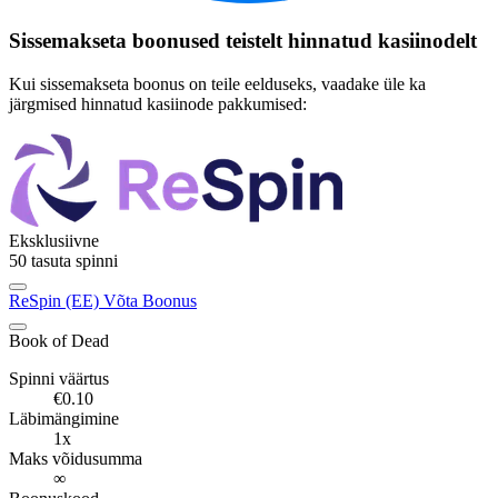
Sissemakseta boonused teistelt hinnatud kasiinodelt
Kui sissemakseta boonus on teile eelduseks, vaadake üle ka
järgmised hinnatud kasiinode pakkumised:
Eksklusiivne
50
tasuta spinni
ReSpin (EE)
Võta Boonus
Book of Dead
Spinni väärtus
€0.10
Läbimängimine
1x
Maks võidusumma
∞