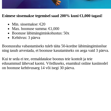
Esimese sissemakse tegemisel saad 200% kuni €1,000 tagasi!
Min. sissemakse: €20
Max. boonuse summa: €1,000
Boonuse läbimängimiskohustus: 50x
Kehtivus: 3 päeva
Boonusraha vabastamiseks tuleb täita 50-kordne läbimängimisnõue
ning tasub arvestada, et boonuse kasutamiseks on aega vaid 3 päeva.
Kui te seda ei tee, eemaldatakse boonus teie kontolt ja teie
edusammud lähevad kaotsi. Võrdluseks, enamikul online kasiinodel
on boonuse kehtivusaeg 14 või isegi 30 päeva.