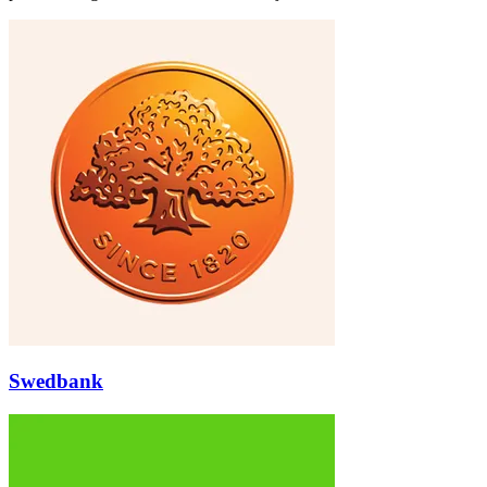
Swedbank