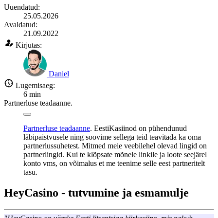
Uuendatud:
25.05.2026
Avaldatud:
21.09.2022
Kirjutas:
Daniel
Lugemisaeg:
6
min
Partnerluse teadaanne.
Partnerluse teadaanne
. EestiKasiinod on pühendunud
läbipaistvusele ning soovime sellega teid teavitada ka oma
partnerlussuhetest. Mitmed meie veebilehel olevad lingid on
partnerlingid. Kui te klõpsate mõnele linkile ja loote seejärel
konto vms, on võimalus et me teenime selle eest partneritelt
tasu.
HeyCasino - tutvumine ja esmamulje