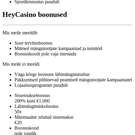
Spordiennustus puudub
HeyCasino boonused
Mis meile meeldib
Suur tervitusboonus
Mitmed mängutootjate kampaaniad ja turniirid
Boonuskoodi pole vaja sisestada
Mis meile ei meeldi
Väga kõrge boonuse läbimängimisnõue
Pakkumised põhinevad peamiselt mängutootjate kampaaniatel
Lojaalsusprogramm puudub
Sissemakseboonus
200% kuni €1,000
Läbimängimiskohustus
50x
Minimaalne nõutud sissemakse
€20
Boonuskood
pole vajalik