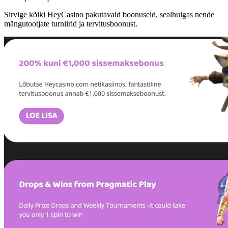
Sirvige kõiki HeyCasino pakutavaid boonuseid, sealhulgas nende
mängutootjate turniirid ja tervitusboonust.