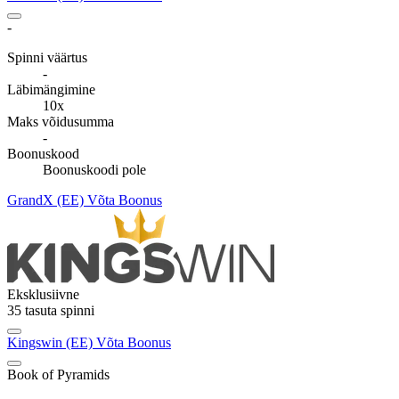
-
Spinni väärtus
-
Läbimängimine
10x
Maks võidusumma
-
Boonuskood
Boonuskoodi pole
GrandX (EE)
Võta Boonus
Eksklusiivne
35
tasuta spinni
Kingswin (EE)
Võta Boonus
Book of Pyramids