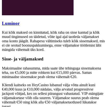
Luminor
Kui kõik maksed on kinnitatud, kõik raha on sisse kantud ja kõik
muud tingimused on täidetud, võite igal ajal taotleda väljamakset
oma konto jäägilt. Rahapesu vältimiseks tuleb kõik sissemaksed, mis
ei ole seotud boonuspakkumisega, enne väljamakse töötlemist läbi
mängida vähemalt üks kord.
Sisse- ja väljamaksed
Maksimaalne rahasumma, mida saate ühe tehinguga sissemaksena
teha, on €5,000 ja mitte rohkem kui €15,000 päevas. Samas
minimaalne sissemakse peab olema vähemalt €20.
Kliendi kaitseks on HeyCasino lubanud välja võtta ainult kuni
€40,000 kuus ja €10,000 nädalas, välja arvatud progressiivse
jackpoti võitjad, kes on sellest piirangust vabastatud. VIP-mängijate
väljamaksetase võib olla suurem. Väljamakse suurus peab olema
vähemalt €50 ning kõik alla €50 väljamaksetaotlused lükatakse
tagasi.