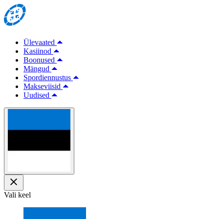
Ülevaated
Kasiinod
Boonused
Mängud
Spordiennustus
Makseviisid
Uudised
Vali keel