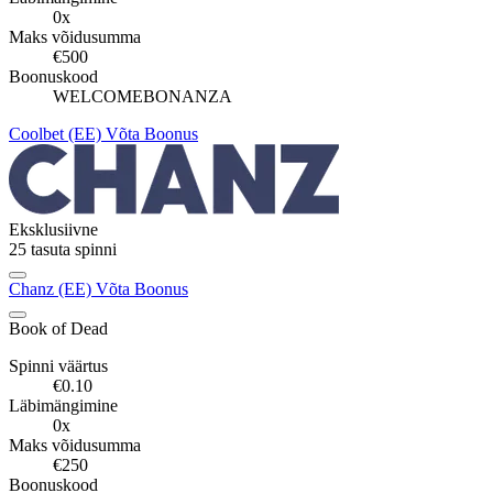
0x
Maks võidusumma
€500
Boonuskood
WELCOMEBONANZA
Coolbet (EE)
Võta Boonus
Eksklusiivne
25
tasuta spinni
Chanz (EE)
Võta Boonus
Book of Dead
Spinni väärtus
€0.10
Läbimängimine
0x
Maks võidusumma
€250
Boonuskood