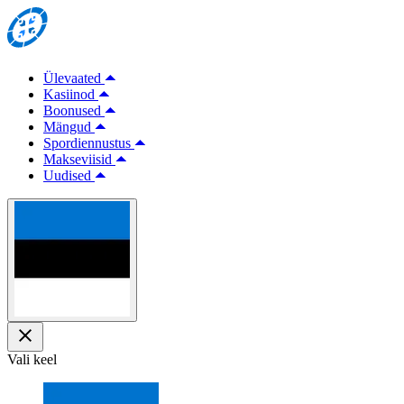
Ülevaated
Kasiinod
Boonused
Mängud
Spordiennustus
Makseviisid
Uudised
Vali keel