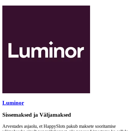
Luminor
Sissemaksed ja Väljamaksed
Arvestades asjaolu, et HappySlots pakub maksete sooritamise