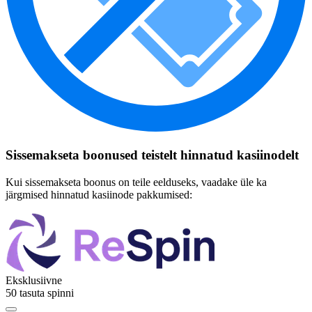
Sissemakseta boonused teistelt hinnatud kasiinodelt
Kui sissemakseta boonus on teile eelduseks, vaadake üle ka
järgmised hinnatud kasiinode pakkumised:
Eksklusiivne
50
tasuta spinni