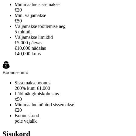
Minimaalne sissemakse
€20
Min. väljamakse
€50
Väljamakse töötlemise aeg
5 minutit
Väljamakse limiidid
€5,000 päevas
€10,000 nädalas
€40,000 kuus
Boonuse info
Sissemakseboonus
200% kuni €1,000
Läbimängimiskohustus
x50
Minimaalne nõutud sissemakse
€20
Boonuskood
pole vajalik
Sisukord