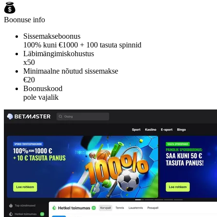
Boonuse info
Sissemakseboonus
100% kuni €1000 + 100 tasuta spinnid
Läbimängimiskohustus
x50
Minimaalne nõutud sissemakse
€20
Boonuskood
pole vajalik