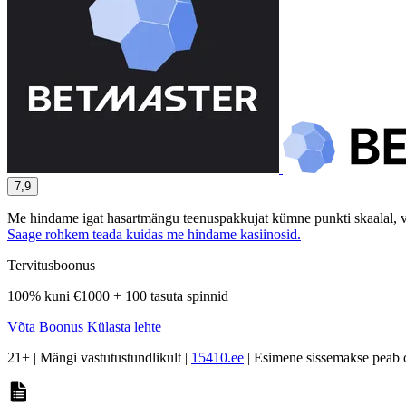
7,9
Me hindame igat hasartmängu teenuspakkujat kümne punkti skaalal, v
Saage rohkem teada kuidas me hindame kasiinosid.
Tervitusboonus
100% kuni €1000 + 100 tasuta spinnid
Võta Boonus
Külasta lehte
21+ | Mängi vastutustundlikult |
15410.ee
| Esimene sissemakse peab 