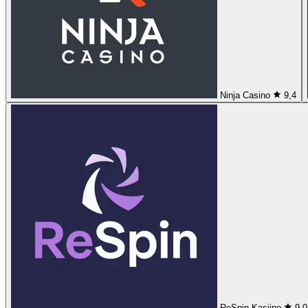
Ninja Casino
9,4
ReSpin Kasiino
9,0