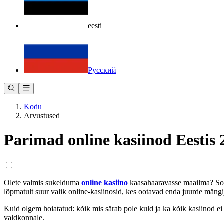
eesti
Русский
Kodu
Arvustused
Parimad online kasiinod Eestis 
Olete valmis sukelduma
online kasiino
kaasahaaravasse maailma? Soovi
lõpmatult suur valik online-kasiinosid, kes ootavad enda juurde mängij
Kuid olgem hoiatatud: kõik mis särab pole kuld ja ka kõik kasiinod ei
valdkonnale.