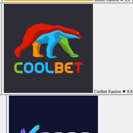
Coolbet Kasiino
8,8