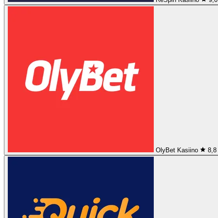
OlyBet Kasiino
8,8