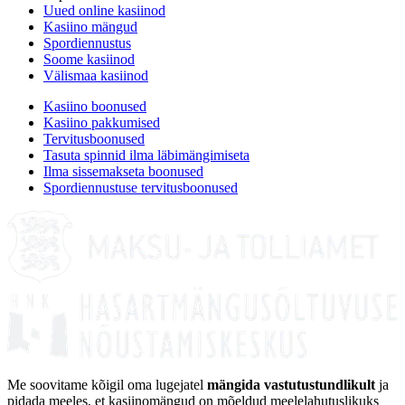
Uued online kasiinod
Kasiino mängud
Spordiennustus
Soome kasiinod
Välismaa kasiinod
Kasiino boonused
Kasiino pakkumised
Tervitusboonused
Tasuta spinnid ilma läbimängimiseta
Ilma sissemakseta boonused
Spordiennustuse tervitusboonused
Me soovitame kõigil oma lugejatel
mängida vastutustundlikult
ja
pidada meeles, et kasiinomängud on mõeldud meelelahutuslikuks