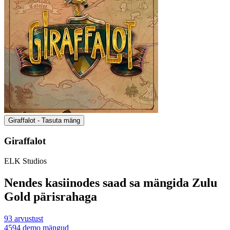
Giraffalot - Tasuta mäng
Giraffalot
ELK Studios
Nendes kasiinodes saad sa mängida Zulu
Gold pärisrahaga
93
arvustust
4594
demo mängud