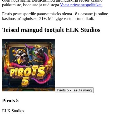
Olen nõus saama EestiKasiinod turunduskirju seoses kasiino
pakkumiste, boonuste ja uudistega.
Vaata privaatsuspoliitikat.
Eestis peate spordile panustamiseks olema 18+ aastane ja online
kasiinos mängimiseks 21+. Mängige vastutustundlikult.
Teised mängud tootjalt ELK Studios
Pirots 5 - Tasuta mäng
Pirots 5
ELK Studios