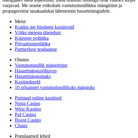
varjavad. Me seame esikohale vastutustundlikku mängimist ja
propageerime tasakaalukat lähenemist hasartmängudele.
Meist
Kuidas me hindame kasiinosid
Võtke meiega ühendust
Küpsiste poliitika
Privaatsuspoliitika
Partnerluse teadaanne
Ohutus
Vastutustundlik mängimine
Hasartmängusõltuvus
Hasartmängumaks
Kasiinokeeld
10 nõuannet vastutustundlikuks mänguks
Parimad online kasiinod
Ninja Casino
Winz Kasiino
Paf Casino
Boost Casino
Chanz
Populaarsed lehed