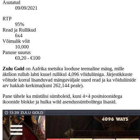
Asutatud
09/09/2021
RTP
95%
Read ja Rullikud
6x4
Võimalik võit
10,000
Panuse suurus
€0,20 - €100
Zulu Gold
on Aafrika metsiku looduse teemaline mäng, mille
äktšion rullub lahti kuuel rullikul 4,096 võiduliiniga. Järjestikkuste
võitude korral lisanduvad mänguväljale uued read ja ka võiduliinide
arv hakkab kerkima(kuni 262,144 peale).
Pane tähele ka müstilisi sümboleid, kuni 4×4 positsioonidega
ikoonide blokke ja hulka wild asendussümbolitega lisasid.