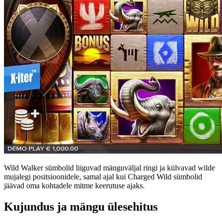
Wild Walker sümbolid liiguvad mänguväljal ringi ja külvavad wilde
mujalegi positsioonidele, samal ajal kui Charged Wild sümbolid
jäävad oma kohtadele mitme keerutuse ajaks.
Kujundus ja mängu ülesehitus