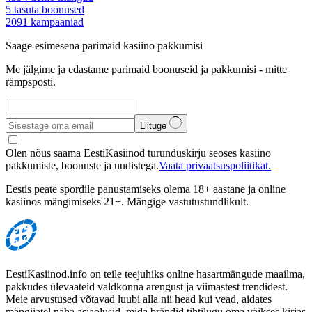
5
tasuta boonused
2091
kampaaniad
Saage esimesena parimaid kasiino pakkumisi
Me jälgime ja edastame parimaid boonuseid ja pakkumisi - mitte
rämpsposti.
Liituge
Olen nõus saama EestiKasiinod turunduskirju seoses kasiino
pakkumiste, boonuste ja uudistega.
Vaata privaatsuspoliitikat.
Eestis peate spordile panustamiseks olema 18+ aastane ja online
kasiinos mängimiseks 21+. Mängige vastutustundlikult.
EestiKasiinod.info on teile teejuhiks online hasartmängude maailma,
pakkudes ülevaateid valdkonna arengust ja viimastest trendidest.
Meie arvustused võtavad luubi alla nii head kui vead, aidates
mängijatel näha asjaolusid, mida brändid tihtilugu oma väikses kirjas