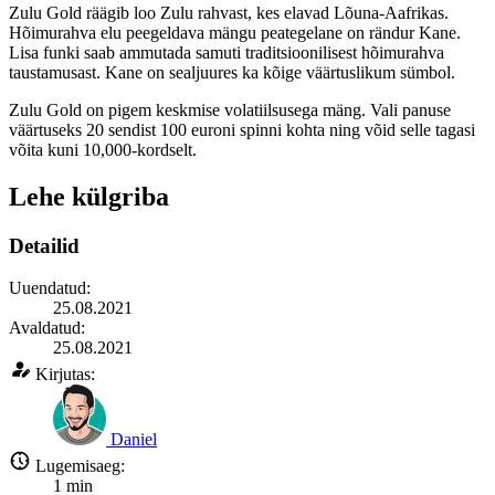
Zulu Gold räägib loo Zulu rahvast, kes elavad Lõuna-Aafrikas.
Hõimurahva elu peegeldava mängu peategelane on rändur Kane.
Lisa funki saab ammutada samuti traditsioonilisest hõimurahva
taustamusast. Kane on sealjuures ka kõige väärtuslikum sümbol.
Zulu Gold on pigem keskmise volatiilsusega mäng. Vali panuse
väärtuseks 20 sendist 100 euroni spinni kohta ning võid selle tagasi
võita kuni 10,000-kordselt.
Lehe külgriba
Detailid
Uuendatud:
25.08.2021
Avaldatud:
25.08.2021
Kirjutas:
Daniel
Lugemisaeg:
1
min