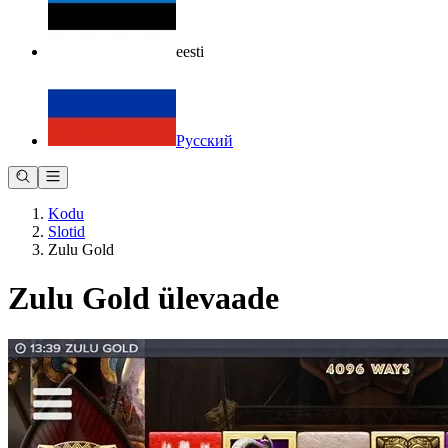
eesti
Русский
Kodu
Slotid
Zulu Gold
Zulu Gold ülevaade