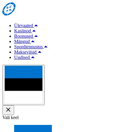
Ülevaated
Kasiinod
Boonused
Mängud
Spordiennustus
Makseviisid
Uudised
Vali keel