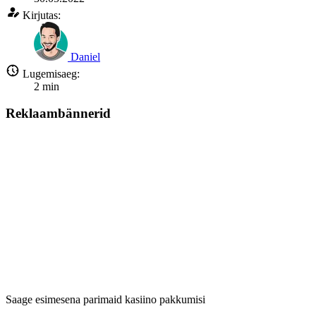
Kirjutas:
Daniel
Lugemisaeg:
2
min
Reklaambännerid
Saage esimesena parimaid kasiino pakkumisi