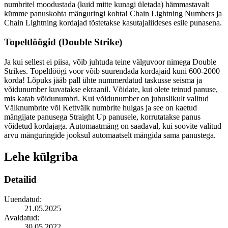
numbritel moodustada (kuid mitte kunagi ületada) hämmastavalt
kümme panuskohta mänguringi kohta! Chain Lightning Numbers ja
Chain Lightning kordajad tõstetakse kasutajaliideses esile punasena.
Topeltlöögid (Double Strike)
Ja kui sellest ei piisa, võib juhtuda teine välguvoor nimega Double
Strikes. Topeltlöögi voor võib suurendada kordajaid kuni 600-2000
korda! Lõpuks jääb pall ühte nummerdatud taskusse seisma ja
võidunumber kuvatakse ekraanil. Võidate, kui olete teinud panuse,
mis katab võidunumbri. Kui võidunumber on juhuslikult valitud
Välknumbrite või Kettvälk numbrite hulgas ja see on kaetud
mängijate panusega Straight Up panusele, korrutatakse panus
võidetud kordajaga. Automaatmäng on saadaval, kui soovite valitud
arvu mänguringide jooksul automaatselt mängida sama panustega.
Lehe külgriba
Detailid
Uuendatud:
21.05.2025
Avaldatud:
30.05.2022