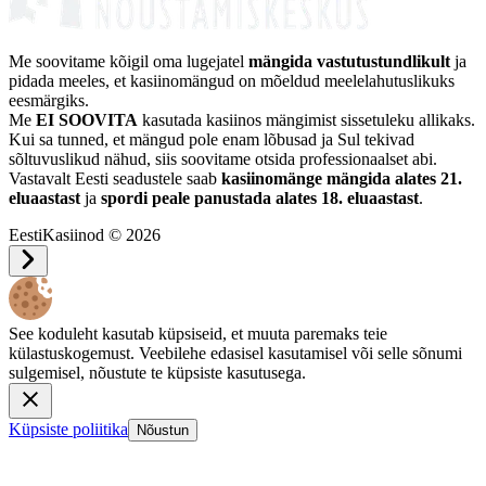
Me soovitame kõigil oma lugejatel
mängida vastutustundlikult
ja
pidada meeles, et kasiinomängud on mõeldud meelelahutuslikuks
eesmärgiks.
Me
EI SOOVITA
kasutada kasiinos mängimist sissetuleku allikaks.
Kui sa tunned, et mängud pole enam lõbusad ja Sul tekivad
sõltuvuslikud nähud, siis soovitame otsida professionaalset abi.
Vastavalt Eesti seadustele saab
kasiinomänge mängida alates 21.
eluaastast
ja
spordi peale panustada alates 18. eluaastast
.
EestiKasiinod © 2026
See koduleht kasutab küpsiseid, et muuta paremaks teie
külastuskogemust. Veebilehe edasisel kasutamisel või selle sõnumi
sulgemisel, nõustute te küpsiste kasutusega.
Küpsiste poliitika
Nõustun