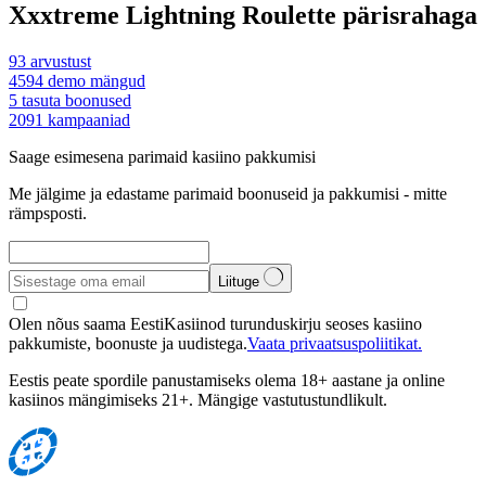
Xxxtreme Lightning Roulette pärisrahaga
93
arvustust
4594
demo mängud
5
tasuta boonused
2091
kampaaniad
Saage esimesena parimaid kasiino pakkumisi
Me jälgime ja edastame parimaid boonuseid ja pakkumisi - mitte
rämpsposti.
Liituge
Olen nõus saama EestiKasiinod turunduskirju seoses kasiino
pakkumiste, boonuste ja uudistega.
Vaata privaatsuspoliitikat.
Eestis peate spordile panustamiseks olema 18+ aastane ja online
kasiinos mängimiseks 21+. Mängige vastutustundlikult.