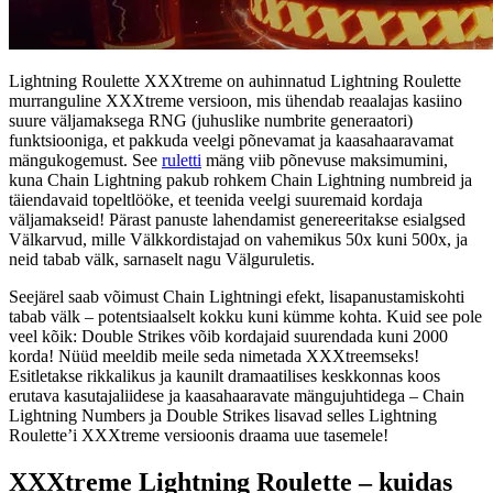
Lightning Roulette XXXtreme on auhinnatud Lightning Roulette
murranguline XXXtreme versioon, mis ühendab reaalajas kasiino
suure väljamaksega RNG (juhuslike numbrite generaatori)
funktsiooniga, et pakkuda veelgi põnevamat ja kaasahaaravamat
mängukogemust. See
ruletti
mäng viib põnevuse maksimumini,
kuna Chain Lightning pakub rohkem Chain Lightning numbreid ja
täiendavaid topeltlööke, et teenida veelgi suuremaid kordaja
väljamakseid! Pärast panuste lahendamist genereeritakse esialgsed
Välkarvud, mille Välkkordistajad on vahemikus 50x kuni 500x, ja
neid tabab välk, sarnaselt nagu Välguruletis.
Seejärel saab võimust Chain Lightningi efekt, lisapanustamiskohti
tabab välk – potentsiaalselt kokku kuni kümme kohta. Kuid see pole
veel kõik: Double Strikes võib kordajaid suurendada kuni 2000
korda! Nüüd meeldib meile seda nimetada XXXtreemseks!
Esitletakse rikkalikus ja kaunilt dramaatilises keskkonnas koos
erutava kasutajaliidese ja kaasahaaravate mängujuhtidega – Chain
Lightning Numbers ja Double Strikes lisavad selles Lightning
Roulette’i XXXtreme versioonis draama uue tasemele!
XXXtreme Lightning Roulette – kuidas