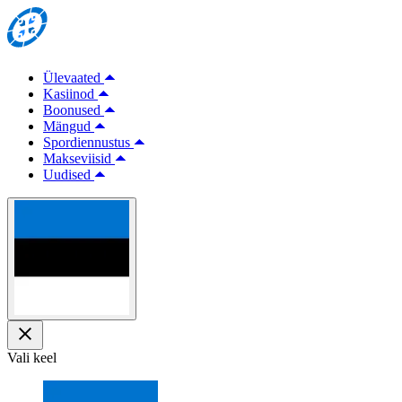
Ülevaated
Kasiinod
Boonused
Mängud
Spordiennustus
Makseviisid
Uudised
Vali keel