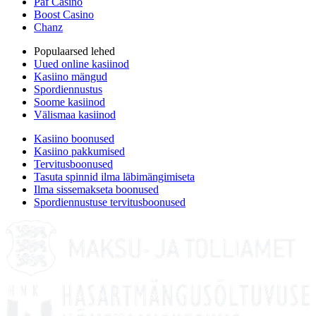
Paf Casino
Boost Casino
Chanz
Populaarsed lehed
Uued online kasiinod
Kasiino mängud
Spordiennustus
Soome kasiinod
Välismaa kasiinod
Kasiino boonused
Kasiino pakkumised
Tervitusboonused
Tasuta spinnid ilma läbimängimiseta
Ilma sissemakseta boonused
Spordiennustuse tervitusboonused