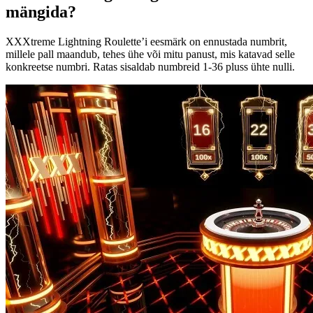
mängida?
XXXtreme Lightning Roulette’i eesmärk on ennustada numbrit,
millele pall maandub, tehes ühe või mitu panust, mis katavad selle
konkreetse numbri. Ratas sisaldab numbreid 1-36 pluss ühte nulli.