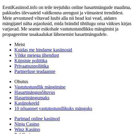
EestiKasiinod.info on teile teejuhiks online hasartmängude maailma,
pakkudes ülevaateid valdkonna arengust ja viimastest trendidest.
Meie arvustused võtavad luubi alla nii head kui vead, aidates
mängijatel näha asjaolusid, mida brändid tihtilugu oma väikses kirjas
varjavad. Me seame esikohale vastutustundlikku mängimist ja
propageerime tasakaalukat lähenemist hasartmängudele.
Meist
Kuidas me hindame kasiinosid
Võtke meiega ühendust
Küpsiste poliitika
Privaatsuspoliitika
Partnerluse teadaanne
Ohutus
Vastutustundlik mängimine
Hasartmängusõltuvus
Hasartmängumaks
Kasiinokeeld
10 nõuannet vastutustundlikuks mänguks
Parimad online kasiinod
Ninja Casino
Winz Kasiino