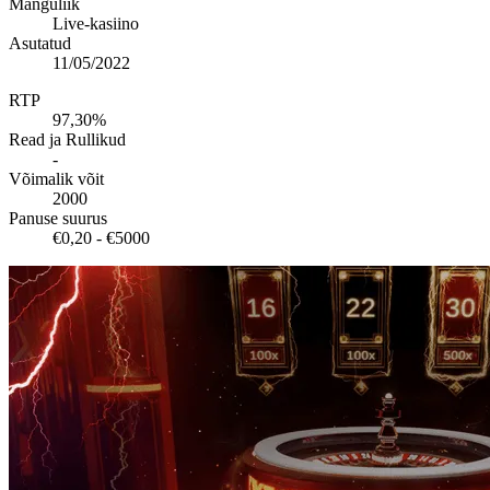
Mänguliik
Live-kasiino
Asutatud
11/05/2022
RTP
97,30%
Read ja Rullikud
-
Võimalik võit
2000
Panuse suurus
€0,20 - €5000