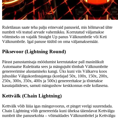
Ruletilauas saate teha palju erinevaid panuseid, mis hõlmavad ühte
numbrit või teatud arvude vahemikku. Korrutatud väljamakse
võitmiseks on vajalik Straight Up panus Välknumbrile või Keti
Välknumbrile. Igal panuse tüübil on oma väljamaksemäär.
Piksevoor (Lightning Round)
Pärast panustamisaja möödumist keerutatakse pall masinlikult
Automaatse Ruletiratta sees ja mängujuht tõmbab Välknumbrite
genereerimise alustamiseks kangi. Üks kuni viis Välkarvu koos
juhuslike Välgukordistajatega (kordajad 50x, 100x, 150x, 200x,
250x, 300x, 350x, 400x ja 500x) genereeritakse ja tõstetakse
kasutajaliideses, samuti mängushow keskkonnas esile kollasena.
Kettvälk (Chain Lightning)
Kettvälk võib lüüa igas mänguvoorus, et pinget veelgi suurendada.
Chain Lightning võib genereerida kuni üheksa täiendavat Kettvälgu
numbrit ühe panusekohta – võimaldades Välknumbritel ja Kettvälgu