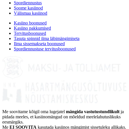
Spordiennustus
Soome kasiinod
Välismaa kasiinod
Kasiino boonused
Kasiino pakkumised
Tervitusboonused
Tasuta spinnid ilma läbimängimiseta
Ilma sissemakseta boonused
Spordiennustuse tervitusboonused
Me soovitame kõigil oma lugejatel
mängida vastutustundlikult
ja
pidada meeles, et kasiinomängud on mõeldud meelelahutuslikuks
eesmärgiks.
Me
EI SOOVITA
kasutada kasiinos mängimist sissetuleku allikaks.