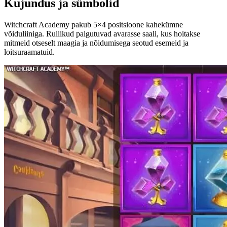
Kujundus ja sümbolid
Witchcraft Academy pakub 5×4 positsioone kahekümne
võiduliiniga. Rullikud paigutuvad avarasse saali, kus hoitakse
mitmeid otseselt maagia ja nõidumisega seotud esemeid ja
loitsuraamatuid.