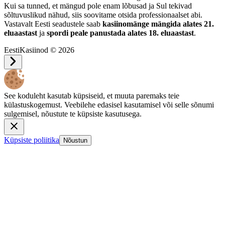
Kui sa tunned, et mängud pole enam lõbusad ja Sul tekivad
sõltuvuslikud nähud, siis soovitame otsida professionaalset abi.
Vastavalt Eesti seadustele saab
kasiinomänge mängida alates 21.
eluaastast
ja
spordi peale panustada alates 18. eluaastast
.
EestiKasiinod © 2026
See koduleht kasutab küpsiseid, et muuta paremaks teie
külastuskogemust. Veebilehe edasisel kasutamisel või selle sõnumi
sulgemisel, nõustute te küpsiste kasutusega.
Küpsiste poliitika
Nõustun