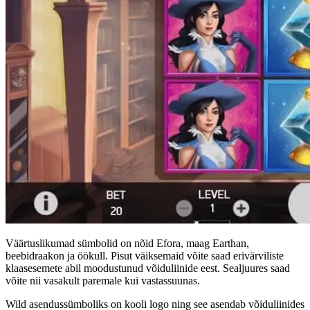
Väärtuslikumad sümbolid on nõid Efora, maag Earthan,
beebidraakon ja öökull. Pisut väiksemaid võite saad erivärviliste
klaasesemete abil moodustunud võiduliinide eest. Sealjuures saad
võite nii vasakult paremale kui vastassuunas.
Wild asendussümboliks on kooli logo ning see asendab võiduliinides