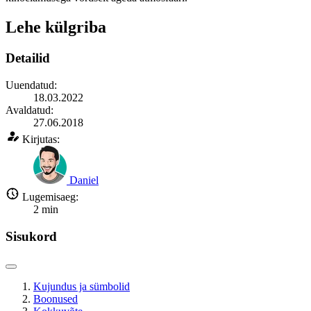
Lehe külgriba
Detailid
Uuendatud:
18.03.2022
Avaldatud:
27.06.2018
Kirjutas:
Daniel
Lugemisaeg:
2
min
Sisukord
Kujundus ja sümbolid
Boonused