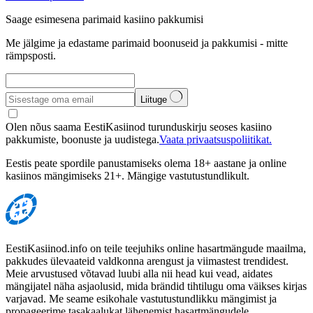
Saage esimesena parimaid kasiino pakkumisi
Me jälgime ja edastame parimaid boonuseid ja pakkumisi - mitte
rämpsposti.
Liituge
Olen nõus saama EestiKasiinod turunduskirju seoses kasiino
pakkumiste, boonuste ja uudistega.
Vaata privaatsuspoliitikat.
Eestis peate spordile panustamiseks olema 18+ aastane ja online
kasiinos mängimiseks 21+. Mängige vastutustundlikult.
EestiKasiinod.info on teile teejuhiks online hasartmängude maailma,
pakkudes ülevaateid valdkonna arengust ja viimastest trendidest.
Meie arvustused võtavad luubi alla nii head kui vead, aidates
mängijatel näha asjaolusid, mida brändid tihtilugu oma väikses kirjas
varjavad. Me seame esikohale vastutustundlikku mängimist ja
propageerime tasakaalukat lähenemist hasartmängudele.