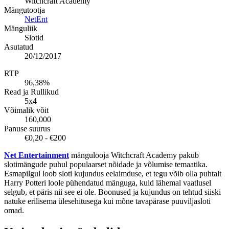
Witchcraft Academy
Mängutootja
NetEnt
Mänguliik
Slotid
Asutatud
20/12/2017
RTP
96,38%
Read ja Rullikud
5x4
Võimalik võit
160,000
Panuse suurus
€0,20 - €200
Net Entertainment
mängulooja Witchcraft Academy pakub
slotimängude puhul populaarset nõidade ja võlumise temaatika.
Esmapilgul loob sloti kujundus eelaimduse, et tegu võib olla puhtalt
Harry Potteri loole pühendatud mänguga, kuid lähemal vaatlusel
selgub, et päris nii see ei ole. Boonused ja kujundus on tehtud siiski
natuke erilisema ülesehitusega kui mõne tavapärase puuviljasloti
omad.