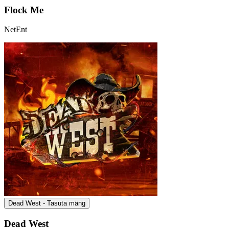
Flock Me
NetEnt
Dead West - Tasuta mäng
Dead West