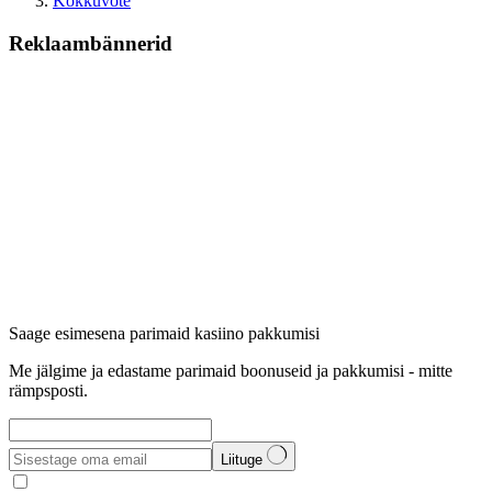
Kokkuvõte
Reklaambännerid
Saage esimesena parimaid kasiino pakkumisi
Me jälgime ja edastame parimaid boonuseid ja pakkumisi - mitte
rämpsposti.
Liituge