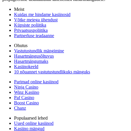
Meist
Kuidas me hindame kasiinosid
Võtke meiega ühendust
Küpsiste poliitika
Privaatsuspoliitika
Partnerluse teadaanne
Ohutus
Vastutustundlik mängimine
Hasartmängusõltuvus
Hasartmängumaks
Kasiinokeeld
10 nõuannet vastutustundlikuks mänguks
Parimad online kasiinod
Ninja Casino
Winz Kasiino
Paf Casino
Boost Casino
Chanz
Populaarsed lehed
Uued online kasiinod
Kasiino mängud