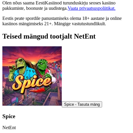
Olen nõus saama EestiKasiinod turunduskirju seoses kasiino
pakkumiste, boonuste ja uudistega.
Vaata privaatsuspoliitikat.
Eestis peate spordile panustamiseks olema 18+ aastane ja online
kasiinos mängimiseks 21+. Mängige vastutustundlikult.
Teised mängud tootjalt NetEnt
Spice - Tasuta mäng
Spice
NetEnt