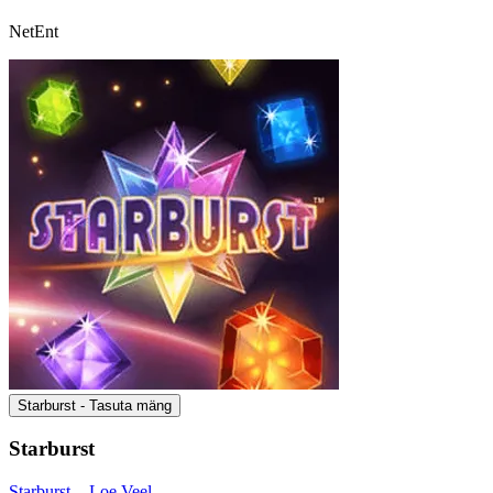
NetEnt
Starburst - Tasuta mäng
Starburst
Starburst -
Loe Veel