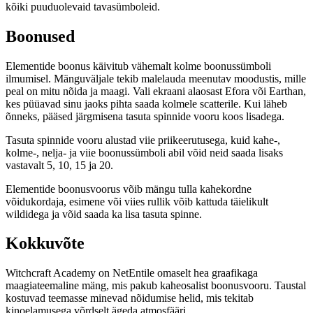
kõiki puuduolevaid tavasümboleid.
Boonused
Elementide boonus käivitub vähemalt kolme boonussümboli
ilmumisel. Mänguväljale tekib malelauda meenutav moodustis, mille
peal on mitu nõida ja maagi. Vali ekraani alaosast Efora või Earthan,
kes püüavad sinu jaoks pihta saada kolmele scatterile. Kui läheb
õnneks, pääsed järgmisena tasuta spinnide vooru koos lisadega.
Tasuta spinnide vooru alustad viie priikeerutusega, kuid kahe-,
kolme-, nelja- ja viie boonussümboli abil võid neid saada lisaks
vastavalt 5, 10, 15 ja 20.
Elementide boonusvoorus võib mängu tulla kahekordne
võidukordaja, esimene või viies rullik võib kattuda täielikult
wildidega ja võid saada ka lisa tasuta spinne.
Kokkuvõte
Witchcraft Academy on NetEntile omaselt hea graafikaga
maagiateemaline mäng, mis pakub kaheosalist boonusvooru. Taustal
kostuvad teemasse minevad nõidumise helid, mis tekitab
kinoelamusega võrdselt ägeda atmosfääri.