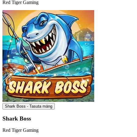
Red Tiger Gaming
Shark Boss - Tasuta mäng
Shark Boss
Red Tiger Gaming