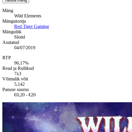
Tasuta mäng
Mäng
Wild Elements
Mängutootja
Red Tiger Gaming
Mänguliik
Slotid
Asutatud
04/07/2019
RTP
96,17%
Read ja Rullikud
7x3
Võimalik võit
5,142
Panuse suurus
€0,20 - €20