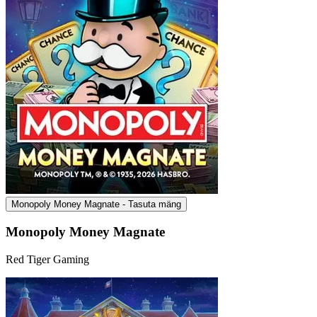
Monopoly Money Magnate - Tasuta mäng
Monopoly Money Magnate
Red Tiger Gaming