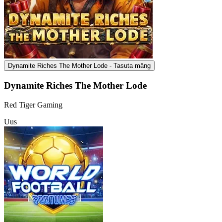
Dynamite Riches The Mother Lode - Tasuta mäng
Dynamite Riches The Mother Lode
Red Tiger Gaming
Uus