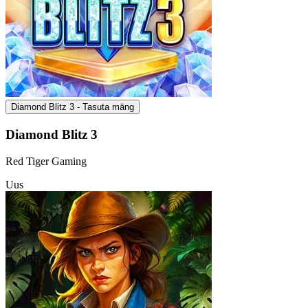
Diamond Blitz 3 - Tasuta mäng
Diamond Blitz 3
Red Tiger Gaming
Uus