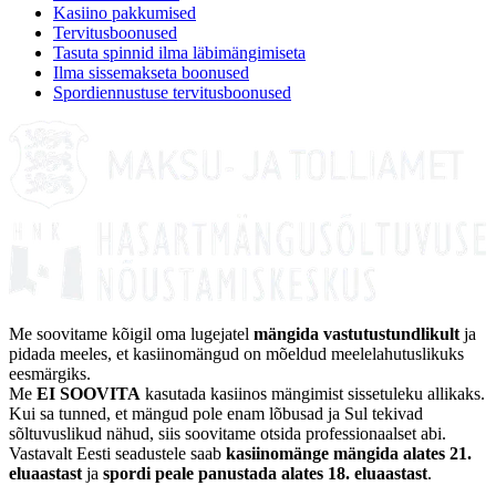
Kasiino pakkumised
Tervitusboonused
Tasuta spinnid ilma läbimängimiseta
Ilma sissemakseta boonused
Spordiennustuse tervitusboonused
Me soovitame kõigil oma lugejatel
mängida vastutustundlikult
ja
pidada meeles, et kasiinomängud on mõeldud meelelahutuslikuks
eesmärgiks.
Me
EI SOOVITA
kasutada kasiinos mängimist sissetuleku allikaks.
Kui sa tunned, et mängud pole enam lõbusad ja Sul tekivad
sõltuvuslikud nähud, siis soovitame otsida professionaalset abi.
Vastavalt Eesti seadustele saab
kasiinomänge mängida alates 21.
eluaastast
ja
spordi peale panustada alates 18. eluaastast
.