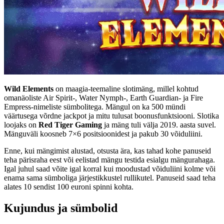
Wild Elements
on maagia-teemaline slotimäng, millel kohtud
omanäoliste Air Spirit-, Water Nymph-, Earth Guardian- ja Fire
Empress-nimeliste sümbolitega. Mängul on ka 500 mündi
väärtusega võrdne jackpot ja mitu tulusat boonusfunktsiooni. Slotika
loojaks on
Red Tiger Gaming
ja mäng tuli välja 2019. aasta suvel.
Mänguväli koosneb 7×6 positsioonidest ja pakub 30 võiduliini.
Enne, kui mängimist alustad, otsusta ära, kas tahad kohe panuseid
teha pärisraha eest või eelistad mängu testida esialgu mängurahaga.
Igal juhul saad võite igal korral kui moodustad võiduliini kolme või
enama sama sümboliga järjestikkustel rullikutel. Panuseid saad teha
alates 10 sendist 100 euroni spinni kohta.
Kujundus ja sümbolid