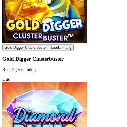
Gold Digger Clusterbuster - Tasuta mäng
Gold Digger Clusterbuster
Red Tiger Gaming
Uus