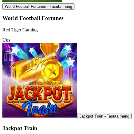
World Football Fortunes - Tasuta mäng
World Football Fortunes
Red Tiger Gaming
Uus
Jackpot Train - Tasuta mäng
Jackpot Train