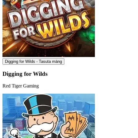
Digging for Wilds - Tasuta mäng
Digging for Wilds
Red Tiger Gaming