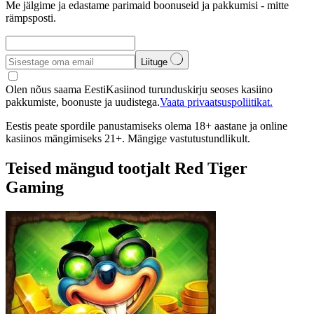
Me jälgime ja edastame parimaid boonuseid ja pakkumisi - mitte
rämpsposti.
Liituge
Olen nõus saama EestiKasiinod turunduskirju seoses kasiino
pakkumiste, boonuste ja uudistega.
Vaata privaatsuspoliitikat.
Eestis peate spordile panustamiseks olema 18+ aastane ja online
kasiinos mängimiseks 21+. Mängige vastutustundlikult.
Teised mängud tootjalt Red Tiger
Gaming