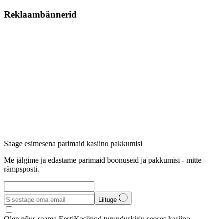
Reklaambännerid
Saage esimesena parimaid kasiino pakkumisi
Me jälgime ja edastame parimaid boonuseid ja pakkumisi - mitte
rämpsposti.
Liituge
Olen nõus saama EestiKasiinod turunduskirju seoses kasiino