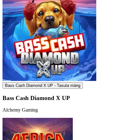
Bass Cash Diamond X UP - Tasuta mäng
Bass Cash Diamond X UP
Alchemy Gaming