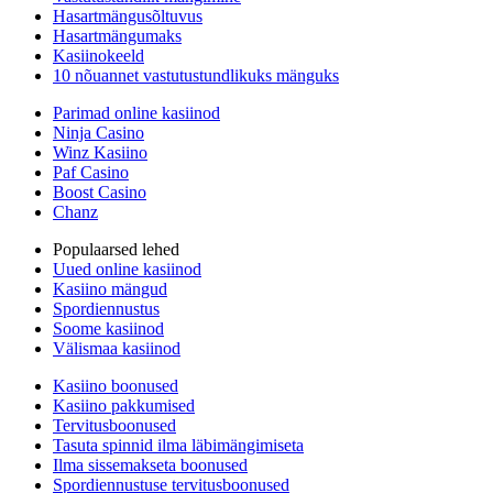
Hasartmängusõltuvus
Hasartmängumaks
Kasiinokeeld
10 nõuannet vastutustundlikuks mänguks
Parimad online kasiinod
Ninja Casino
Winz Kasiino
Paf Casino
Boost Casino
Chanz
Populaarsed lehed
Uued online kasiinod
Kasiino mängud
Spordiennustus
Soome kasiinod
Välismaa kasiinod
Kasiino boonused
Kasiino pakkumised
Tervitusboonused
Tasuta spinnid ilma läbimängimiseta
Ilma sissemakseta boonused
Spordiennustuse tervitusboonused