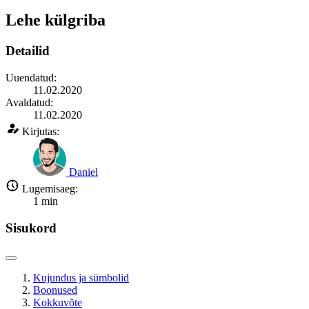
Lehe külgriba
Detailid
Uuendatud:
11.02.2020
Avaldatud:
11.02.2020
Kirjutas:
Daniel
Lugemisaeg:
1
min
Sisukord
Kujundus ja sümbolid
Boonused
Kokkuvõte