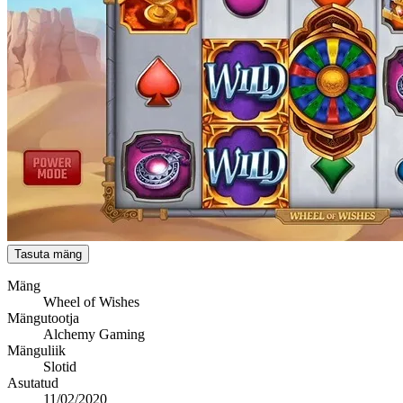
Tasuta mäng
Mäng
Wheel of Wishes
Mängutootja
Alchemy Gaming
Mänguliik
Slotid
Asutatud
11/02/2020