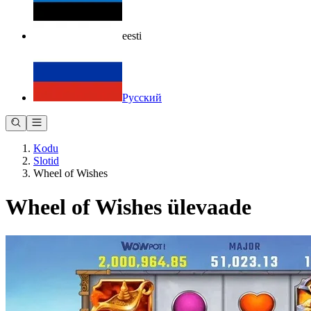
eesti
Русский
Kodu
Slotid
Wheel of Wishes
Wheel of Wishes ülevaade