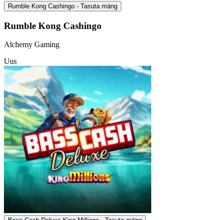
Rumble Kong Cashingo - Tasuta mäng
Rumble Kong Cashingo
Alchemy Gaming
Uus