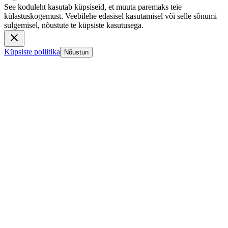
See koduleht kasutab küpsiseid, et muuta paremaks teie
külastuskogemust. Veebilehe edasisel kasutamisel või selle sõnumi
sulgemisel, nõustute te küpsiste kasutusega.
Küpsiste poliitika
Nõustun