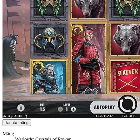
Tasuta mäng
Mäng
Warlords: Crystals of Power