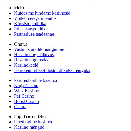
Meist
Kuidas me hindame kasiinosid
Võtke meiega ühendust
Küpsiste poliitika
Privaatsuspoliitika
Partnerluse teadaanne
Ohutus
Vastutustundlik mängimine
Hasartmängusõltuvus
Hasartmängumaks
Kasiinokeeld
10 nõuannet vastutustundlikuks mänguks
Parimad online kasiinod
Ninja Casino
Winz Kasiino
Paf Casino
Boost Casino
Chanz
Populaarsed lehed
Uued online kasiinod
Kasiino mängud