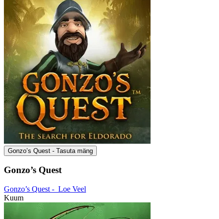
Gonzo’s Quest - Tasuta mäng
Gonzo’s Quest
Gonzo’s Quest -
Loe Veel
Kuum