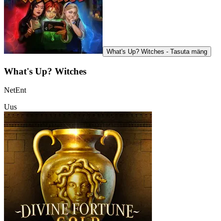
What's Up? Witches - Tasuta mäng
What's Up? Witches
NetEnt
Uus