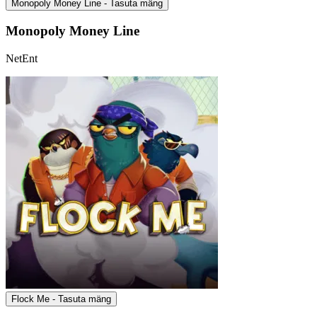
Monopoly Money Line - Tasuta mäng
Monopoly Money Line
NetEnt
Flock Me - Tasuta mäng