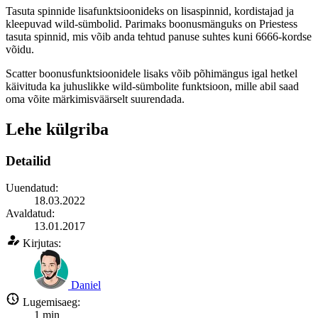
Tasuta spinnide lisafunktsioonideks on lisaspinnid, kordistajad ja
kleepuvad wild-sümbolid. Parimaks boonusmänguks on Priestess
tasuta spinnid, mis võib anda tehtud panuse suhtes kuni 6666-kordse
võidu.
Scatter boonusfunktsioonidele lisaks võib põhimängus igal hetkel
käivituda ka juhuslikke wild-sümbolite funktsioon, mille abil saad
oma võite märkimisväärselt suurendada.
Lehe külgriba
Detailid
Uuendatud:
18.03.2022
Avaldatud:
13.01.2017
Kirjutas:
Daniel
Lugemisaeg:
1
min