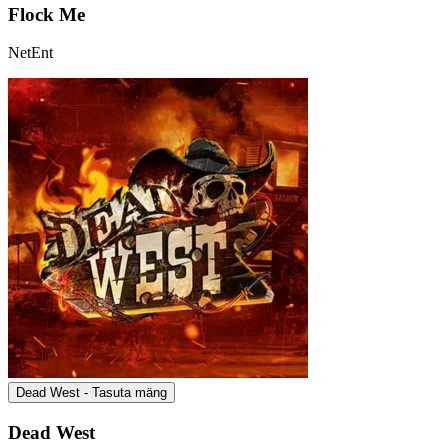
Flock Me
NetEnt
Dead West - Tasuta mäng
Dead West