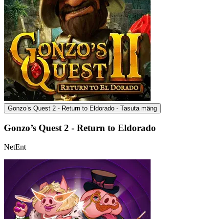
Gonzo’s Quest 2 - Return to Eldorado - Tasuta mäng
Gonzo’s Quest 2 - Return to Eldorado
NetEnt