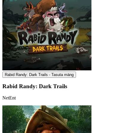
Rabid Randy: Dark Trails - Tasuta mäng
Rabid Randy: Dark Trails
NetEnt