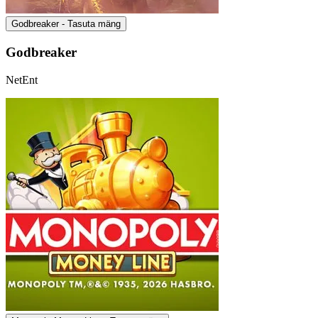
Godbreaker - Tasuta mäng
Godbreaker
NetEnt