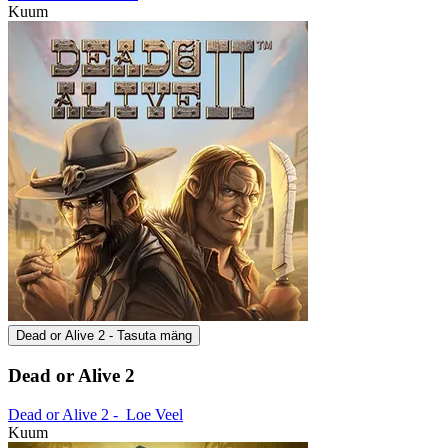
Kuum
Dead or Alive 2 - Tasuta mäng
Dead or Alive 2
Dead or Alive 2 -
Loe Veel
Kuum