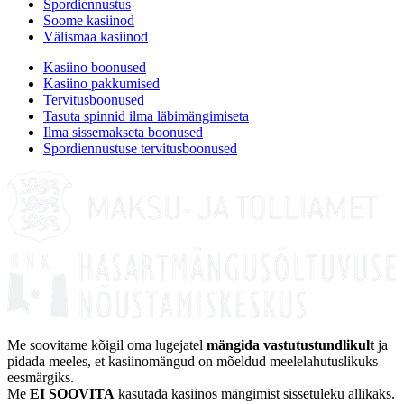
Spordiennustus
Soome kasiinod
Välismaa kasiinod
Kasiino boonused
Kasiino pakkumised
Tervitusboonused
Tasuta spinnid ilma läbimängimiseta
Ilma sissemakseta boonused
Spordiennustuse tervitusboonused
Me soovitame kõigil oma lugejatel
mängida vastutustundlikult
ja
pidada meeles, et kasiinomängud on mõeldud meelelahutuslikuks
eesmärgiks.
Me
EI SOOVITA
kasutada kasiinos mängimist sissetuleku allikaks.