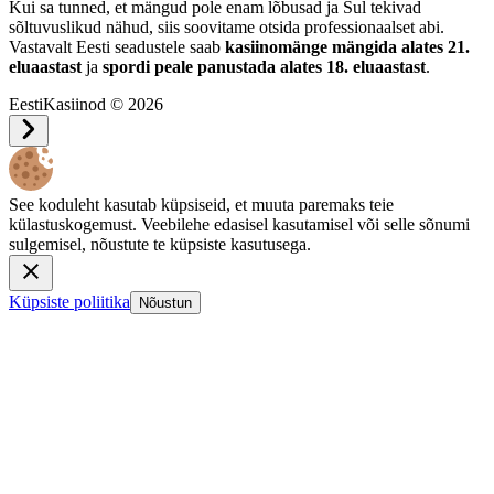
Kui sa tunned, et mängud pole enam lõbusad ja Sul tekivad
sõltuvuslikud nähud, siis soovitame otsida professionaalset abi.
Vastavalt Eesti seadustele saab
kasiinomänge mängida alates 21.
eluaastast
ja
spordi peale panustada alates 18. eluaastast
.
EestiKasiinod © 2026
See koduleht kasutab küpsiseid, et muuta paremaks teie
külastuskogemust. Veebilehe edasisel kasutamisel või selle sõnumi
sulgemisel, nõustute te küpsiste kasutusega.
Küpsiste poliitika
Nõustun