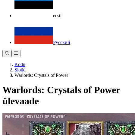
eesti
Русский
Kodu
Slotid
Warlords: Crystals of Power
Warlords: Crystals of Power
ülevaade