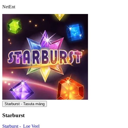
NetEnt
Starburst - Tasuta mäng
Starburst
Starburst -
Loe Veel