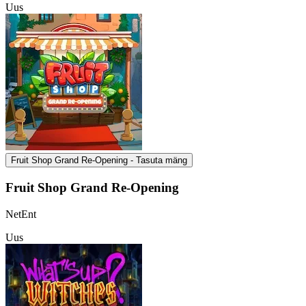
Uus
Fruit Shop Grand Re-Opening - Tasuta mäng
Fruit Shop Grand Re-Opening
NetEnt
Uus