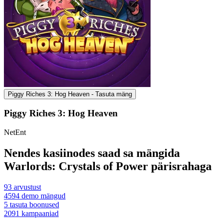
Piggy Riches 3: Hog Heaven - Tasuta mäng
Piggy Riches 3: Hog Heaven
NetEnt
Nendes kasiinodes saad sa mängida
Warlords: Crystals of Power pärisrahaga
93
arvustust
4594
demo mängud
5
tasuta boonused
2091
kampaaniad