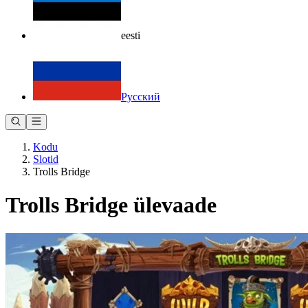
eesti
Русский
Kodu
Slotid
Trolls Bridge
Trolls Bridge ülevaade