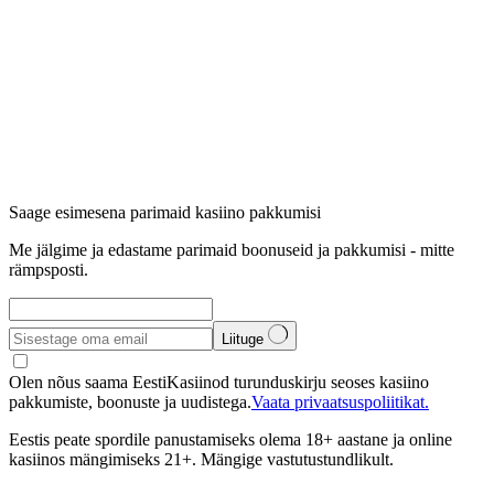
Saage esimesena parimaid kasiino pakkumisi
Me jälgime ja edastame parimaid boonuseid ja pakkumisi - mitte
rämpsposti.
Liituge
Olen nõus saama EestiKasiinod turunduskirju seoses kasiino
pakkumiste, boonuste ja uudistega.
Vaata privaatsuspoliitikat.
Eestis peate spordile panustamiseks olema 18+ aastane ja online
kasiinos mängimiseks 21+. Mängige vastutustundlikult.