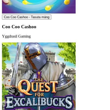
Coo Coo Cashoo - Tasuta mäng
Coo Coo Cashoo
Yggdrasil Gaming