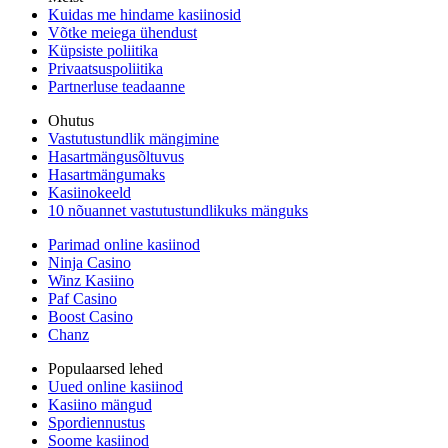
Kuidas me hindame kasiinosid
Võtke meiega ühendust
Küpsiste poliitika
Privaatsuspoliitika
Partnerluse teadaanne
Ohutus
Vastutustundlik mängimine
Hasartmängusõltuvus
Hasartmängumaks
Kasiinokeeld
10 nõuannet vastutustundlikuks mänguks
Parimad online kasiinod
Ninja Casino
Winz Kasiino
Paf Casino
Boost Casino
Chanz
Populaarsed lehed
Uued online kasiinod
Kasiino mängud
Spordiennustus
Soome kasiinod