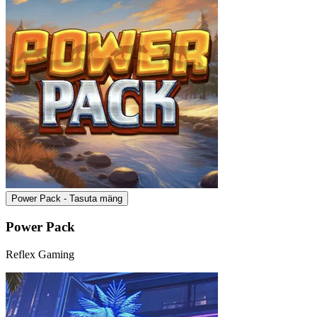
Power Pack - Tasuta mäng
Power Pack
Reflex Gaming