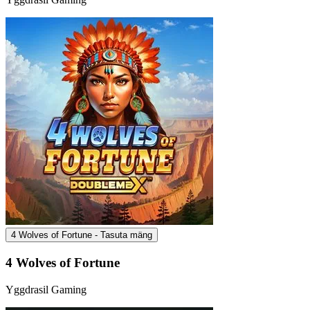
4 Wolves of Fortune - Tasuta mäng
4 Wolves of Fortune
Yggdrasil Gaming