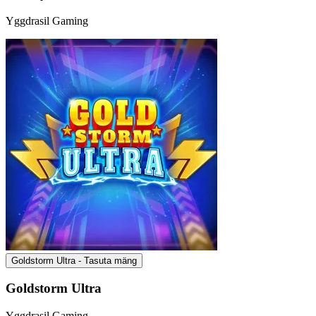
Yggdrasil Gaming
Goldstorm Ultra - Tasuta mäng
Goldstorm Ultra
Yggdrasil Gaming