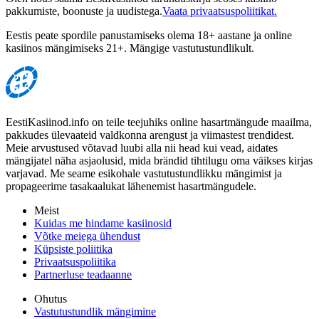
pakkumiste, boonuste ja uudistega.
Vaata privaatsuspoliitikat.
Eestis peate spordile panustamiseks olema 18+ aastane ja online
kasiinos mängimiseks 21+. Mängige vastutustundlikult.
EestiKasiinod.info on teile teejuhiks online hasartmängude maailma,
pakkudes ülevaateid valdkonna arengust ja viimastest trendidest.
Meie arvustused võtavad luubi alla nii head kui vead, aidates
mängijatel näha asjaolusid, mida brändid tihtilugu oma väikses kirjas
varjavad. Me seame esikohale vastutustundlikku mängimist ja
propageerime tasakaalukat lähenemist hasartmängudele.
Meist
Kuidas me hindame kasiinosid
Võtke meiega ühendust
Küpsiste poliitika
Privaatsuspoliitika
Partnerluse teadaanne
Ohutus
Vastutustundlik mängimine