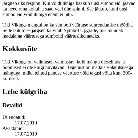
järgneb üks respinn. Kui võiduliiniga haakub uusi sümboleid, jäävad
ka need oma kohal ja saad veel ühe spinni. See jätkub, kuni uusi
sümboleid võiduliiniga enam ei liitu.
Tiki Vikings mängul on ka sümboli väärtuse suurendamise mõõdik.
Selle täitumise järgselt käivitub Symbol Upgrade, mis muudab
madalama väärtusega sümbolid väärtuslikemateks.
Kokkuvõte
Tiki Vikings on välimuselt vaimustav, kuid mängu ülesehitus ja
boonused ei ole kuigi huvitavad. Tegemist on madala volatiilsusega
mänguga, millel tehtud panuse väärtuse võid tagasi võita kuni 300-
kordselt.
Lehe külgriba
Detailid
Uuendatud:
17.07.2019
Avaldatud:
17.07.2019