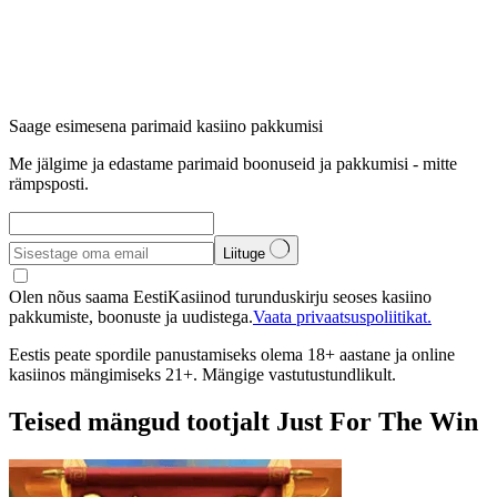
Saage esimesena parimaid kasiino pakkumisi
Me jälgime ja edastame parimaid boonuseid ja pakkumisi - mitte
rämpsposti.
Liituge
Olen nõus saama EestiKasiinod turunduskirju seoses kasiino
pakkumiste, boonuste ja uudistega.
Vaata privaatsuspoliitikat.
Eestis peate spordile panustamiseks olema 18+ aastane ja online
kasiinos mängimiseks 21+. Mängige vastutustundlikult.
Teised mängud tootjalt Just For The Win