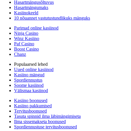
Hasartmängusõltuvus
Hasartmängumaks
Kasiinokeeld
10 nõuannet vastutustundlikuks mänguks
Parimad online kasiinod
Ninja Casino
Winz Kasiino
Paf Casino
Boost Casino
Chanz
Populaarsed lehed
Uued online kasiinod
Kasiino mängud
Spordiennustus
Soome kasiinod
Välismaa kasiinod
Kasiino boonused
Kasiino pakkumised
Tervitusboonused
Tasuta spinnid ilma läbimängimiseta
Ilma sissemakseta boonused
Spordiennustuse tervitusboonused