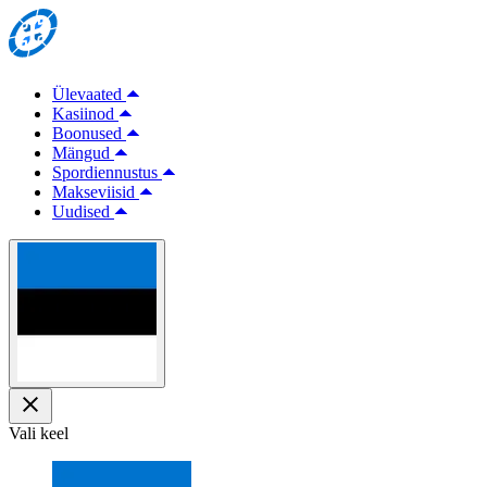
Ülevaated
Kasiinod
Boonused
Mängud
Spordiennustus
Makseviisid
Uudised
Vali keel