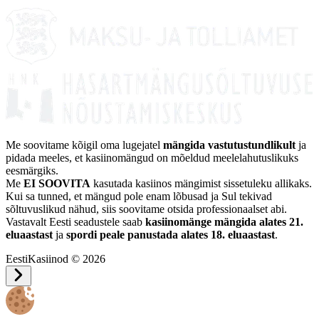
Me soovitame kõigil oma lugejatel
mängida vastutustundlikult
ja
pidada meeles, et kasiinomängud on mõeldud meelelahutuslikuks
eesmärgiks.
Me
EI SOOVITA
kasutada kasiinos mängimist sissetuleku allikaks.
Kui sa tunned, et mängud pole enam lõbusad ja Sul tekivad
sõltuvuslikud nähud, siis soovitame otsida professionaalset abi.
Vastavalt Eesti seadustele saab
kasiinomänge mängida alates 21.
eluaastast
ja
spordi peale panustada alates 18. eluaastast
.
EestiKasiinod © 2026