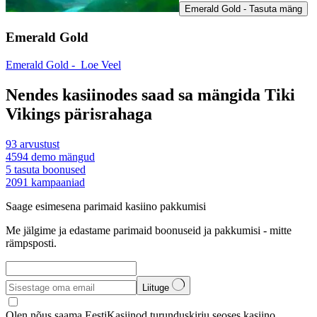
Emerald Gold - Tasuta mäng
Emerald Gold
Emerald Gold -
Loe Veel
Nendes kasiinodes saad sa mängida Tiki
Vikings pärisrahaga
93
arvustust
4594
demo mängud
5
tasuta boonused
2091
kampaaniad
Saage esimesena parimaid kasiino pakkumisi
Me jälgime ja edastame parimaid boonuseid ja pakkumisi - mitte
rämpsposti.
Liituge
Olen nõus saama EestiKasiinod turunduskirju seoses kasiino