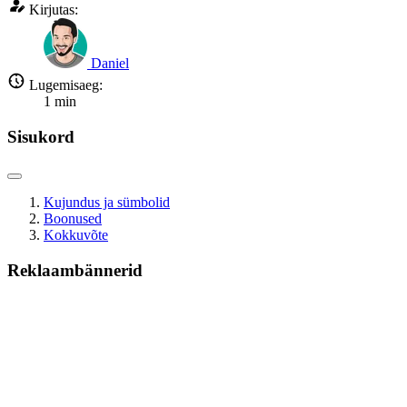
Kirjutas:
Daniel
Lugemisaeg:
1
min
Sisukord
Kujundus ja sümbolid
Boonused
Kokkuvõte
Reklaambännerid