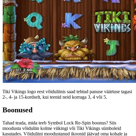
Tiki Vikings logo eest võiduliinis saad tehtud panuse väärtuse tagasi
2-, 4- ja 15-kordselt, kui teenid neid korraga 3, 4 või 5.
Boonused
Tahad teada, mida teeb Symbol Lock Re-Spin boonus? Siis
moodusta võiduliin kolme viikingi või Tiki Vikings sümboleid
kasutades. Võiduliini moodustanud ikoonid jäävad oma kohale ja