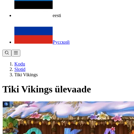
eesti
Русский
Kodu
Slotid
Tiki Vikings
Tiki Vikings ülevaade