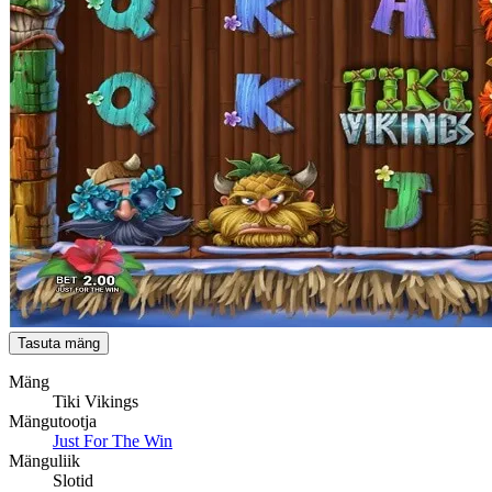
Tasuta mäng
Mäng
Tiki Vikings
Mängutootja
Just For The Win
Mänguliik
Slotid