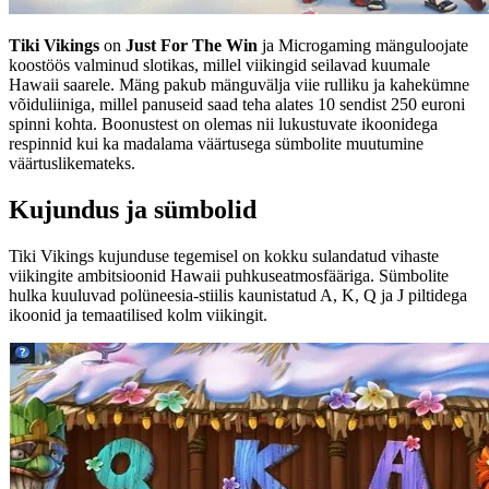
Tiki Vikings
on
Just For The Win
ja Microgaming mänguloojate
koostöös valminud slotikas, millel viikingid seilavad kuumale
Hawaii saarele. Mäng pakub mänguvälja viie rulliku ja kahekümne
võiduliiniga, millel panuseid saad teha alates 10 sendist 250 euroni
spinni kohta. Boonustest on olemas nii lukustuvate ikoonidega
respinnid kui ka madalama väärtusega sümbolite muutumine
väärtuslikemateks.
Kujundus ja sümbolid
Tiki Vikings kujunduse tegemisel on kokku sulandatud vihaste
viikingite ambitsioonid Hawaii puhkuseatmosfääriga. Sümbolite
hulka kuuluvad polüneesia-stiilis kaunistatud A, K, Q ja J piltidega
ikoonid ja temaatilised kolm viikingit.