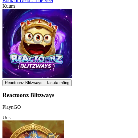
Book of Dead -
Loe Veel
Kuum
Reactoonz Blitzways - Tasuta mäng
Reactoonz Blitzways
PlaynGO
Uus