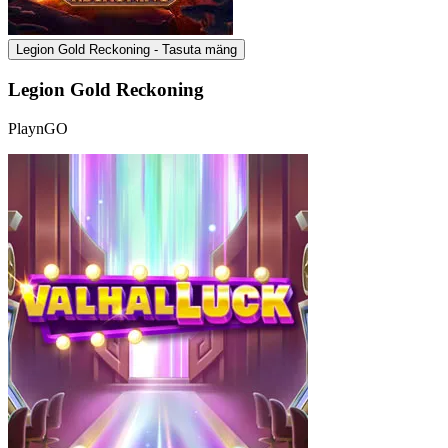
Legion Gold Reckoning - Tasuta mäng
Legion Gold Reckoning
PlaynGO