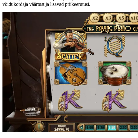
võidukordaja väärtust ja lisavad priikeerutusi.