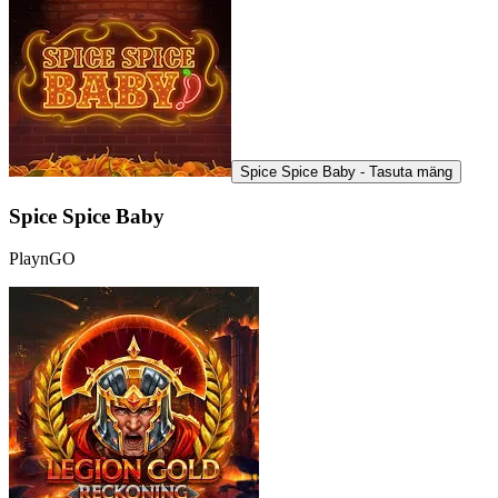
Spice Spice Baby - Tasuta mäng
Spice Spice Baby
PlaynGO