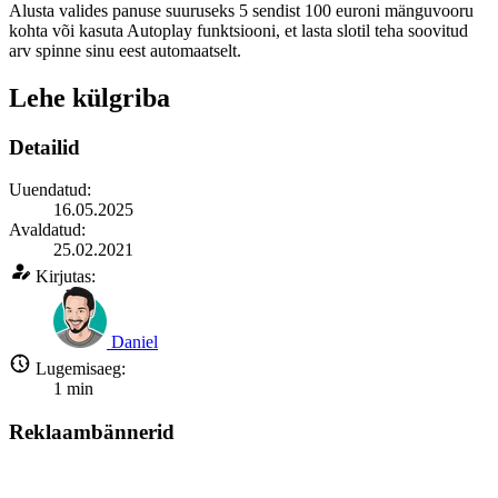
Alusta valides panuse suuruseks 5 sendist 100 euroni mänguvooru
kohta või kasuta Autoplay funktsiooni, et lasta slotil teha soovitud
arv spinne sinu eest automaatselt.
Lehe külgriba
Detailid
Uuendatud:
16.05.2025
Avaldatud:
25.02.2021
Kirjutas:
Daniel
Lugemisaeg:
1
min
Reklaambännerid