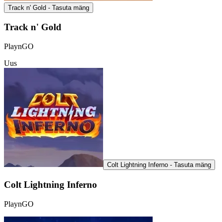
Track n' Gold - Tasuta mäng
Track n' Gold
PlaynGO
Uus
Colt Lightning Inferno - Tasuta mäng
Colt Lightning Inferno
PlaynGO