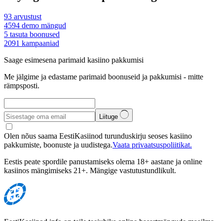
93
arvustust
4594
demo mängud
5
tasuta boonused
2091
kampaaniad
Saage esimesena parimaid kasiino pakkumisi
Me jälgime ja edastame parimaid boonuseid ja pakkumisi - mitte
rämpsposti.
Liituge
Olen nõus saama EestiKasiinod turunduskirju seoses kasiino
pakkumiste, boonuste ja uudistega.
Vaata privaatsuspoliitikat.
Eestis peate spordile panustamiseks olema 18+ aastane ja online
kasiinos mängimiseks 21+. Mängige vastutustundlikult.