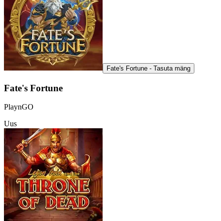
Fate's Fortune - Tasuta mäng
Fate's Fortune
PlaynGO
Uus