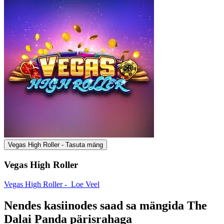
Vegas High Roller - Tasuta mäng
Vegas High Roller
Vegas High Roller -
Loe Veel
Nendes kasiinodes saad sa mängida The
Dalai Panda pärisrahaga