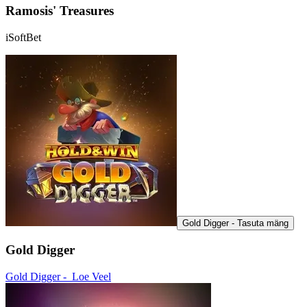
Ramosis' Treasures
iSoftBet
Gold Digger - Tasuta mäng
Gold Digger
Gold Digger -
Loe Veel