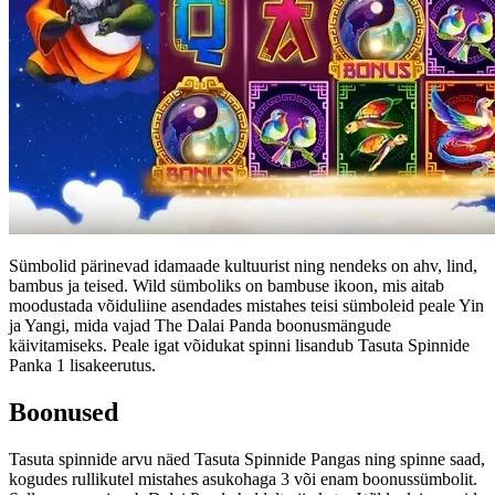
Sümbolid pärinevad idamaade kultuurist ning nendeks on ahv, lind,
bambus ja teised. Wild sümboliks on bambuse ikoon, mis aitab
moodustada võiduliine asendades mistahes teisi sümboleid peale Yin
ja Yangi, mida vajad The Dalai Panda boonusmängude
käivitamiseks. Peale igat võidukat spinni lisandub Tasuta Spinnide
Panka 1 lisakeerutus.
Boonused
Tasuta spinnide arvu näed Tasuta Spinnide Pangas ning spinne saad,
kogudes rullikutel mistahes asukohaga 3 või enam boonussümbolit.