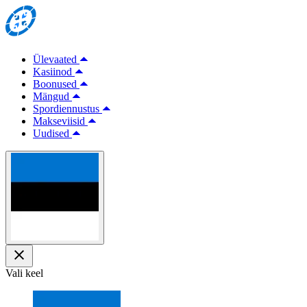
Ülevaated
Kasiinod
Boonused
Mängud
Spordiennustus
Makseviisid
Uudised
Vali keel