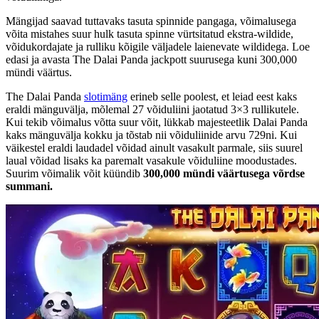
Mängijad saavad tuttavaks tasuta spinnide pangaga, võimalusega
võita mistahes suur hulk tasuta spinne vürtsitatud ekstra-wildide,
võidukordajate ja rulliku kõigile väljadele laienevate wildidega. Loe
edasi ja avasta The Dalai Panda jackpott suurusega kuni 300,000
mündi väärtus.
The Dalai Panda
slotimäng
erineb selle poolest, et leiad eest kaks
eraldi mänguvälja, mõlemal 27 võiduliini jaotatud 3×3 rullikutele.
Kui tekib võimalus võtta suur võit, lükkab majesteetlik Dalai Panda
kaks mänguvälja kokku ja tõstab nii võiduliinide arvu 729ni. Kui
väikestel eraldi laudadel võidad ainult vasakult parmale, siis suurel
laual võidad lisaks ka paremalt vasakule võiduliine moodustades.
Suurim võimalik võit küündib
300,000 mündi väärtusega võrdse
summani.