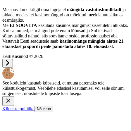
Me soovitame kõigil oma lugejatel
mängida vastutustundlikult
ja
pidada meeles, et kasiinomängud on mõeldud meelelahutuslikuks
eesmärgiks.
Me
EI SOOVITA
kasutada kasiinos mängimist sissetuleku allikaks.
Kui sa tunned, et mängud pole enam lõbusad ja Sul tekivad
sõltuvuslikud nähud, siis soovitame otsida professionaalset abi.
Vastavalt Eesti seadustele saab
kasiinomänge mängida alates 21.
eluaastast
ja
spordi peale panustada alates 18. eluaastast
.
EestiKasiinod © 2026
See koduleht kasutab küpsiseid, et muuta paremaks teie
külastuskogemust. Veebilehe edasisel kasutamisel või selle sõnumi
sulgemisel, nõustute te küpsiste kasutusega.
Küpsiste poliitika
Nõustun