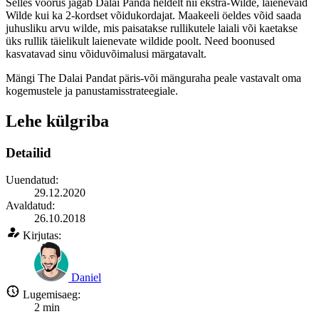
Selles voorus jagab Dalai Panda heldelt nii ekstra-Wilde, laienevaid
Wilde kui ka 2-kordset võidukordajat. Maakeeli öeldes võid saada
juhusliku arvu wilde, mis paisatakse rullikutele laiali või kaetakse
üks rullik täielikult laienevate wildide poolt. Need boonused
kasvatavad sinu võiduvõimalusi märgatavalt.
Mängi The Dalai Pandat päris-või mänguraha peale vastavalt oma
kogemustele ja panustamisstrateegiale.
Lehe külgriba
Detailid
Uuendatud:
29.12.2020
Avaldatud:
26.10.2018
Kirjutas:
Daniel
Lugemisaeg:
2
min