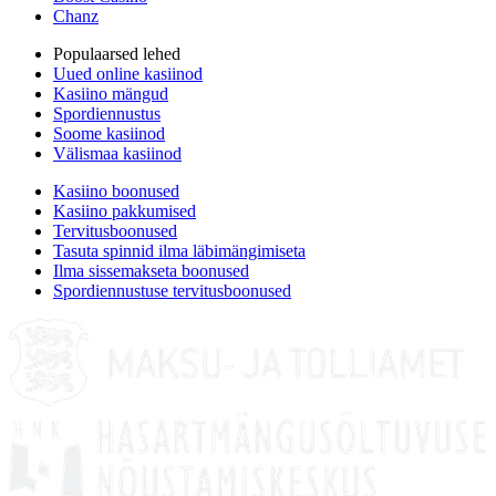
Chanz
Populaarsed lehed
Uued online kasiinod
Kasiino mängud
Spordiennustus
Soome kasiinod
Välismaa kasiinod
Kasiino boonused
Kasiino pakkumised
Tervitusboonused
Tasuta spinnid ilma läbimängimiseta
Ilma sissemakseta boonused
Spordiennustuse tervitusboonused