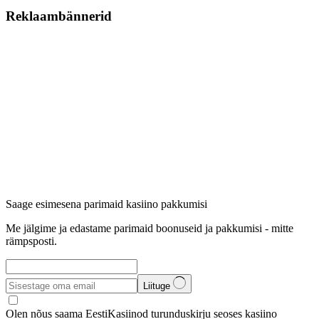
Reklaambännerid
Saage esimesena parimaid kasiino pakkumisi
Me jälgime ja edastame parimaid boonuseid ja pakkumisi - mitte
rämpsposti.
Liituge
Olen nõus saama EestiKasiinod turunduskirju seoses kasiino