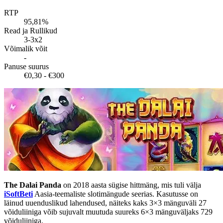
RTP
95,81%
Read ja Rullikud
3-3x2
Võimalik võit
-
Panuse suurus
€0,30 - €300
The Dalai Panda
on 2018 aasta sügise hittmäng, mis tuli välja
iSoftBeti
Aasia-teemaliste slotimängude seerias. Kasutusse on
läinud uuenduslikud lahendused, näiteks kaks 3×3 mänguväli 27
võiduliiniga võib sujuvalt muutuda suureks 6×3 mänguväljaks 729
võiduliiniga.