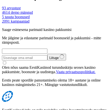
93
arvustust
4614
demo mängud
5
tasuta boonused
2091
kampaaniad
Saage esimesena parimaid kasiino pakkumisi
Me jälgime ja edastame parimaid boonuseid ja pakkumisi - mitte
rämpsposti.
Liituge
Olen nõus saama EestiKasiinod turunduskirju seoses kasiino
pakkumiste, boonuste ja uudistega.
Vaata privaatsuspoliitikat.
Eestis peate spordile panustamiseks olema 18+ aastane ja online
kasiinos mängimiseks 21+. Mängige vastutustundlikult.