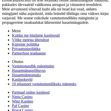
EestiKasiinod.info on teile teejuhiks online hasartmängude maailma,
pakkudes ülevaateid valdkonna arengust ja viimastest trendidest.
Meie arvustused võtavad luubi alla nii head kui vead, aidates
mängijatel näha asjaolusid, mida brändid tihtilugu oma väikses kirjas
varjavad. Me seame esikohale vastutustundlikku mängimist ja
propageerime tasakaalukat lähenemist hasartmängudele.
Meist
Kuidas me hindame kasiinosid
Võtke meiega ühendust
Küpsiste poliitika
Privaatsuspoliitika
Partnerluse teadaanne
Ohutus
Vastutustundlik mängimine
Hasartmängusõltuvus
Hasartmängumaks
Kasiinokeeld
10 nõuannet vastutustundlikuks mänguks
Parimad online kasiinod
Ninja Casino
Winz Kasiino
Paf Casino
Boost Casino