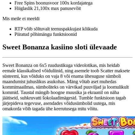
Free Spins boonusvoor 100x kordajatega
Hiiglaslik 21,100x max panusevõit
Mis meile ei meeldi
RTP võib sõltuvalt teenuspakkujast kõikuda
Piiratud põhimängu funktsioonid
Sweet Bonanza kasiino sloti ülevaade
Sweet Bonanza on 6x5 ruudustikuga videolotikas, mis heidab
eemale klassikalised võiduliinid, ning asemele toob Scatter maksete
süsteemi, kus võiduks on vaja 8 või enama ühesuguse sümboli
maandumist juhuslikus asukohas. Mäng võtab aset muhedas
kommimaailmas, sümboliteks on värvikad puuviljad ja loomulikult
kommid. Taustal mängib hoogne muusika ja ekraanil on näha
jäätiseid, suhkruvatti šokolaadimägesid. Tumble funktsioon tagab
järjepideva tegevuse, asendades võidusümbolid uutega, mis
omakorda võib tagada ühe keerutusega mitu võitu.