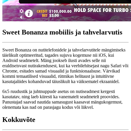
Sweet Bonanza mobiilis ja tahvelarvutis
Sweet Bonanza on nutitelefonidele ja tahvelarvutitele mängimiseks
täielikult optimeeritud, tagades sujuva kogemuse nii iOS, kui
Android seadmetelt. Mäng jookseb ilusti avades selle nii
eraldiseisvast nutirakendusest, kui ka veebilehitsejast nagu Safari või
Chrome, esitades samad visuaalid ja funktsionaalsuse. Värvikad
kommi temaatilised visuaalid, rütmikas helitaust ja intuitiivne
kasutajaliides kohanduvad täiuslikult ka väiksematel ekraanidel.
6x5 ruudustik ja juhtnuppude asetus on nutiseadmest kergesti
kasutatav, ning laeb kiiresti ka vanematelt seadmetelt proovides.
Panustajad saavad nautida samasugust kaasavat mängukogemust,
olenemata kas nad on parasjagu kodus või liikvel.
Kokkuvõte