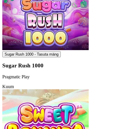
Sugar Rush 1000 - Tasuta mäng
Sugar Rush 1000
Pragmatic Play
Kuum