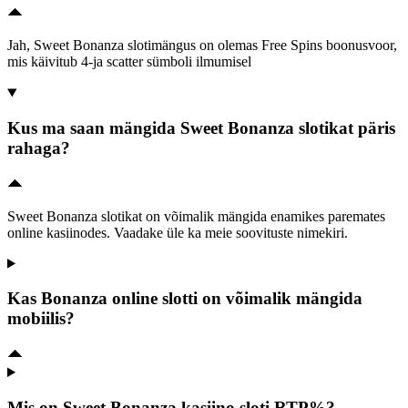
Jah, Sweet Bonanza slotimängus on olemas Free Spins boonusvoor,
mis käivitub 4-ja scatter sümboli ilmumisel
Kus ma saan mängida Sweet Bonanza slotikat päris
rahaga?
Sweet Bonanza slotikat on võimalik mängida enamikes paremates
online kasiinodes. Vaadake üle ka meie soovituste nimekiri.
Kas Bonanza online slotti on võimalik mängida
mobiilis?
Mis on Sweet Bonanza kasiino sloti RTP%?