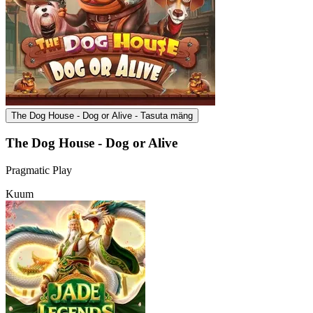
The Dog House - Dog or Alive - Tasuta mäng
The Dog House - Dog or Alive
Pragmatic Play
Kuum