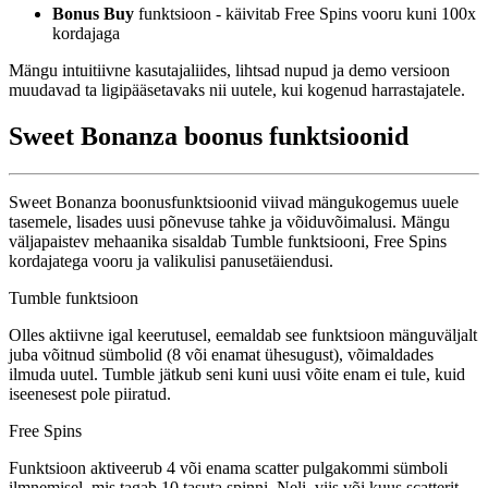
Bonus Buy
funktsioon - käivitab Free Spins vooru kuni 100x
kordajaga
Mängu intuitiivne kasutajaliides, lihtsad nupud ja demo versioon
muudavad ta ligipääsetavaks nii uutele, kui kogenud harrastajatele.
Sweet Bonanza boonus funktsioonid
Sweet Bonanza boonusfunktsioonid viivad mängukogemus uuele
tasemele, lisades uusi põnevuse tahke ja võiduvõimalusi. Mängu
väljapaistev mehaanika sisaldab Tumble funktsiooni, Free Spins
kordajatega vooru ja valikulisi panusetäiendusi.
Tumble funktsioon
Olles aktiivne igal keerutusel, eemaldab see funktsioon mänguväljalt
juba võitnud sümbolid (8 või enamat ühesugust), võimaldades
ilmuda uutel. Tumble jätkub seni kuni uusi võite enam ei tule, kuid
iseenesest pole piiratud.
Free Spins
Funktsioon aktiveerub 4 või enama scatter pulgakommi sümboli
ilmnemisel, mis tagab 10 tasuta spinni. Neli, viis või kuus scatterit