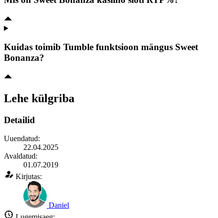
Kuidas toimib Tumble funktsioon mängus Sweet
Bonanza?
Lehe külgriba
Detailid
Uuendatud:
22.04.2025
Avaldatud:
01.07.2019
Kirjutas:
Daniel
Lugemisaeg: