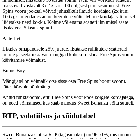
maksavad vastavalt 3x, 5x või 100x algsest panusesummast. Free
Spins vooru jooksul võivad juhuslikult ilmuda kordajad (2x kuni
100x), suurendades antud keerutuse võite. Mitme kordaja sattumisel
liidetakse need kokku. Kolme või enama scatteri ilmumisel saate
lisaks veel 5 tasuta spinni.
Ante Bet
Lisades omapanusele 25% juurde, lisatakse rullikutele scattereid
juurde ja seeläbi saavad mängijad kahekordistada Free Spins vooru
käivitamise võimalust.
Bonus Buy
Mängijatel on võimalik otse sisse osta Free Spins boonusvooru,
jättes kõrvale põhimängu.
Antud funktsioonid, eriti Free Spins voor koos kõrgete kordajatega,
on need võimalused kus saab mängus Sweet Bonanza võita suurelt.
RTP, volatiilsus ja võidutabel
Sweet Bonanza slotika RTP (tagasimakse) on 96.51%, mis on oma