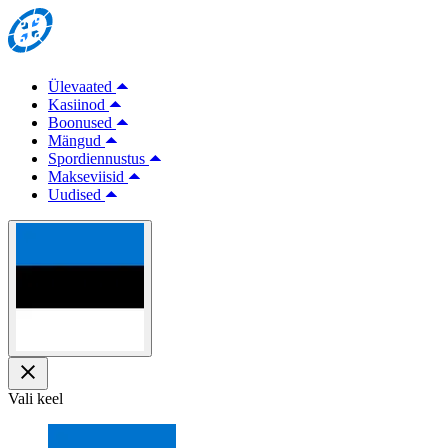
Ülevaated
Kasiinod
Boonused
Mängud
Spordiennustus
Makseviisid
Uudised
Vali keel