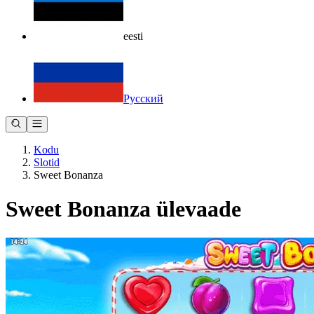
eesti
Русский
Kodu
Slotid
Sweet Bonanza
Sweet Bonanza ülevaade