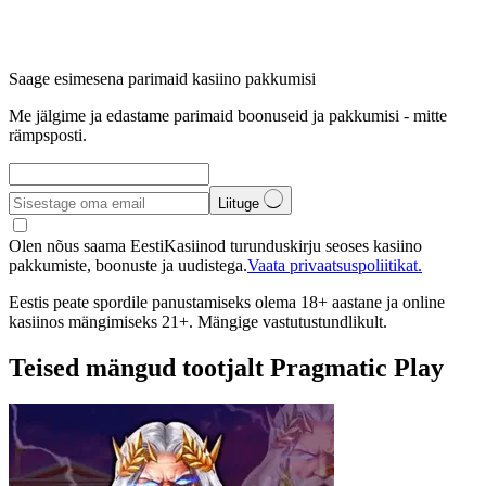
Saage esimesena parimaid kasiino pakkumisi
Me jälgime ja edastame parimaid boonuseid ja pakkumisi - mitte
rämpsposti.
Liituge
Olen nõus saama EestiKasiinod turunduskirju seoses kasiino
pakkumiste, boonuste ja uudistega.
Vaata privaatsuspoliitikat.
Eestis peate spordile panustamiseks olema 18+ aastane ja online
kasiinos mängimiseks 21+. Mängige vastutustundlikult.
Teised mängud tootjalt Pragmatic Play