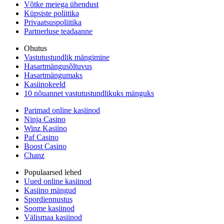
Võtke meiega ühendust
Küpsiste poliitika
Privaatsuspoliitika
Partnerluse teadaanne
Ohutus
Vastutustundlik mängimine
Hasartmängusõltuvus
Hasartmängumaks
Kasiinokeeld
10 nõuannet vastutustundlikuks mänguks
Parimad online kasiinod
Ninja Casino
Winz Kasiino
Paf Casino
Boost Casino
Chanz
Populaarsed lehed
Uued online kasiinod
Kasiino mängud
Spordiennustus
Soome kasiinod
Välismaa kasiinod