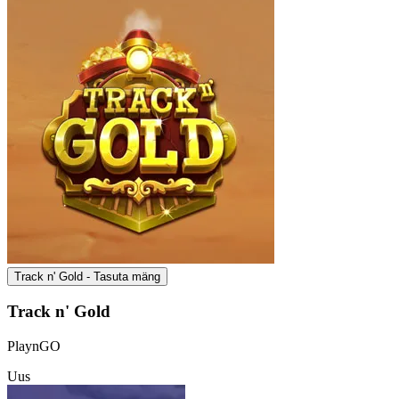
Track n' Gold - Tasuta mäng
Track n' Gold
PlaynGO
Uus