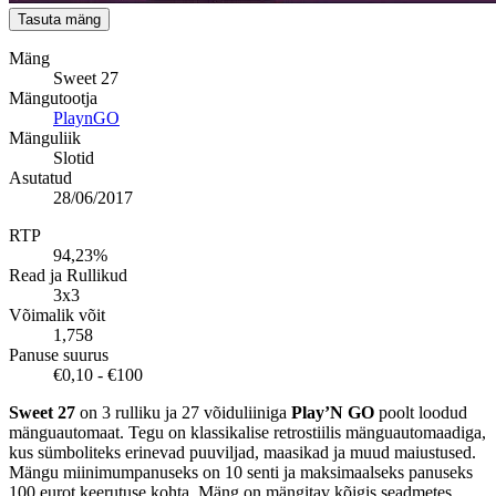
Tasuta mäng
Mäng
Sweet 27
Mängutootja
PlaynGO
Mänguliik
Slotid
Asutatud
28/06/2017
RTP
94,23%
Read ja Rullikud
3x3
Võimalik võit
1,758
Panuse suurus
€0,10 - €100
Sweet 27
on 3 rulliku ja 27 võiduliiniga
Play’N GO
poolt loodud
mänguautomaat. Tegu on klassikalise retrostiilis mänguautomaadiga,
kus sümboliteks erinevad puuviljad, maasikad ja muud maiustused.
Mängu miinimumpanuseks on 10 senti ja maksimaalseks panuseks
100 eurot keerutuse kohta. Mäng on mängitav kõigis seadmetes.