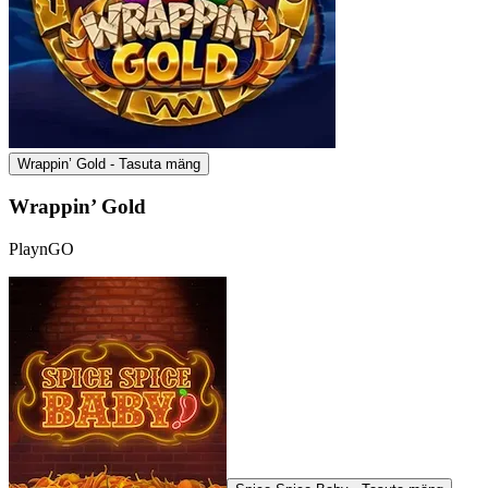
Wrappin’ Gold - Tasuta mäng
Wrappin’ Gold
PlaynGO