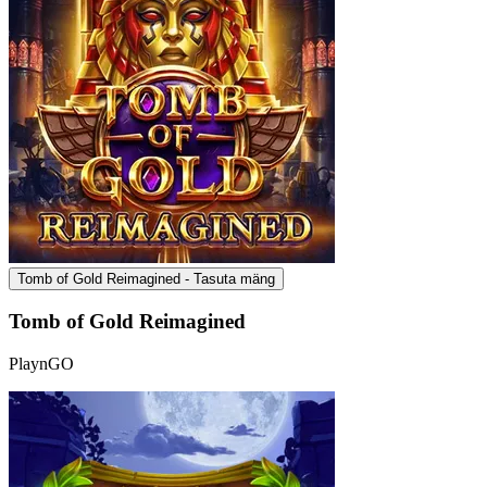
Tomb of Gold Reimagined - Tasuta mäng
Tomb of Gold Reimagined
PlaynGO