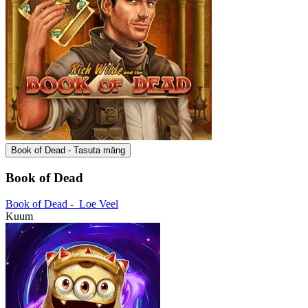
Book of Dead - Tasuta mäng
Book of Dead
Book of Dead -
Loe Veel
Kuum