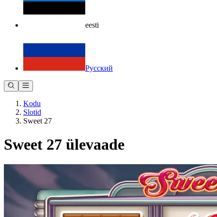
eesti
Русский
Kodu
Slotid
Sweet 27
Sweet 27 ülevaade