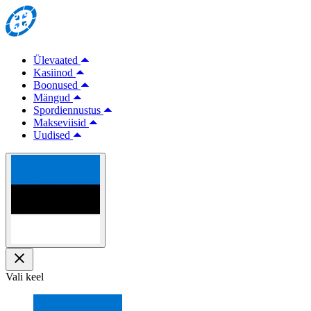
Ülevaated
Kasiinod
Boonused
Mängud
Spordiennustus
Makseviisid
Uudised
Vali keel