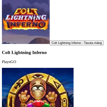
Colt Lightning Inferno - Tasuta mäng
Colt Lightning Inferno
PlaynGO