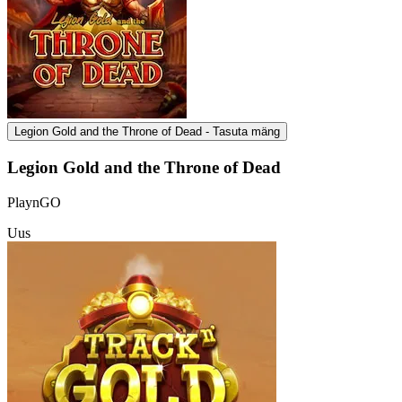
Legion Gold and the Throne of Dead - Tasuta mäng
Legion Gold and the Throne of Dead
PlaynGO
Uus