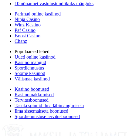
10 nõuannet vastutustundlikuks mänguks
Parimad online kasiinod
Ninja Casino
Winz Kasiino
Paf Casino
Boost Casino
Chanz
Populaarsed lehed
Uued online kasiinod
Kasiino mängud
Spordiennustus
Soome kasiinod
Välismaa kasiinod
Kasiino boonused
Kasiino pakkumised
Tervitusboonused
Tasuta spinnid ilma läbimängimiseta
Ilma sissemakseta boonused
Spordiennustuse tervitusboonused