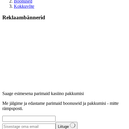
Boonused
Kokkuvõte
Reklaambännerid
Saage esimesena parimaid kasiino pakkumisi
Me jälgime ja edastame parimaid boonuseid ja pakkumisi - mitte
rämpsposti.
Liituge