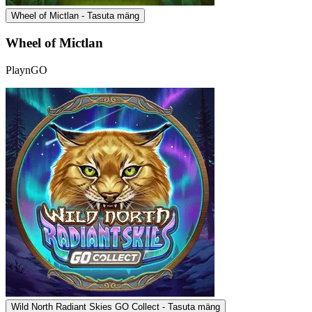
Wheel of Mictlan - Tasuta mäng
Wheel of Mictlan
PlaynGO
Wild North Radiant Skies GO Collect - Tasuta mäng