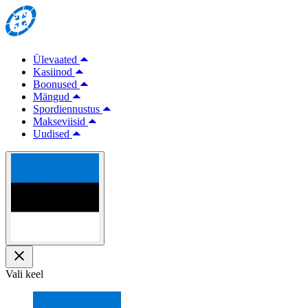
Ülevaated
Kasiinod
Boonused
Mängud
Spordiennustus
Makseviisid
Uudised
Vali keel