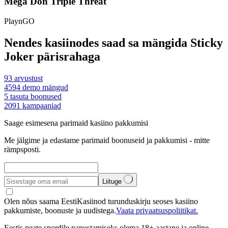
Mega Don Triple Threat
PlaynGO
Nendes kasiinodes saad sa mängida Sticky
Joker pärisrahaga
93
arvustust
4594
demo mängud
5
tasuta boonused
2091
kampaaniad
Saage esimesena parimaid kasiino pakkumisi
Me jälgime ja edastame parimaid boonuseid ja pakkumisi - mitte
rämpsposti.
Liituge
Olen nõus saama EestiKasiinod turunduskirju seoses kasiino
pakkumiste, boonuste ja uudistega.
Vaata privaatsuspoliitikat.
Eestis peate spordile panustamiseks olema 18+ aastane ja online