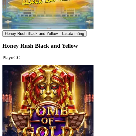
Honey Rush Black and Yellow - Tasuta mäng
Honey Rush Black and Yellow
PlaynGO