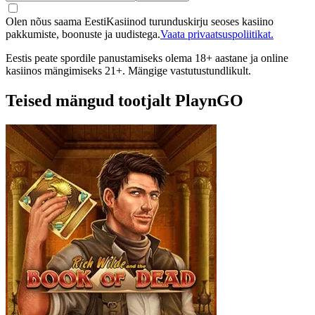
Olen nõus saama EestiKasiinod turunduskirju seoses kasiino
pakkumiste, boonuste ja uudistega.
Vaata privaatsuspoliitikat.
Eestis peate spordile panustamiseks olema 18+ aastane ja online
kasiinos mängimiseks 21+. Mängige vastutustundlikult.
Teised mängud tootjalt PlaynGO