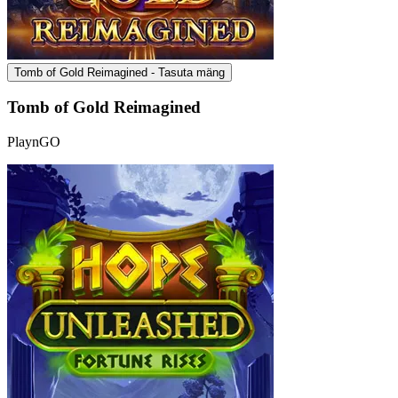
Tomb of Gold Reimagined - Tasuta mäng
Tomb of Gold Reimagined
PlaynGO