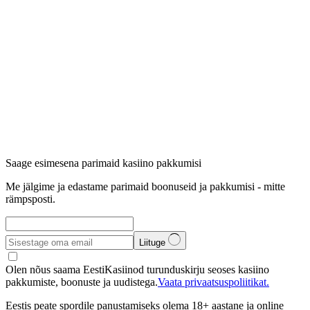
Saage esimesena parimaid kasiino pakkumisi
Me jälgime ja edastame parimaid boonuseid ja pakkumisi - mitte
rämpsposti.
Liituge
Olen nõus saama EestiKasiinod turunduskirju seoses kasiino
pakkumiste, boonuste ja uudistega.
Vaata privaatsuspoliitikat.
Eestis peate spordile panustamiseks olema 18+ aastane ja online