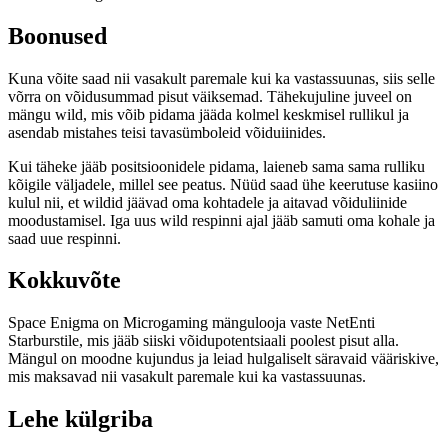
Boonused
Kuna võite saad nii vasakult paremale kui ka vastassuunas, siis selle
võrra on võidusummad pisut väiksemad. Tähekujuline juveel on
mängu wild, mis võib pidama jääda kolmel keskmisel rullikul ja
asendab mistahes teisi tavasümboleid võiduiinides.
Kui täheke jääb positsioonidele pidama, laieneb sama sama rulliku
kõigile väljadele, millel see peatus. Nüüd saad ühe keerutuse kasiino
kulul nii, et wildid jäävad oma kohtadele ja aitavad võiduliinide
moodustamisel. Iga uus wild respinni ajal jääb samuti oma kohale ja
saad uue respinni.
Kokkuvõte
Space Enigma on Microgaming mängulooja vaste NetEnti
Starburstile, mis jääb siiski võidupotentsiaali poolest pisut alla.
Mängul on moodne kujundus ja leiad hulgaliselt säravaid vääriskive,
mis maksavad nii vasakult paremale kui ka vastassuunas.
Lehe külgriba