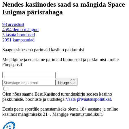
Nendes kasiinodes saad sa mängida Space
Enigma pärisrahaga
93
arvustust
4594
demo mängud
5
tasuta boonused
2091
kampaaniad
Saage esimesena parimaid kasiino pakkumisi
Me jälgime ja edastame parimaid boonuseid ja pakkumisi - mitte
rämpsposti.
Liituge
Olen nõus saama EestiKasiinod turunduskirju seoses kasiino
pakkumiste, boonuste ja uudistega.
Vaata privaatsuspoliitikat.
Eestis peate spordile panustamiseks olema 18+ aastane ja online
kasiinos mängimiseks 21+. Mängige vastutustundlikult.