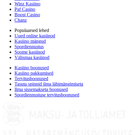
Winz Kasiino
Paf Casino
Boost Casino
Chanz
Populaarsed lehed
Uued online kasiinod
Kasiino mängud
Spordiennustus
Soome kasiinod
Välismaa kasiinod
Kasiino boonused
Kasiino pakkumised
Tervitusboonused
Tasuta spinnid ilma läbimängimiseta
Ilma sissemakseta boonused
Spordiennustuse tervitusboonused