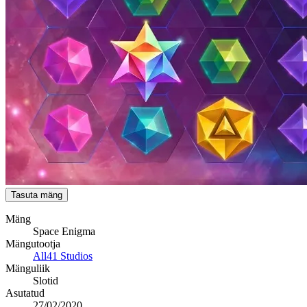
Tasuta mäng
Mäng
Space Enigma
Mängutootja
All41 Studios
Mänguliik
Slotid
Asutatud
27/02/2020