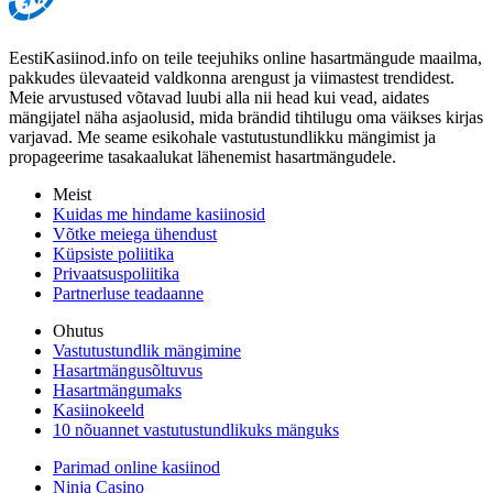
EestiKasiinod.info on teile teejuhiks online hasartmängude maailma,
pakkudes ülevaateid valdkonna arengust ja viimastest trendidest.
Meie arvustused võtavad luubi alla nii head kui vead, aidates
mängijatel näha asjaolusid, mida brändid tihtilugu oma väikses kirjas
varjavad. Me seame esikohale vastutustundlikku mängimist ja
propageerime tasakaalukat lähenemist hasartmängudele.
Meist
Kuidas me hindame kasiinosid
Võtke meiega ühendust
Küpsiste poliitika
Privaatsuspoliitika
Partnerluse teadaanne
Ohutus
Vastutustundlik mängimine
Hasartmängusõltuvus
Hasartmängumaks
Kasiinokeeld
10 nõuannet vastutustundlikuks mänguks
Parimad online kasiinod
Ninja Casino