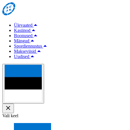
Ülevaated
Kasiinod
Boonused
Mängud
Spordiennustus
Makseviisid
Uudised
Vali keel