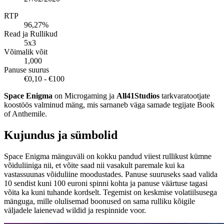
RTP
96,27%
Read ja Rullikud
5x3
Võimalik võit
1,000
Panuse suurus
€0,10 - €100
Space Enigma
on Microgaming ja
All41Studios
tarkvaratootjate
koostöös valminud mäng, mis sarnaneb väga samade tegijate Book
of Anthemile.
Kujundus ja sümbolid
Space Enigma mänguväli on kokku pandud viiest rullikust kümne
võiduliiniga nii, et võite saad nii vasakult paremale kui ka
vastassuunas võiduliine moodustades. Panuse suuruseks saad valida
10 sendist kuni 100 euroni spinni kohta ja panuse väärtuse tagasi
võita ka kuni tuhande kordselt. Tegemist on keskmise volatiilsusega
mänguga, mille olulisemad boonused on sama rulliku kõigile
väljadele laienevad wildid ja respinnide voor.