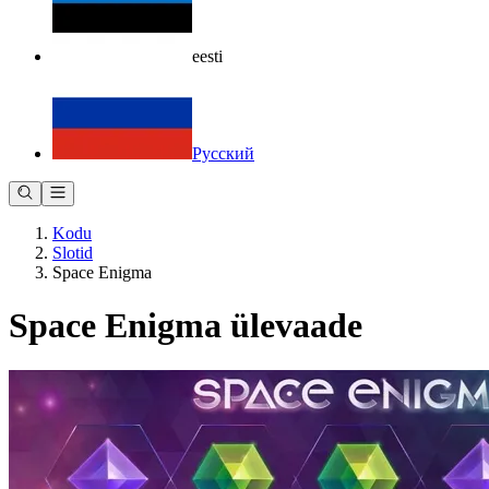
eesti
Русский
Kodu
Slotid
Space Enigma
Space Enigma ülevaade