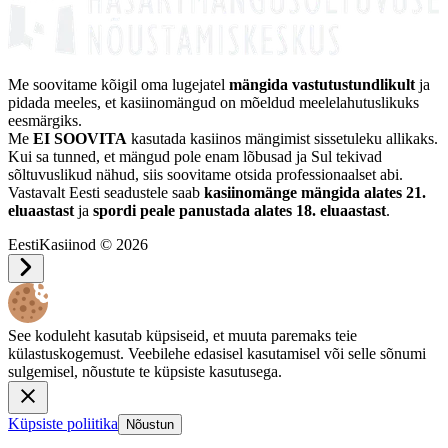
Me soovitame kõigil oma lugejatel
mängida vastutustundlikult
ja
pidada meeles, et kasiinomängud on mõeldud meelelahutuslikuks
eesmärgiks.
Me
EI SOOVITA
kasutada kasiinos mängimist sissetuleku allikaks.
Kui sa tunned, et mängud pole enam lõbusad ja Sul tekivad
sõltuvuslikud nähud, siis soovitame otsida professionaalset abi.
Vastavalt Eesti seadustele saab
kasiinomänge mängida alates 21.
eluaastast
ja
spordi peale panustada alates 18. eluaastast
.
EestiKasiinod © 2026
See koduleht kasutab küpsiseid, et muuta paremaks teie
külastuskogemust. Veebilehe edasisel kasutamisel või selle sõnumi
sulgemisel, nõustute te küpsiste kasutusega.
Küpsiste poliitika
Nõustun