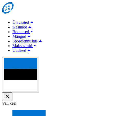
Ülevaated
Kasiinod
Boonused
Mängud
Spordiennustus
Makseviisid
Uudised
Vali keel