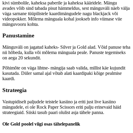
kivi sümbolile, kaheksa paberile ja kaheksa kääridele. Mängu
avades võib sind tabada pisut hämmeldus, sest mänguväli näeb välja
väga sarnane tüüpilistele kaardimängudele nagu blackjack või
videopokker. Mõlema mänguala kohal jookseb info viimase viie
mänguvooru kohta.
Panustamine
Mänguväli on jagatud kaheks- Silver ja Gold alad. Võid panuse teha
nii hõbeda, kulla või mõlema mänguala peale. Panuste tegemiseks
on aega 20 sekundit.
Põhimõte on väga lihtne- mängija saab valida, millist käe kujundit
kasutada. Diiler samal ajal võtab alati kaardipaki kõige pealmise
kaardi.
Strateegia
Vastupidiselt paljudele teistele kasiino ja eriti just live kasiino
mängudele, ei ole Rock Paper Scissors eriti palju erinevaid häid
strateegiaid. Siiski tasub paari olulist asja tähele panna.
Ole Gold poolel viigi osas tähelepanelik