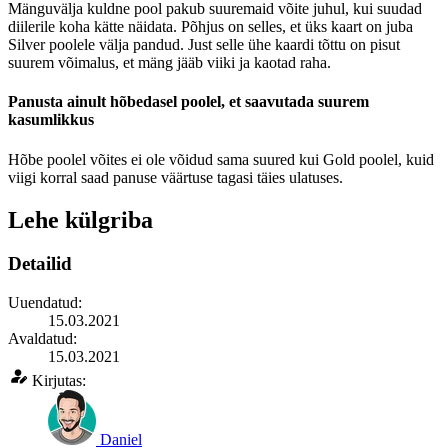
Mänguvälja kuldne pool pakub suuremaid võite juhul, kui suudad
diilerile koha kätte näidata. Põhjus on selles, et üks kaart on juba
Silver poolele välja pandud. Just selle ühe kaardi tõttu on pisut
suurem võimalus, et mäng jääb viiki ja kaotad raha.
Panusta ainult hõbedasel poolel, et saavutada suurem
kasumlikkus
Hõbe poolel võites ei ole võidud sama suured kui Gold poolel, kuid
viigi korral saad panuse väärtuse tagasi täies ulatuses.
Lehe külgriba
Detailid
Uuendatud:
15.03.2021
Avaldatud:
15.03.2021
Kirjutas:
Daniel