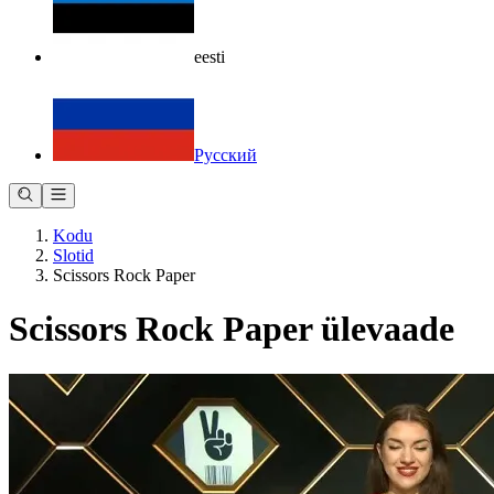
eesti
Русский
Kodu
Slotid
Scissors Rock Paper
Scissors Rock Paper ülevaade