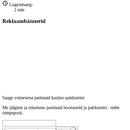
Lugemisaeg:
2
min
Reklaambännerid
Saage esimesena parimaid kasiino pakkumisi
Me jälgime ja edastame parimaid boonuseid ja pakkumisi - mitte
rämpsposti.