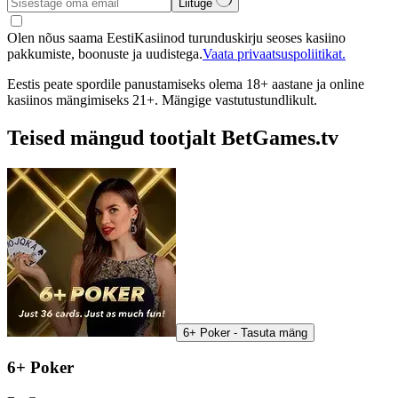
Liituge
Olen nõus saama EestiKasiinod turunduskirju seoses kasiino
pakkumiste, boonuste ja uudistega.
Vaata privaatsuspoliitikat.
Eestis peate spordile panustamiseks olema 18+ aastane ja online
kasiinos mängimiseks 21+. Mängige vastutustundlikult.
Teised mängud tootjalt BetGames.tv
6+ Poker - Tasuta mäng
6+ Poker