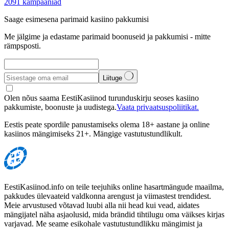
2091
kampaaniad
Saage esimesena parimaid kasiino pakkumisi
Me jälgime ja edastame parimaid boonuseid ja pakkumisi - mitte
rämpsposti.
Liituge
Olen nõus saama EestiKasiinod turunduskirju seoses kasiino
pakkumiste, boonuste ja uudistega.
Vaata privaatsuspoliitikat.
Eestis peate spordile panustamiseks olema 18+ aastane ja online
kasiinos mängimiseks 21+. Mängige vastutustundlikult.
EestiKasiinod.info on teile teejuhiks online hasartmängude maailma,
pakkudes ülevaateid valdkonna arengust ja viimastest trendidest.
Meie arvustused võtavad luubi alla nii head kui vead, aidates
mängijatel näha asjaolusid, mida brändid tihtilugu oma väikses kirjas
varjavad. Me seame esikohale vastutustundlikku mängimist ja