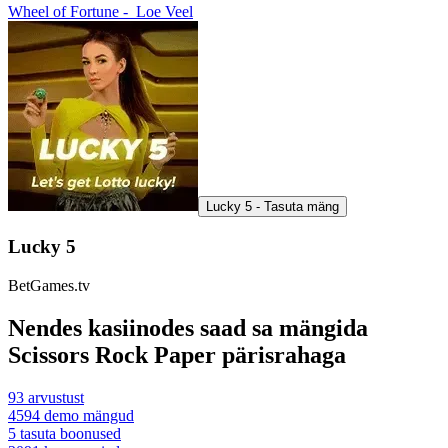
Wheel of Fortune -
Loe Veel
Lucky 5 - Tasuta mäng
Lucky 5
BetGames.tv
Nendes kasiinodes saad sa mängida
Scissors Rock Paper pärisrahaga
93
arvustust
4594
demo mängud
5
tasuta boonused