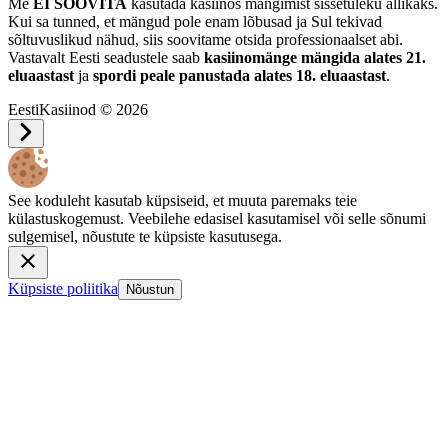
Me
EI SOOVITA
kasutada kasiinos mängimist sissetuleku allikaks.
Kui sa tunned, et mängud pole enam lõbusad ja Sul tekivad
sõltuvuslikud nähud, siis soovitame otsida professionaalset abi.
Vastavalt Eesti seadustele saab
kasiinomänge mängida alates 21.
eluaastast
ja
spordi peale panustada alates 18. eluaastast
.
EestiKasiinod © 2026
See koduleht kasutab küpsiseid, et muuta paremaks teie
külastuskogemust. Veebilehe edasisel kasutamisel või selle sõnumi
sulgemisel, nõustute te küpsiste kasutusega.
Küpsiste poliitika
Nõustun