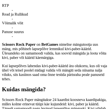
RTP
-
Read ja Rullikud
-
Võimalik võit
-
Panuse suurus
-
Scissors Rock Paper
on
BetGames
nimelise mängutootja uus
mäng, mis põhineb lapsepõlve lemmikul kivi-paber-käärid.
Ülesandeks on samamoodi valida, kas soovid mängida ja loota võita
kivi, paber või käärid käemärgiga.
Kui lapsepõlves lahendas kivi-paber-käärid ära olukorra, kus oli vaja
ühel või teisel poolel midagi valida või mängiti seda niisama nalja
viluks, siis kasiinos saad oma õnne testida pärisraha peale panuseid
tehes.
Kuidas mängida?
Scissors Rock Paper mängitakse 24 kaardist koosneva kaardipakiga,
milles kolme erinevat tüüpi käe kujundeid: kivi, paber ja käärid.
Täpselt samamoodi nagu levinud lapsepõlve mänguski. Kivi võidab