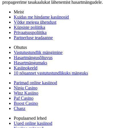
propageerime tasakaalukat lähenemist hasartmängudele.
Meist
Kuidas me hindame kasiinosid
Võtke meiega ühendust
Küpsiste poliitika
Privaatsuspoliitika
Partnerluse teadaanne
Ohutus
Vastutustundlik mängimine
Hasartmängusõltuvus
Hasartmängumaks
Kasiinokeeld
10 nõuannet vastutustundlikuks mänguks
Parimad online kasiinod
Ninja Casino
Winz Kasiino
Paf Casino
Boost Casino
Chanz
Populaarsed lehed
Uued online kasiinod