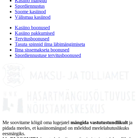
Kasiino mängud
Spordiennustus
Soome kasiinod
Välismaa kasiinod
Kasiino boonused
Kasiino pakkumised
Tervitusboonused
Tasuta spinnid ilma läbimängimiseta
Ilma sissemakseta boonused
Spordiennustuse tervitusboonused
Me soovitame kõigil oma lugejatel
mängida vastutustundlikult
ja
pidada meeles, et kasiinomängud on mõeldud meelelahutuslikuks
eesmärgiks.