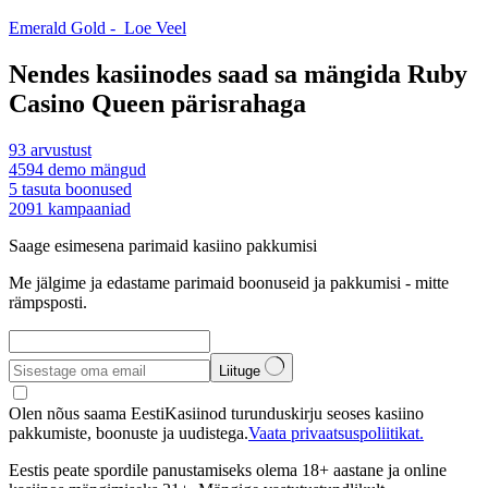
Emerald Gold -
Loe Veel
Nendes kasiinodes saad sa mängida Ruby
Casino Queen pärisrahaga
93
arvustust
4594
demo mängud
5
tasuta boonused
2091
kampaaniad
Saage esimesena parimaid kasiino pakkumisi
Me jälgime ja edastame parimaid boonuseid ja pakkumisi - mitte
rämpsposti.
Liituge
Olen nõus saama EestiKasiinod turunduskirju seoses kasiino
pakkumiste, boonuste ja uudistega.
Vaata privaatsuspoliitikat.
Eestis peate spordile panustamiseks olema 18+ aastane ja online