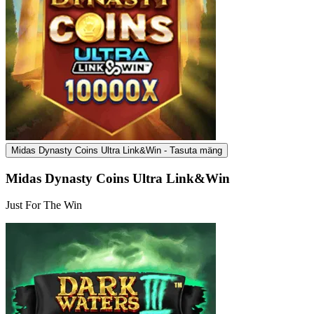
Midas Dynasty Coins Ultra Link&Win - Tasuta mäng
Midas Dynasty Coins Ultra Link&Win
Just For The Win