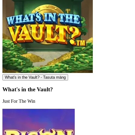
What's in the Vault? - Tasuta mäng
What's in the Vault?
Just For The Win