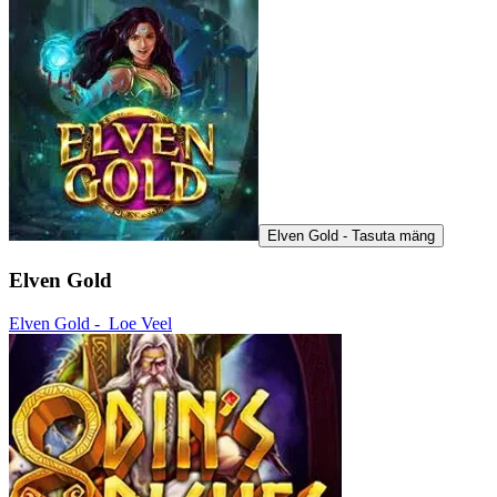
Elven Gold - Tasuta mäng
Elven Gold
Elven Gold -
Loe Veel