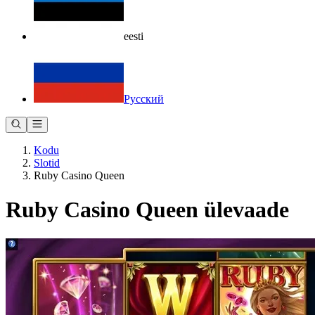
eesti
Русский
Kodu
Slotid
Ruby Casino Queen
Ruby Casino Queen ülevaade