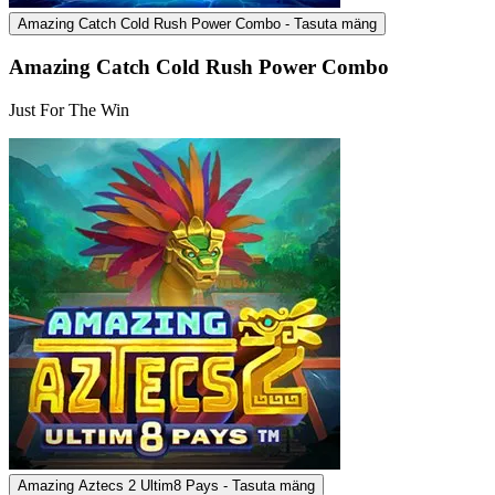
Amazing Catch Cold Rush Power Combo - Tasuta mäng
Amazing Catch Cold Rush Power Combo
Just For The Win
Amazing Aztecs 2 Ultim8 Pays - Tasuta mäng