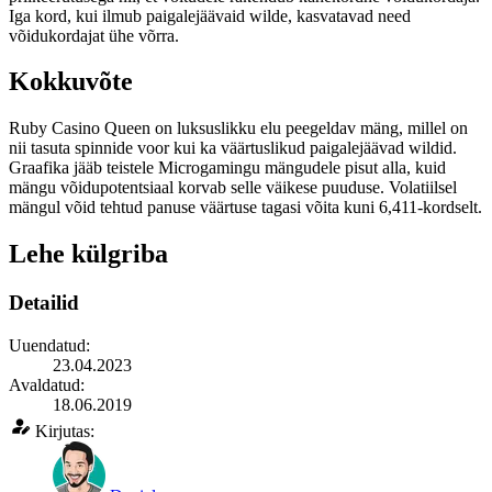
Iga kord, kui ilmub paigalejäävaid wilde, kasvatavad need
võidukordajat ühe võrra.
Kokkuvõte
Ruby Casino Queen on luksuslikku elu peegeldav mäng, millel on
nii tasuta spinnide voor kui ka väärtuslikud paigalejäävad wildid.
Graafika jääb teistele Microgamingu mängudele pisut alla, kuid
mängu võidupotentsiaal korvab selle väikese puuduse. Volatiilsel
mängul võid tehtud panuse väärtuse tagasi võita kuni 6,411-kordselt.
Lehe külgriba
Detailid
Uuendatud:
23.04.2023
Avaldatud:
18.06.2019
Kirjutas: