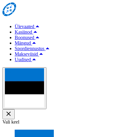
Ülevaated
Kasiinod
Boonused
Mängud
Spordiennustus
Makseviisid
Uudised
Vali keel