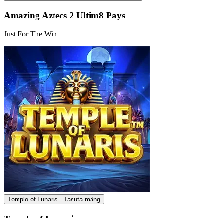
Amazing Aztecs 2 Ultim8 Pays
Just For The Win
Temple of Lunaris - Tasuta mäng