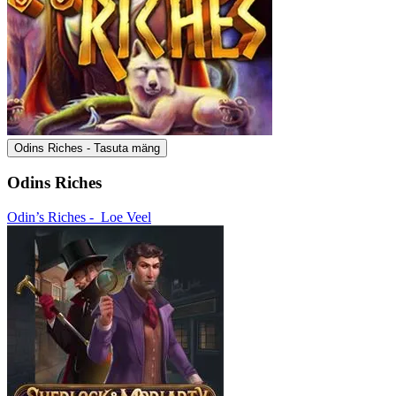
Odins Riches - Tasuta mäng
Odins Riches
Odin’s Riches -
Loe Veel