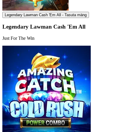
Legendary Lawman Cash 'Em All - Tasuta mäng
Legendary Lawman Cash 'Em All
Just For The Win