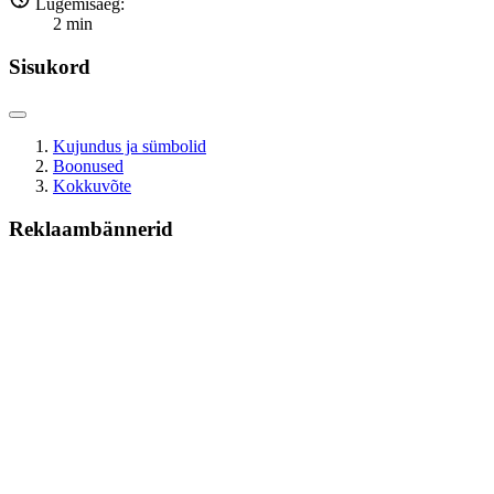
Lugemisaeg:
2
min
Sisukord
Kujundus ja sümbolid
Boonused
Kokkuvõte
Reklaambännerid