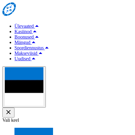
Ülevaated
Kasiinod
Boonused
Mängud
Spordiennustus
Makseviisid
Uudised
Vali keel