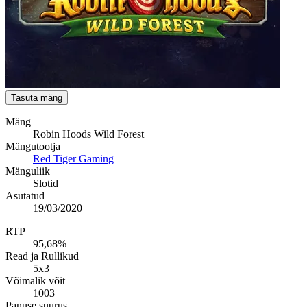
Tasuta mäng
Mäng
Robin Hoods Wild Forest
Mängutootja
Red Tiger Gaming
Mänguliik
Slotid
Asutatud
19/03/2020
RTP
95,68%
Read ja Rullikud
5x3
Võimalik võit
1003
Panuse suurus