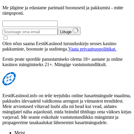
Me jälgime ja edastame parimaid boonuseid ja pakkumisi - mitte
rämpsposti.
Liituge
Olen nõus saama EestiKasiinod turunduskirju seoses kasiino
pakkumiste, boonuste ja uudistega.
Vaata privaatsuspoliitikat.
Eestis peate spordile panustamiseks olema 18+ aastane ja online
kasiinos mängimiseks 21+. Mängige vastutustundlikult.
EestiKasiinod.info on teile teejuhiks online hasartmängude maailma,
pakkudes ülevaateid valdkonna arengust ja viimastest trendidest.
Meie arvustused võtavad luubi alla nii head kui vead, aidates
mängijatel näha asjaolusid, mida brändid tihtilugu oma väikses kirjas
varjavad. Me seame esikohale vastutustundlikku mängimist ja
propageerime tasakaalukat lähenemist hasartmängudele.
Meist