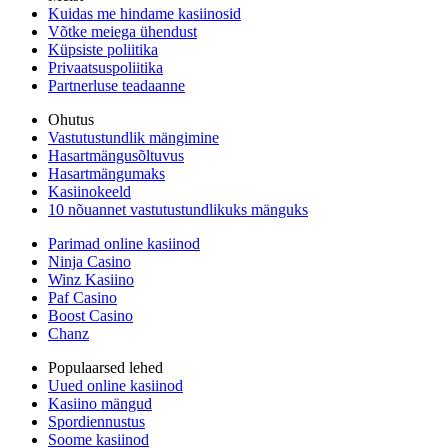
Kuidas me hindame kasiinosid
Võtke meiega ühendust
Küpsiste poliitika
Privaatsuspoliitika
Partnerluse teadaanne
Ohutus
Vastutustundlik mängimine
Hasartmängusõltuvus
Hasartmängumaks
Kasiinokeeld
10 nõuannet vastutustundlikuks mänguks
Parimad online kasiinod
Ninja Casino
Winz Kasiino
Paf Casino
Boost Casino
Chanz
Populaarsed lehed
Uued online kasiinod
Kasiino mängud
Spordiennustus
Soome kasiinod