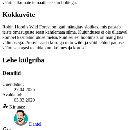
väärtuslikumate temaatiliste sümbolitega.
Kokkuvõte
Robin Hood’s Wild Forest on igati mängitav slotikas, mis paistab
teiste omasuguste seast kahtlemata silma. Kujunduses ei ole üllataval
kombel kasutatud üldse metsa, kuid sellest hoolimata on mäng hea
välimusega. Proovi saada korraga mitu wildi ja võid tehtud panuse
väärtuse tagasi teenida kuni kolmesaja kordselt.
Lehe külgriba
Detailid
Uuendatud:
27.04.2025
Avaldatud:
03.03.2020
Kirjutas:
Daniel