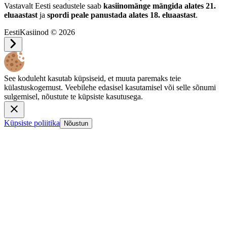
Vastavalt Eesti seadustele saab
kasiinomänge mängida alates 21.
eluaastast
ja
spordi peale panustada alates 18. eluaastast
.
EestiKasiinod © 2026
See koduleht kasutab küpsiseid, et muuta paremaks teie
külastuskogemust. Veebilehe edasisel kasutamisel või selle sõnumi
sulgemisel, nõustute te küpsiste kasutusega.
Küpsiste poliitika
Nõustun