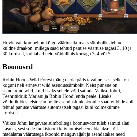
Huvitavalt kombel on kõige väärtuslikumaks sümboliks tehtud
kuldne draakon, millega saad tehtud panuse väärtuse tagasi 3, 10 ja
30 kordselt, kui tabad neid võiduliinis korraga 3, 4 või 5.
Boonused
Robin Hoods Wild Forest mäng ei ole päris tavaline, sest sellel on
koguni neli erinevat wild asendussümbolit. Neist punane on
standardne wild, kuid lisaks sellele võid sattuda Väikse Johni,
Teenritüdruk Mariani ja Robin Hoodi enda peale. Lisaks
võiduliinides teiste sümbolite asendusfunktsioonile saad wildide abil
tehtud panuse väärtuse automaatselt tagasi kuni kolmekümne
kordselt.
Väikse Johni langevate sümbolitega boonusvoor tuleb samuti alati
kasuks, sest selle funktsiooni käivitumisel eemaldatakse kõik
madalama väärtusega ikoonid mänguväljalt ja asendatakse need