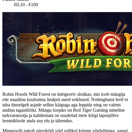
€0,10 - €100
Robin Hoods Wild Forest on intrigeeriv slotikas, mis toob mängija
ette maailma kuulsaima lindprii uued seiklused. Nottinghami šerif ei
taha ilmselgelt asjade sellise käiguga aga leppida ning on valmis
andma tagasilööki. Mängu loojaks on Red Tiger Gaming nimeline
tarkvaratootja ja kahtlemata on suudetud meie kõigi lapsepõlve
lemmikloole anda uus elu ja tähendus.
Mänguväli pakub närvikõdi viiel rullikul kümne võiduliiniga, samal