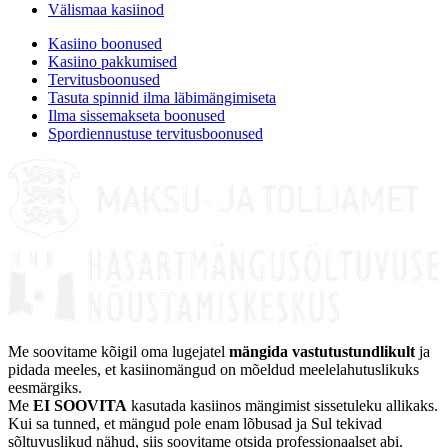
Välismaa kasiinod
Kasiino boonused
Kasiino pakkumised
Tervitusboonused
Tasuta spinnid ilma läbimängimiseta
Ilma sissemakseta boonused
Spordiennustuse tervitusboonused
Me soovitame kõigil oma lugejatel
mängida vastutustundlikult
ja
pidada meeles, et kasiinomängud on mõeldud meelelahutuslikuks
eesmärgiks.
Me
EI SOOVITA
kasutada kasiinos mängimist sissetuleku allikaks.
Kui sa tunned, et mängud pole enam lõbusad ja Sul tekivad
sõltuvuslikud nähud, siis soovitame otsida professionaalset abi.