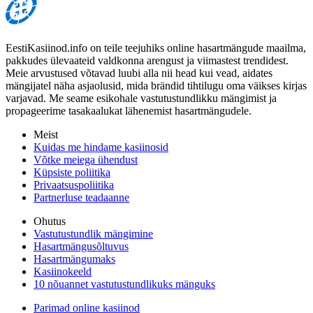
EestiKasiinod.info on teile teejuhiks online hasartmängude maailma,
pakkudes ülevaateid valdkonna arengust ja viimastest trendidest.
Meie arvustused võtavad luubi alla nii head kui vead, aidates
mängijatel näha asjaolusid, mida brändid tihtilugu oma väikses kirjas
varjavad. Me seame esikohale vastutustundlikku mängimist ja
propageerime tasakaalukat lähenemist hasartmängudele.
Meist
Kuidas me hindame kasiinosid
Võtke meiega ühendust
Küpsiste poliitika
Privaatsuspoliitika
Partnerluse teadaanne
Ohutus
Vastutustundlik mängimine
Hasartmängusõltuvus
Hasartmängumaks
Kasiinokeeld
10 nõuannet vastutustundlikuks mänguks
Parimad online kasiinod