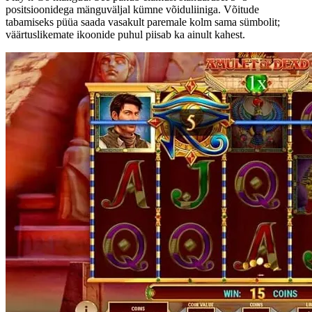
positsioonidega mänguväljal kümne võiduliiniga. Võitude
tabamiseks püüa saada vasakult paremale kolm sama sümbolit;
väärtuslikemate ikoonide puhul piisab ka ainult kahest.