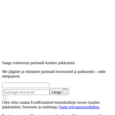
Saage esimesena parimaid kasiino pakkumisi
Me jälgime ja edastame parimaid boonuseid ja pakkumisi - mitte
rämpsposti.
Liituge
Olen nõus saama EestiKasiinod turunduskirju seoses kasiino
pakkumiste, boonuste ja uudistega.
Vaata privaatsuspoliitikat.