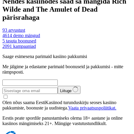
Nendes kasiinodes saad sa mängida Rich
Wilde and The Amulet of Dead
pärisrahaga
93
arvustust
4614
demo mängud
5
tasuta boonused
2091
kampaaniad
Saage esimesena parimaid kasiino pakkumisi
Me jälgime ja edastame parimaid boonuseid ja pakkumisi - mitte
rämpsposti.
Liituge
Olen nõus saama EestiKasiinod turunduskirju seoses kasiino
pakkumiste, boonuste ja uudistega.
Vaata privaatsuspoliitikat.
Eestis peate spordile panustamiseks olema 18+ aastane ja online
kasiinos mängimiseks 21+. Mängige vastutustundlikult.