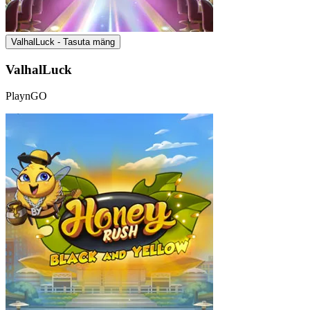
ValhalLuck - Tasuta mäng
ValhalLuck
PlaynGO