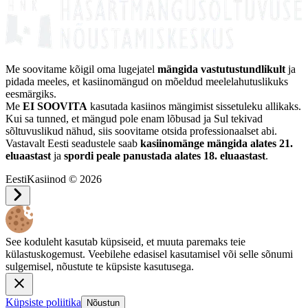
Me soovitame kõigil oma lugejatel
mängida vastutustundlikult
ja
pidada meeles, et kasiinomängud on mõeldud meelelahutuslikuks
eesmärgiks.
Me
EI SOOVITA
kasutada kasiinos mängimist sissetuleku allikaks.
Kui sa tunned, et mängud pole enam lõbusad ja Sul tekivad
sõltuvuslikud nähud, siis soovitame otsida professionaalset abi.
Vastavalt Eesti seadustele saab
kasiinomänge mängida alates 21.
eluaastast
ja
spordi peale panustada alates 18. eluaastast
.
EestiKasiinod © 2026
See koduleht kasutab küpsiseid, et muuta paremaks teie
külastuskogemust. Veebilehe edasisel kasutamisel või selle sõnumi
sulgemisel, nõustute te küpsiste kasutusega.
Küpsiste poliitika
Nõustun