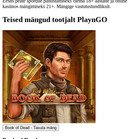
Eestis peate spordile panustamiseks olema 18+ aastane ja online
kasiinos mängimiseks 21+. Mängige vastutustundlikult.
Teised mängud tootjalt PlaynGO
Book of Dead - Tasuta mäng