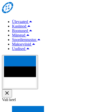
Ülevaated
Kasiinod
Boonused
Mängud
Spordiennustus
Makseviisid
Uudised
Vali keel