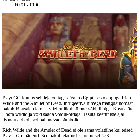
€0,01 - €100
PlaynGO kuulus seikleja on tagasi Vanas Egiptuses mänguga Rich
Wilde and the Amulet of Dead. Intrigeeriva nimega mänguautomaat
pakub lõbusaid elamusi viiel rullikul kümne võiduliiniga. Kasuta ära
Thoth wildid ja võid saada võidukordaja. Tasuta keerutuste ajal
lisanduvad erilised paljunevad sümbolid.
Rich Wilde and the Amulet of Dead ei ole sama volatiilne kui teised
Play n Go mängud. See pakub elamusi standardsel 5×3