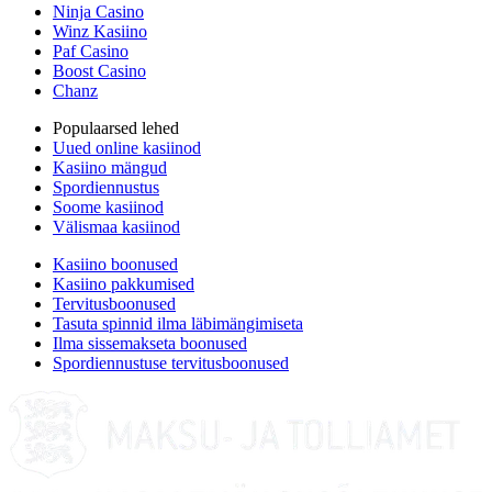
Ninja Casino
Winz Kasiino
Paf Casino
Boost Casino
Chanz
Populaarsed lehed
Uued online kasiinod
Kasiino mängud
Spordiennustus
Soome kasiinod
Välismaa kasiinod
Kasiino boonused
Kasiino pakkumised
Tervitusboonused
Tasuta spinnid ilma läbimängimiseta
Ilma sissemakseta boonused
Spordiennustuse tervitusboonused