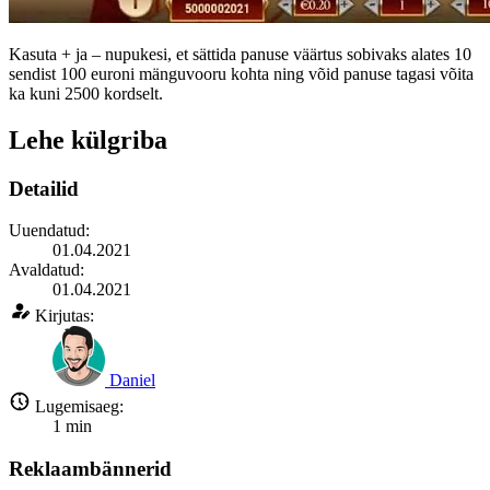
Kasuta + ja – nupukesi, et sättida panuse väärtus sobivaks alates 10
sendist 100 euroni mänguvooru kohta ning võid panuse tagasi võita
ka kuni 2500 kordselt.
Lehe külgriba
Detailid
Uuendatud:
01.04.2021
Avaldatud:
01.04.2021
Kirjutas:
Daniel
Lugemisaeg:
1
min
Reklaambännerid