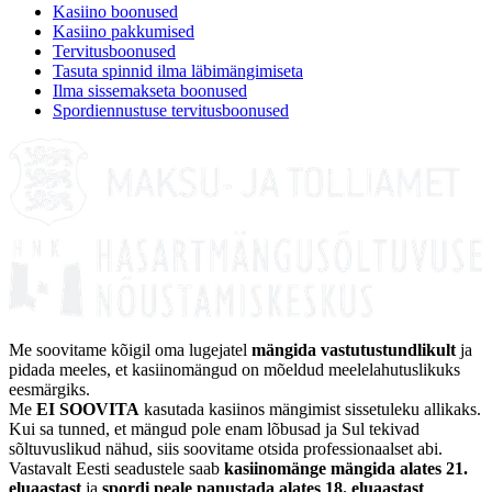
Kasiino boonused
Kasiino pakkumised
Tervitusboonused
Tasuta spinnid ilma läbimängimiseta
Ilma sissemakseta boonused
Spordiennustuse tervitusboonused
Me soovitame kõigil oma lugejatel
mängida vastutustundlikult
ja
pidada meeles, et kasiinomängud on mõeldud meelelahutuslikuks
eesmärgiks.
Me
EI SOOVITA
kasutada kasiinos mängimist sissetuleku allikaks.
Kui sa tunned, et mängud pole enam lõbusad ja Sul tekivad
sõltuvuslikud nähud, siis soovitame otsida professionaalset abi.
Vastavalt Eesti seadustele saab
kasiinomänge mängida alates 21.
eluaastast
ja
spordi peale panustada alates 18. eluaastast
.