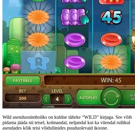
Wild asendussümboliks on kuldne täheke “WILD” kirjaga. See võib
pidama jääda nii teisel, kolmandal, neljandal kui ka viiendal rullikul
asendades kõik teisi võiduliinides puuduolevaid ikoone.