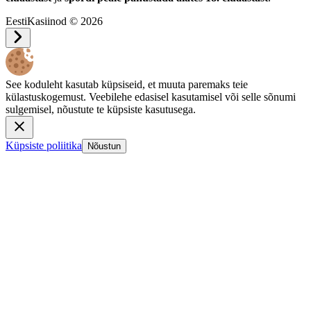
EestiKasiinod © 2026
See koduleht kasutab küpsiseid, et muuta paremaks teie
külastuskogemust. Veebilehe edasisel kasutamisel või selle sõnumi
sulgemisel, nõustute te küpsiste kasutusega.
Küpsiste poliitika
Nõustun