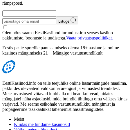
rämpsposti.
Liituge
Olen nõus saama EestiKasiinod turunduskirju seoses kasiino
pakkumiste, boonuste ja uudistega.
Vaata privaatsuspoliitikat.
Eestis peate spordile panustamiseks olema 18+ aastane ja online
kasiinos mängimiseks 21+. Mängige vastutustundlikult.
EestiKasiinod.info on teile teejuhiks online hasartmängude maailma,
pakkudes ülevaateid valdkonna arengust ja viimastest trendidest.
Meie arvustused võtavad luubi alla nii head kui vead, aidates
mängijatel näha asjaolusid, mida brändid tihtilugu oma väikses kirjas
varjavad. Me seame esikohale vastutustundlikku mängimist ja
propageerime tasakaalukat lähenemist hasartmängudele.
Meist
Kuidas me hindame kasiinosid
Võtke meiega ühendust