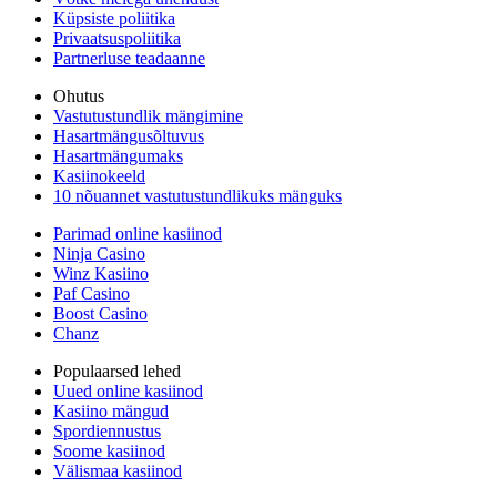
Küpsiste poliitika
Privaatsuspoliitika
Partnerluse teadaanne
Ohutus
Vastutustundlik mängimine
Hasartmängusõltuvus
Hasartmängumaks
Kasiinokeeld
10 nõuannet vastutustundlikuks mänguks
Parimad online kasiinod
Ninja Casino
Winz Kasiino
Paf Casino
Boost Casino
Chanz
Populaarsed lehed
Uued online kasiinod
Kasiino mängud
Spordiennustus
Soome kasiinod
Välismaa kasiinod