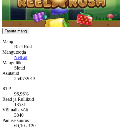
Tasuta mäng
Mäng
Reel Rush
Mängutootja
NetEnt
Mänguliik
Slotid
Asutatud
25/07/2013
RTP
96,96%
Read ja Rullikud
13531
Võimalik võit
3840
Panuse suurus
€0,10 - €20