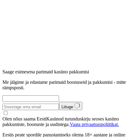
Saage esimesena parimaid kasiino pakkumisi
Me jälgime ja edastame parimaid boonuseid ja pakkumisi - mitte
rämpsposti.
Liituge
Olen nõus saama EestiKasiinod turunduskirju seoses kasiino
pakkumiste, boonuste ja uudistega.
Vaata privaatsuspoliitikat.
Eestis peate spordile panustamiseks olema 18+ aastane ja online