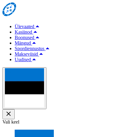
Ülevaated
Kasiinod
Boonused
Mängud
Spordiennustus
Makseviisid
Uudised
Vali keel