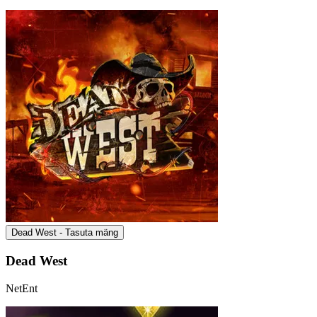
Dead West - Tasuta mäng
Dead West
NetEnt