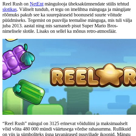
Reel Rush on
NetEnt
mängulooja üheksakümnendate stiilis tehtud
slotikas
. Väliselt tundub, et tegu on imelihtsa mänguga ja mängijate
rõõmuks pakub see ka suurepäraseid boonuseid suurte võitude
püüdmiseks. Tegemist on puuvilja teemalise mänguga, mis tuli välja
juba 2013. aastal ning mis sarnaneb pisut Super Mario Bros-
nimelisele slotile. Lisaks on sellel ka mõnus retro-atmosfäär.
“Reel Rush” mängul on 3125 erinevat võiduliini ja maksimaalselt
võid võita 480 000 mündi väärtusega võrdse rahasumma. Rullikuid
on viis ja sümboliteks üsna tavapärased puuviljade ikoonid. Mängu