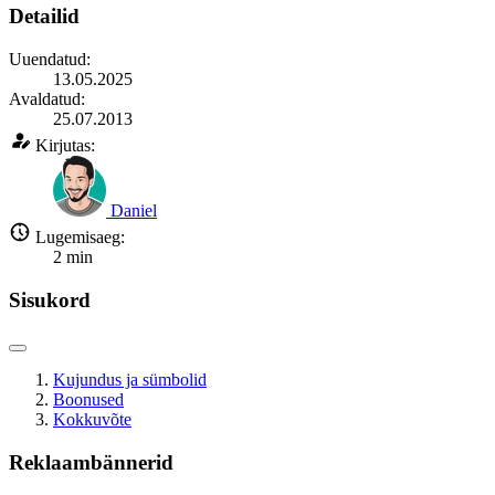
Detailid
Uuendatud:
13.05.2025
Avaldatud:
25.07.2013
Kirjutas:
Daniel
Lugemisaeg:
2
min
Sisukord
Kujundus ja sümbolid
Boonused
Kokkuvõte
Reklaambännerid