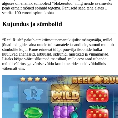
alguses on enamik sümboleid “blokeeritud” ning nende avamiseks
peab esmalt mõned spinnid tegema. Panuseid saad teha alates 1
sendist 100 euroni spinni kohta.
Kujundus ja sümbolid
“Reel Rush” pakub atraktiivset teemantikujulist mänguvälja, millel
jõuad mängides aina uutele tulusamatele tasanditele, samuti muutub
sümbolite kuju. Kuue erinevat tüüpi puuvilja ikoonide hulka
kuuluvad ananassid, arbuusid, sidrunid, mustikad ja viinamarjad.
Lisaks kõige väärtuslikumad maasikad, mille eest saad tuhande
mündi väärtusega võrdse võidu kombineerides neid võiduliinis
vähemalt viis.