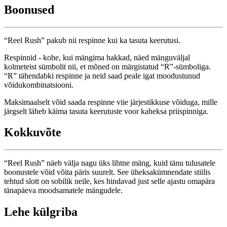
Boonused
“Reel Rush” pakub nii respinne kui ka tasuta keerutusi.
Respinnid - kohe, kui mängima hakkad, näed mänguväljal
kolmeteist sümbolit nii, et mõned on märgistatud “R”-sümboliga.
“R” tähendabki respinne ja neid saad peale igat moodustunud
võidukombinatsiooni.
Maksimaalselt võid saada respinne viie järjestikkuse võiduga, mille
järgselt läheb käima tasuta keerutuste voor kaheksa priispinniga.
Kokkuvõte
“Reel Rush” näeb välja nagu üks lihtne mäng, kuid tänu tulusatele
boonustele võid võita päris suurelt. See üheksakümnendate stiilis
tehtud slott on sobilik neile, kes hindavad just selle ajastu omapära
tänapäeva moodsamatele mängudele.
Lehe külgriba