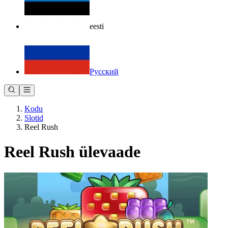
eesti
Русский
Kodu
Slotid
Reel Rush
Reel Rush ülevaade