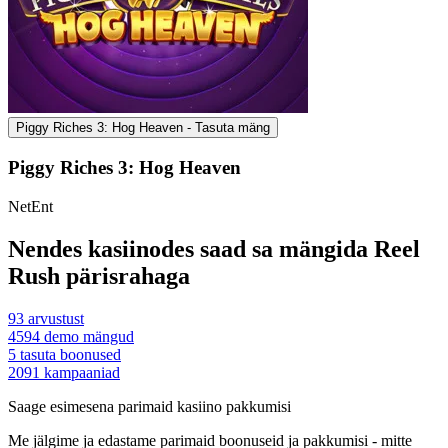
Piggy Riches 3: Hog Heaven - Tasuta mäng
Piggy Riches 3: Hog Heaven
NetEnt
Nendes kasiinodes saad sa mängida Reel
Rush pärisrahaga
93
arvustust
4594
demo mängud
5
tasuta boonused
2091
kampaaniad
Saage esimesena parimaid kasiino pakkumisi
Me jälgime ja edastame parimaid boonuseid ja pakkumisi - mitte