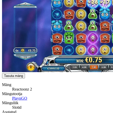
Tasuta mäng
Mäng
Reactoonz 2
Mängutootja
PlaynGO
Mänguliik
Slotid
Asutatud