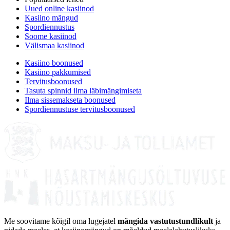
Uued online kasiinod
Kasiino mängud
Spordiennustus
Soome kasiinod
Välismaa kasiinod
Kasiino boonused
Kasiino pakkumised
Tervitusboonused
Tasuta spinnid ilma läbimängimiseta
Ilma sissemakseta boonused
Spordiennustuse tervitusboonused
Me soovitame kõigil oma lugejatel
mängida vastutustundlikult
ja