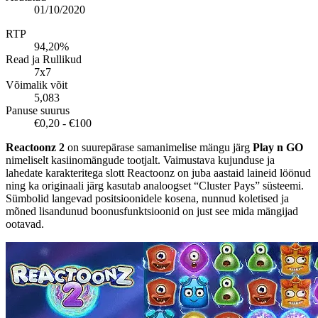
01/10/2020
RTP
94,20%
Read ja Rullikud
7x7
Võimalik võit
5,083
Panuse suurus
€0,20 - €100
Reactoonz 2
on suurepärase samanimelise mängu järg
Play n GO
nimeliselt kasiinomängude tootjalt. Vaimustava kujunduse ja
lahedate karakteritega slott Reactoonz on juba aastaid laineid löönud
ning ka originaali järg kasutab analoogset “Cluster Pays” süsteemi.
Sümbolid langevad positsioonidele kosena, nunnud koletised ja
mõned lisandunud boonusfunktsioonid on just see mida mängijad
ootavad.