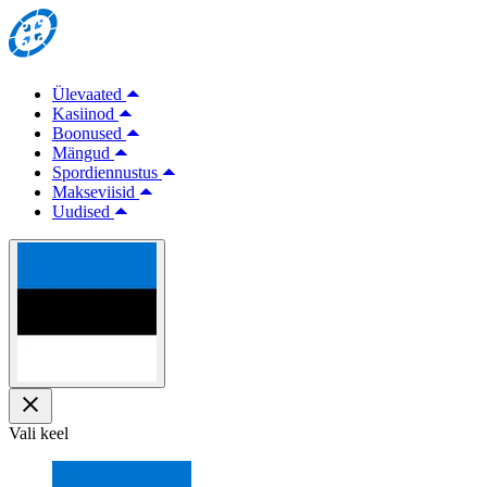
Ülevaated
Kasiinod
Boonused
Mängud
Spordiennustus
Makseviisid
Uudised
Vali keel