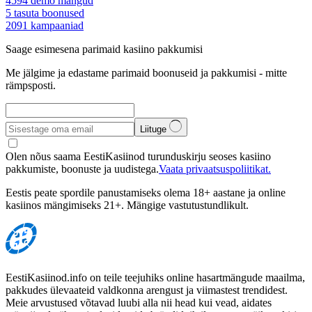
4594
demo mängud
5
tasuta boonused
2091
kampaaniad
Saage esimesena parimaid kasiino pakkumisi
Me jälgime ja edastame parimaid boonuseid ja pakkumisi - mitte
rämpsposti.
Liituge
Olen nõus saama EestiKasiinod turunduskirju seoses kasiino
pakkumiste, boonuste ja uudistega.
Vaata privaatsuspoliitikat.
Eestis peate spordile panustamiseks olema 18+ aastane ja online
kasiinos mängimiseks 21+. Mängige vastutustundlikult.
EestiKasiinod.info on teile teejuhiks online hasartmängude maailma,
pakkudes ülevaateid valdkonna arengust ja viimastest trendidest.
Meie arvustused võtavad luubi alla nii head kui vead, aidates