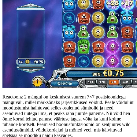
Reactoonz 2 mängul on keskmisest suurem 7×7 positsioonidega
mänguväli, millel märksõnaks järjestikkused võidud. Peale võiduliini
moodustumist haihtuvad selles osalenud sümbolid ja need
asenduvad uutega ilma, et peaks raha juurde panema. Nii võid hea
õnne korral tehtud panuse väärtuse tagasi võita ka kuni kolme
tuhande kordselt. Peamised boonusfunktsioonid on sealjuures wild
asendussümblid, võidukordajad ja mõned veel, mis käivituvad
spetsiaalse mõõdiku näidu kasvades.