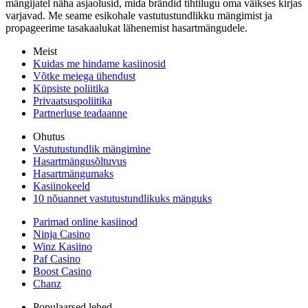
mängijatel näha asjaolusid, mida brändid tihtilugu oma väikses kirjas
varjavad. Me seame esikohale vastutustundlikku mängimist ja
propageerime tasakaalukat lähenemist hasartmängudele.
Meist
Kuidas me hindame kasiinosid
Võtke meiega ühendust
Küpsiste poliitika
Privaatsuspoliitika
Partnerluse teadaanne
Ohutus
Vastutustundlik mängimine
Hasartmängusõltuvus
Hasartmängumaks
Kasiinokeeld
10 nõuannet vastutustundlikuks mänguks
Parimad online kasiinod
Ninja Casino
Winz Kasiino
Paf Casino
Boost Casino
Chanz
Populaarsed lehed