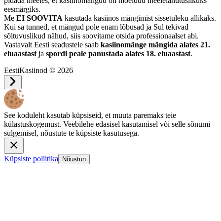
pidada meeles, et kasiinomängud on mõeldud meelelahutuslikuks
eesmärgiks.
Me
EI SOOVITA
kasutada kasiinos mängimist sissetuleku allikaks.
Kui sa tunned, et mängud pole enam lõbusad ja Sul tekivad
sõltuvuslikud nähud, siis soovitame otsida professionaalset abi.
Vastavalt Eesti seadustele saab
kasiinomänge mängida alates 21.
eluaastast
ja
spordi peale panustada alates 18. eluaastast
.
EestiKasiinod © 2026
See koduleht kasutab küpsiseid, et muuta paremaks teie
külastuskogemust. Veebilehe edasisel kasutamisel või selle sõnumi
sulgemisel, nõustute te küpsiste kasutusega.
Küpsiste poliitika
Nõustun