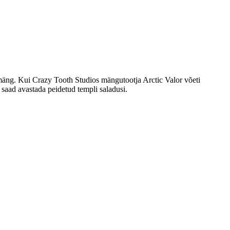
imäng. Kui Crazy Tooth Studios mängutootja Arctic Valor võeti
saad avastada peidetud templi saladusi.