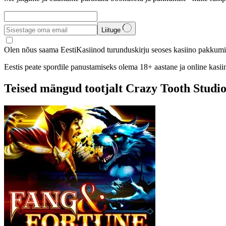
Liituge
Olen nõus saama EestiKasiinod turunduskirju seoses kasiino pakkumis
Eestis peate spordile panustamiseks olema 18+ aastane ja online kasi
Teised mängud tootjalt Crazy Tooth Studi