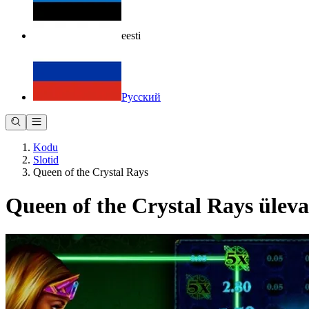
eesti
Русский
Kodu
Slotid
Queen of the Crystal Rays
Queen of the Crystal Rays ülev