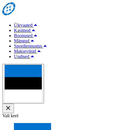
Ülevaated
Kasiinod
Boonused
Mängud
Spordiennustus
Makseviisid
Uudised
Vali keel