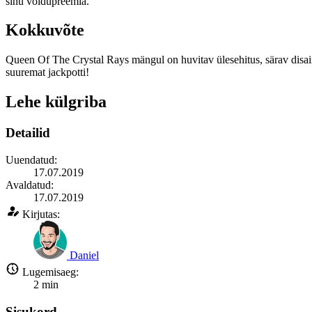
sinu võidupreemia.
Kokkuvõte
Queen Of The Crystal Rays mängul on huvitav ülesehitus, särav disa
suuremat jackpotti!
Lehe külgriba
Detailid
Uuendatud:
17.07.2019
Avaldatud:
17.07.2019
Kirjutas:
Daniel
Lugemisaeg:
2
min
Sisukord