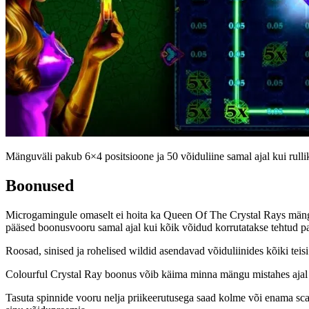
Mänguväli pakub 6×4 positsioone ja 50 võiduliine samal ajal kui ru
Boonused
Microgamingule omaselt ei hoita ka Queen Of The Crystal Rays mängul
pääsed boonusvooru samal ajal kui kõik võidud korrutatakse tehtud p
Roosad, sinised ja rohelised wildid asendavad võiduliinides kõiki tei
Colourful Crystal Ray boonus võib käima minna mängu mistahes ajal nii
Tasuta spinnide vooru nelja priikeerutusega saad kolme või enama scatt