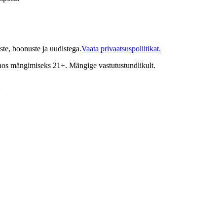
te, boonuste ja uudistega.
Vaata privaatsuspoliitikat.
inos mängimiseks 21+. Mängige vastutustundlikult.
o