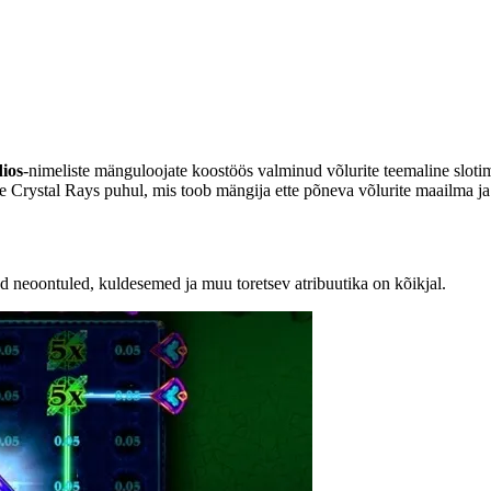
ios
-nimeliste mänguloojate koostöös valminud võlurite teemaline slot
e Crystal Rays puhul, mis toob mängija ette põneva võlurite maailma ja 
d neoontuled, kuldesemed ja muu toretsev atribuutika on kõikjal.