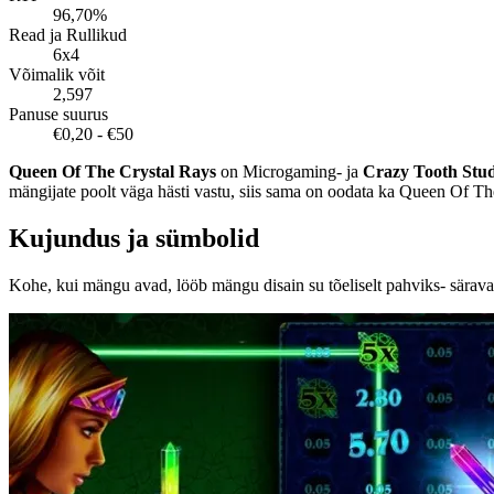
96,70%
Read ja Rullikud
6x4
Võimalik võit
2,597
Panuse suurus
€0,20 - €50
Queen Of The Crystal Rays
on Microgaming- ja
Crazy Tooth Stud
mängijate poolt väga hästi vastu, siis sama on oodata ka Queen Of Th
Kujundus ja sümbolid
Kohe, kui mängu avad, lööb mängu disain su tõeliselt pahviks- särava