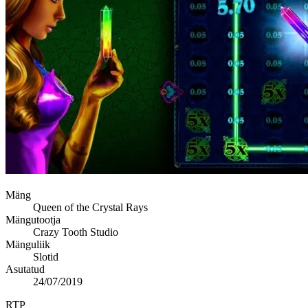
Mäng
Queen of the Crystal Rays
Mängutootja
Crazy Tooth Studio
Mänguliik
Slotid
Asutatud
24/07/2019
RTP