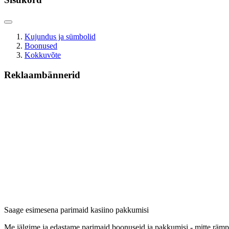
Kujundus ja sümbolid
Boonused
Kokkuvõte
Reklaambännerid
Saage esimesena parimaid kasiino pakkumisi
Me jälgime ja edastame parimaid boonuseid ja pakkumisi - mitte rämp