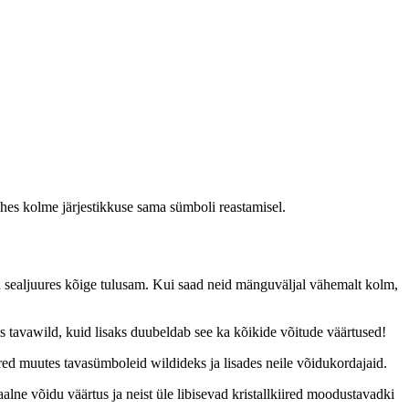
es kolme järjestikkuse sama sümboli reastamisel.
 sealjuures kõige tulusam. Kui saad neid mänguväljal vähemalt kolm,
is tavawild, kuid lisaks duubeldab see ka kõikide võitude väärtused!
red muutes tavasümboleid wildideks ja lisades neile võidukordajaid.
alne võidu väärtus ja neist üle libisevad kristallkiired moodustavadki