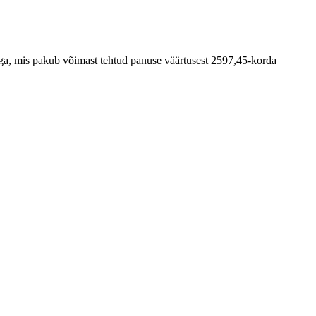
ga, mis pakub võimast tehtud panuse väärtusest 2597,45-korda