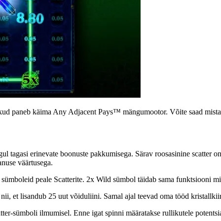
llikud paneb käima Any Adjacent Pays™ mängumootor. Võite saad mistah
 tagasi erinevate boonuste pakkumisega. Särav roosasinine scatter on
anuse väärtusega.
si sümboleid peale Scatterite. 2x Wild sümbol täidab sama funktsiooni m
, et lisandub 25 uut võiduliini. Samal ajal teevad oma tööd kristallkii
er-sümboli ilmumisel. Enne igat spinni määratakse rullikutele potentsia